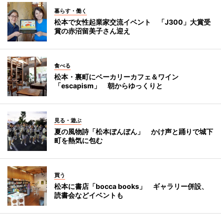
暮らす・働く
松本で女性起業家交流イベント 「J300」大賞受
賞の赤沼留美子さん迎え
食べる
松本・裏町にベーカリーカフェ＆ワイン
「escapism」 朝からゆっくりと
見る・遊ぶ
夏の風物詩「松本ぼんぼん」 かけ声と踊りで城下
町を熱気に包む
買う
松本に書店「bocca books」 ギャラリー併設、
読書会などイベントも