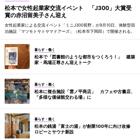
松本で女性起業家交流イベント 「J300」大賞受
賞の赤沼留美子さん迎え
女性起業家による交流イベント「ミニJ300長野」が9月10日、体験型宿
泊施設「マツモトサトヤマドアーズ」（松本市下岡田）で開催される。
暮らす・働く
松本で「図書館のような都市をつくろう！」 建築
家・馬場正尊さん迎えトーク
暮らす・働く
松本に複合施設「雲ノ平商店」 カフェや古書店、
「多様な価値観交わる場」に
暮らす・働く
松本の銭湯「富士の湯」が創業100年に向け改修
ロビーとサウナ新設