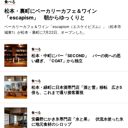
食べる
松本・裏町にベーカリーカフェ＆ワイン
「escapism」 朝からゆっくりと
ベーカリーカフェ＆ワイン「escapism（エスケイピズム）」（松本市
城東1）が松本・裏町に7月22日、オープンした。
食べる
松本・中町にバー「SECOND」 バーの街への思
い継ぎ、「COAT」から独立
食べる
松本・緑町に日本酒専門店「酒と雪」移転 広さ5
倍も、これまで通り接客重視
食べる
安曇野にかき氷専門店「水と果」 伏流水使った氷
に地元食材のシロップ