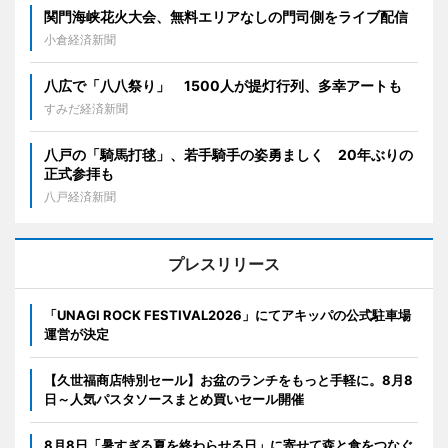
関門海峡花火大会、無料エリアなしの門司側をライブ配信
小倉経済新聞
八広で「八八祭り」 1500人が提灯行列、多幸アートも
すみだ経済新聞
八戸の「騎馬打毬」、若手騎手の姿勇ましく 20年ぶりの
正式参拝も
八戸経済新聞
プレスリリース
「UNAGI ROCK FESTIVAL2026」にてアキッパの公式駐車場
運営が決定
【久世福商店特別セール】お盆のランチをもっと手軽に。8月8
日～人気パスタソースまとめ買いセール開催
8月8日「暑すぎる夏を終わらせる日」に寄せて森と食をつなぐ