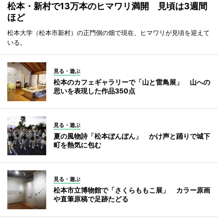
松本・新村で13万本のヒマワリ満開 見頃は3週間
ほど
松本大学（松本市新村）の正門側の畑で現在、ヒマワリが見頃を迎えて
いる。
見る・遊ぶ
松本のカフェギャラリーで「山と雷鳥展」 山への
思いを表現した作品350点
見る・遊ぶ
夏の風物詩「松本ぼんぼん」 かけ声と踊りで城下
町を熱気に包む
見る・遊ぶ
松本市立博物館で「さくらももこ展」 カラー原画
や直筆原稿で足跡たどる