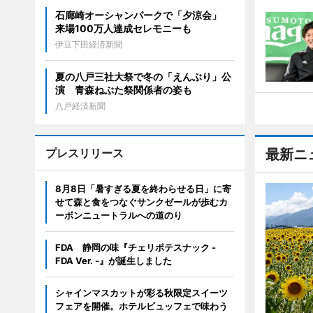
石廊崎オーシャンパークで「夕涼会」
来場100万人達成セレモニーも
伊豆下田経済新聞
夏の八戸三社大祭で冬の「えんぶり」公
演 青森ねぶた祭関係者の姿も
八戸経済新聞
プレスリリース
最新ニ
8月8日「暑すぎる夏を終わらせる日」に寄
せて森と食をつなぐサンクゼールが歩むカ
ーボンニュートラルへの道のり
FDA 静岡の味『チェリポテスナック -
FDA Ver. -』が誕生しました
シャインマスカットが彩る秋限定スイーツ
フェアを開催。ホテルビュッフェで味わう