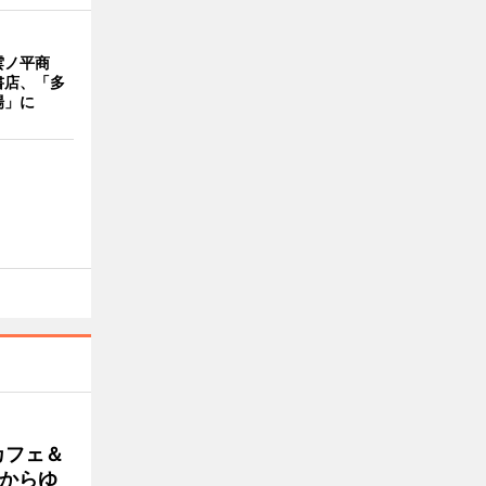
雲ノ平商
書店、「多
場」に
カフェ＆
朝からゆ