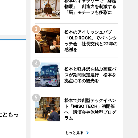
松本のギャラリーで「縁起
物展」 創造力を刺激する
「馬」モチーフも多彩に
松本のアイリッシュパブ
「OLD ROCK」でバトンタ
ッチ会 社長交代と22年の
感謝を
松本と軽井沢を結ぶ高速バ
スが期間限定運行 松本を
」
拠点に冬の観光を
松本で共創型テックイベン
ト「MISO TECH」初開催
へ 講演会や体験型プログ
にともっ
ラム
もっと見る