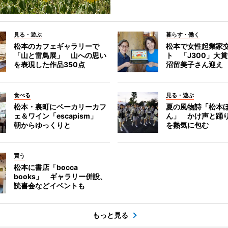
見る・遊ぶ
暮らす・働く
松本のカフェギャラリーで
松本で女性起業家
「山と雷鳥展」 山への思い
ト 「J300」大
を表現した作品350点
沼留美子さん迎え
食べる
見る・遊ぶ
松本・裏町にベーカリーカフ
夏の風物詩「松本
ェ＆ワイン「escapism」
ん」 かけ声と踊
朝からゆっくりと
を熱気に包む
買う
松本に書店「bocca
books」 ギャラリー併設、
読書会などイベントも
もっと見る