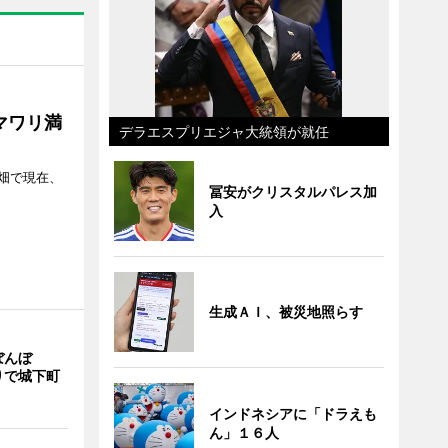
マワリ満
デラエスプリエジャ大統領が就任
畑で現在、
冨安がクリスタルパレス加
入
生成ＡＩ、被災地照らす
ぼんぼ
りで城下町
インドネシアに「ドラえも
ん」１６人