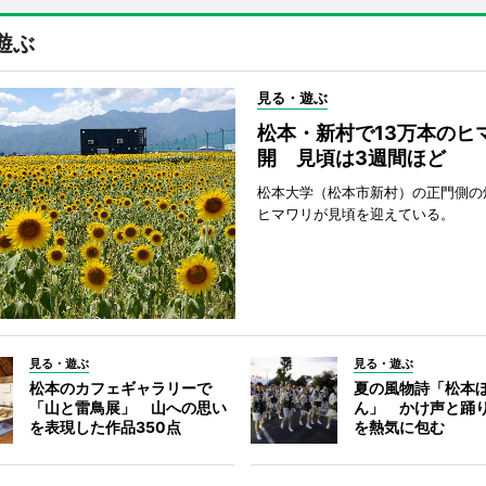
遊ぶ
見る・遊ぶ
松本・新村で13万本のヒ
開 見頃は3週間ほど
松本大学（松本市新村）の正門側の
ヒマワリが見頃を迎えている。
見る・遊ぶ
見る・遊ぶ
松本のカフェギャラリーで
夏の風物詩「松本
「山と雷鳥展」 山への思い
ん」 かけ声と踊
を表現した作品350点
を熱気に包む