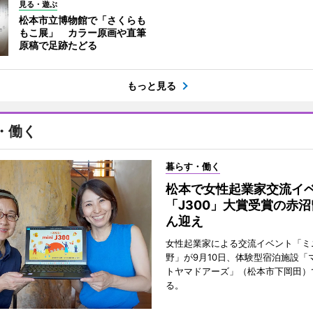
見る・遊ぶ
松本市立博物館で「さくらも
もこ展」 カラー原画や直筆
原稿で足跡たどる
もっと見る
・働く
暮らす・働く
松本で女性起業家交流
「J300」大賞受賞の赤
ん迎え
女性起業家による交流イベント「ミニ
野」が9月10日、体験型宿泊施設「
トヤマドアーズ」（松本市下岡田）
る。