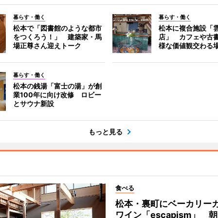
暮らす・働く
暮らす・働く
松本で「図書館のような都市
松本に複合施設「
をつくろう！」 建築家・馬
店」 カフェや古
場正尊さん迎えトーク
様な価値観交わる
暮らす・働く
松本の銭湯「富士の湯」が創
業100年に向け改修 ロビー
とサウナ新設
もっと見る
食べる
松本・裏町にベーカリー
ワイン「escapism」 