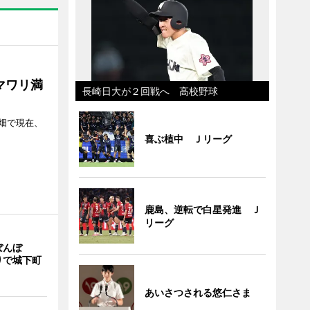
マワリ満
長崎日大が２回戦へ 高校野球
畑で現在、
喜ぶ植中 Ｊリーグ
鹿島、逆転で白星発進 Ｊ
リーグ
ぼんぼ
りで城下町
あいさつされる悠仁さま