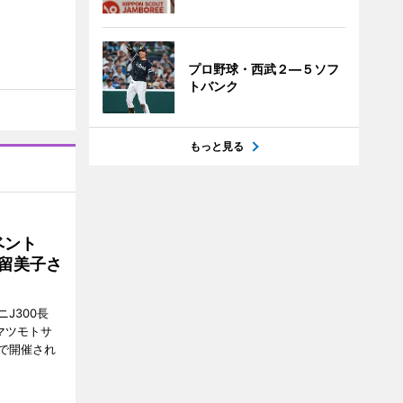
プロ野球・西武２―５ソフ
トバンク
もっと見る
イベント
沼留美子さ
J300長
マツモトサ
で開催され