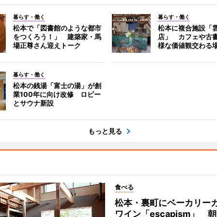
暮らす・働く
暮らす・働く
松本で「図書館のような都市
松本に複合施設「
をつくろう！」 建築家・馬
店」 カフェや古
場正尊さん迎えトーク
様な価値観交わる
暮らす・働く
松本の銭湯「富士の湯」が創
業100年に向け改修 ロビー
とサウナ新設
もっと見る
食べる
松本・裏町にベーカリー
ワイン「escapism」 