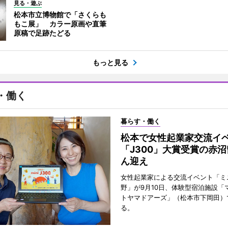
見る・遊ぶ
松本市立博物館で「さくらも
もこ展」 カラー原画や直筆
原稿で足跡たどる
もっと見る
・働く
暮らす・働く
松本で女性起業家交流
「J300」大賞受賞の赤
ん迎え
女性起業家による交流イベント「ミニ
野」が9月10日、体験型宿泊施設「
トヤマドアーズ」（松本市下岡田）
る。