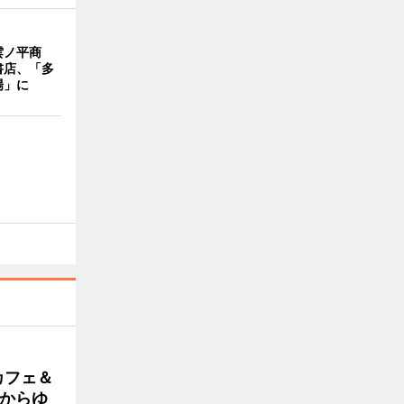
雲ノ平商
書店、「多
場」に
カフェ＆
朝からゆ