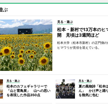
遊ぶ
見る・遊ぶ
松本・新村で13万本のヒ
開 見頃は3週間ほど
松本大学（松本市新村）の正門側の
ヒマワリが見頃を迎えている。
見る・遊ぶ
見る・遊ぶ
松本のカフェギャラリーで
夏の風物詩「松本
「山と雷鳥展」 山への思い
ん」 かけ声と踊
を表現した作品350点
を熱気に包む