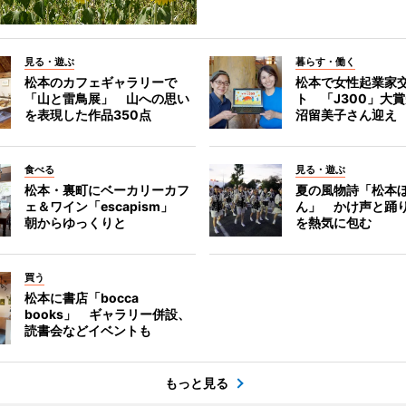
見る・遊ぶ
暮らす・働く
松本のカフェギャラリーで
松本で女性起業家
「山と雷鳥展」 山への思い
ト 「J300」大
を表現した作品350点
沼留美子さん迎え
食べる
見る・遊ぶ
松本・裏町にベーカリーカフ
夏の風物詩「松本
ェ＆ワイン「escapism」
ん」 かけ声と踊
朝からゆっくりと
を熱気に包む
買う
松本に書店「bocca
books」 ギャラリー併設、
読書会などイベントも
もっと見る