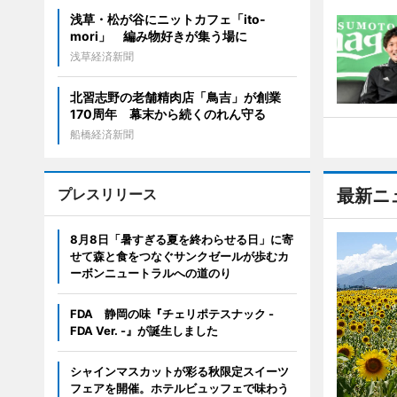
浅草・松が谷にニットカフェ「ito-
mori」 編み物好きが集う場に
浅草経済新聞
北習志野の老舗精肉店「鳥吉」が創業
170周年 幕末から続くのれん守る
船橋経済新聞
プレスリリース
最新ニ
8月8日「暑すぎる夏を終わらせる日」に寄
せて森と食をつなぐサンクゼールが歩むカ
ーボンニュートラルへの道のり
FDA 静岡の味『チェリポテスナック -
FDA Ver. -』が誕生しました
シャインマスカットが彩る秋限定スイーツ
フェアを開催。ホテルビュッフェで味わう