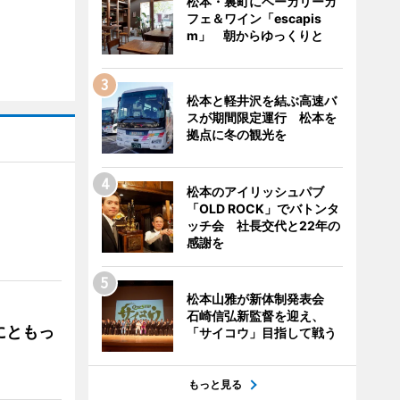
松本・裏町にベーカリーカ
フェ＆ワイン「escapis
m」 朝からゆっくりと
松本と軽井沢を結ぶ高速バ
スが期間限定運行 松本を
拠点に冬の観光を
松本のアイリッシュパブ
「OLD ROCK」でバトンタ
ッチ会 社長交代と22年の
」
感謝を
松本山雅が新体制発表会
石崎信弘新監督を迎え、
にともっ
「サイコウ」目指して戦う
もっと見る