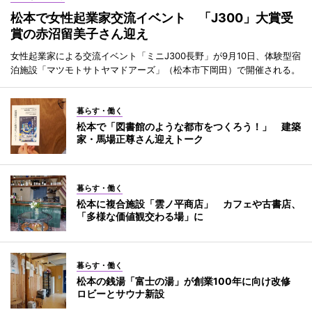
松本で女性起業家交流イベント 「J300」大賞受
賞の赤沼留美子さん迎え
女性起業家による交流イベント「ミニJ300長野」が9月10日、体験型宿
泊施設「マツモトサトヤマドアーズ」（松本市下岡田）で開催される。
暮らす・働く
松本で「図書館のような都市をつくろう！」 建築
家・馬場正尊さん迎えトーク
暮らす・働く
松本に複合施設「雲ノ平商店」 カフェや古書店、
「多様な価値観交わる場」に
暮らす・働く
松本の銭湯「富士の湯」が創業100年に向け改修
ロビーとサウナ新設