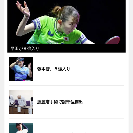
早田が８強入り
張本智、８強入り
脳腫瘍手術で誤部位摘出