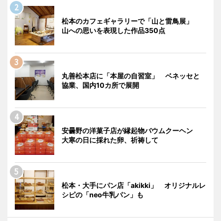
松本のカフェギャラリーで「山と雷鳥展」
山への思いを表現した作品350点
丸善松本店に「本屋の自習室」 ベネッセと
協業、国内10カ所で展開
安曇野の洋菓子店が縁起物バウムクーヘン
大寒の日に採れた卵、祈祷して
松本・大手にパン店「akikki」 オリジナルレ
シピの「neo牛乳パン」も