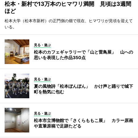
松本・新村で13万本のヒマワリ満開 見頃は3週間
ほど
松本大学（松本市新村）の正門側の畑で現在、ヒマワリが見頃を迎えて
いる。
見る・遊ぶ
松本のカフェギャラリーで「山と雷鳥展」 山への
思いを表現した作品350点
見る・遊ぶ
夏の風物詩「松本ぼんぼん」 かけ声と踊りで城下
町を熱気に包む
見る・遊ぶ
松本市立博物館で「さくらももこ展」 カラー原画
や直筆原稿で足跡たどる