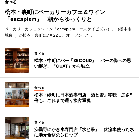
食べる
松本・裏町にベーカリーカフェ＆ワイン
「escapism」 朝からゆっくりと
ベーカリーカフェ＆ワイン「escapism（エスケイピズム）」（松本市
城東1）が松本・裏町に7月22日、オープンした。
食べる
松本・中町にバー「SECOND」 バーの街への思
い継ぎ、「COAT」から独立
食べる
松本・緑町に日本酒専門店「酒と雪」移転 広さ5
倍も、これまで通り接客重視
食べる
安曇野にかき氷専門店「水と果」 伏流水使った氷
に地元食材のシロップ