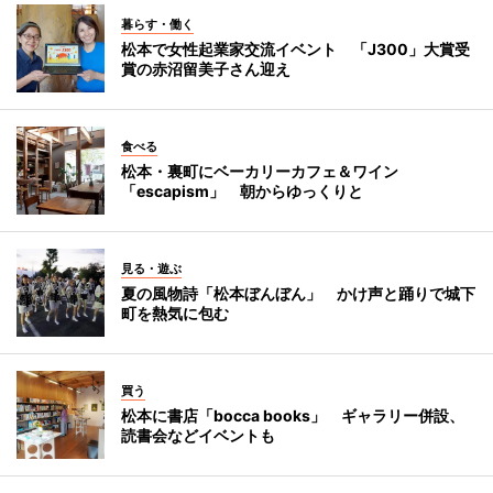
暮らす・働く
松本で女性起業家交流イベント 「J300」大賞受
賞の赤沼留美子さん迎え
食べる
松本・裏町にベーカリーカフェ＆ワイン
「escapism」 朝からゆっくりと
見る・遊ぶ
夏の風物詩「松本ぼんぼん」 かけ声と踊りで城下
町を熱気に包む
買う
松本に書店「bocca books」 ギャラリー併設、
読書会などイベントも