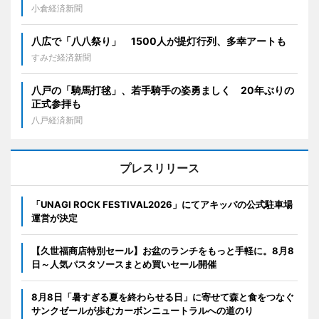
小倉経済新聞
八広で「八八祭り」 1500人が提灯行列、多幸アートも
すみだ経済新聞
八戸の「騎馬打毬」、若手騎手の姿勇ましく 20年ぶりの
正式参拝も
八戸経済新聞
プレスリリース
「UNAGI ROCK FESTIVAL2026」にてアキッパの公式駐車場
運営が決定
【久世福商店特別セール】お盆のランチをもっと手軽に。8月8
日～人気パスタソースまとめ買いセール開催
8月8日「暑すぎる夏を終わらせる日」に寄せて森と食をつなぐ
サンクゼールが歩むカーボンニュートラルへの道のり