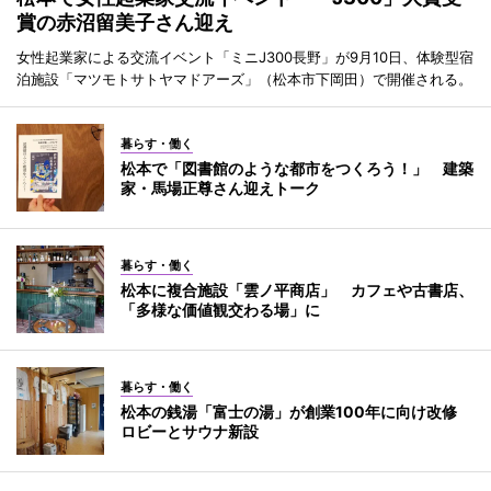
賞の赤沼留美子さん迎え
女性起業家による交流イベント「ミニJ300長野」が9月10日、体験型宿
泊施設「マツモトサトヤマドアーズ」（松本市下岡田）で開催される。
暮らす・働く
松本で「図書館のような都市をつくろう！」 建築
家・馬場正尊さん迎えトーク
暮らす・働く
松本に複合施設「雲ノ平商店」 カフェや古書店、
「多様な価値観交わる場」に
暮らす・働く
松本の銭湯「富士の湯」が創業100年に向け改修
ロビーとサウナ新設