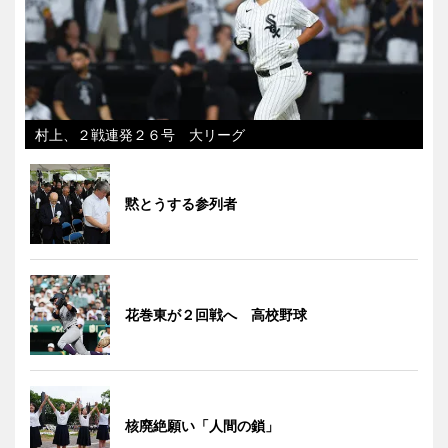
村上、２戦連発２６号 大リーグ
黙とうする参列者
花巻東が２回戦へ 高校野球
核廃絶願い「人間の鎖」