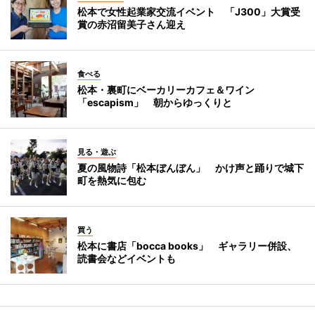
松本で女性起業家交流イベント 「J300」大賞受
賞の赤沼留美子さん迎え
食べる
松本・裏町にベーカリーカフェ＆ワイン
「escapism」 朝からゆっくりと
見る・遊ぶ
夏の風物詩「松本ぼんぼん」 かけ声と踊りで城下
町を熱気に包む
買う
松本に書店「bocca books」 ギャラリー併設、
読書会などイベントも