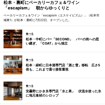
松本・裏町にベーカリーカフェ＆ワイン
「escapism」 朝からゆっくりと
ベーカリーカフェ＆ワイン「escapism（エスケイピズム）」（松本市
城東1）が松本・裏町に7月22日、オープンした。
食べる
松本・中町にバー「SECOND」 バーの街への思
い継ぎ、「COAT」から独立
食べる
松本・緑町に日本酒専門店「酒と雪」移転 広さ5
倍も、これまで通り接客重視
食べる
安曇野にかき氷専門店「水と果」 伏流水使った氷
に地元食材のシロップ