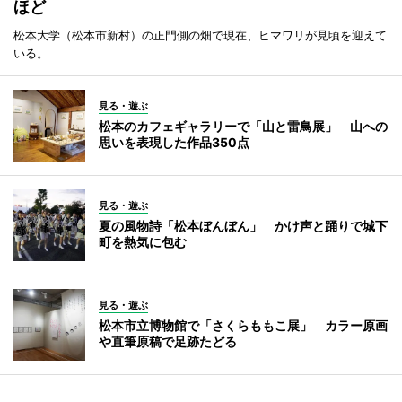
ほど
松本大学（松本市新村）の正門側の畑で現在、ヒマワリが見頃を迎えて
いる。
見る・遊ぶ
松本のカフェギャラリーで「山と雷鳥展」 山への
思いを表現した作品350点
見る・遊ぶ
夏の風物詩「松本ぼんぼん」 かけ声と踊りで城下
町を熱気に包む
見る・遊ぶ
松本市立博物館で「さくらももこ展」 カラー原画
や直筆原稿で足跡たどる