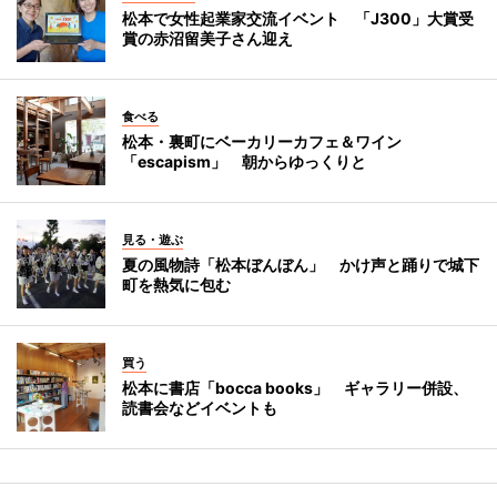
松本で女性起業家交流イベント 「J300」大賞受
賞の赤沼留美子さん迎え
食べる
松本・裏町にベーカリーカフェ＆ワイン
「escapism」 朝からゆっくりと
見る・遊ぶ
夏の風物詩「松本ぼんぼん」 かけ声と踊りで城下
町を熱気に包む
買う
松本に書店「bocca books」 ギャラリー併設、
読書会などイベントも