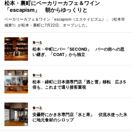
松本・裏町にベーカリーカフェ＆ワイン
「escapism」 朝からゆっくりと
ベーカリーカフェ＆ワイン「escapism（エスケイピズム）」（松本市
城東1）が松本・裏町に7月22日、オープンした。
食べる
松本・中町にバー「SECOND」 バーの街への思
い継ぎ、「COAT」から独立
食べる
松本・緑町に日本酒専門店「酒と雪」移転 広さ5
倍も、これまで通り接客重視
食べる
安曇野にかき氷専門店「水と果」 伏流水使った氷
に地元食材のシロップ