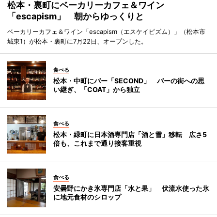
松本・裏町にベーカリーカフェ＆ワイン
「escapism」 朝からゆっくりと
ベーカリーカフェ＆ワイン「escapism（エスケイピズム）」（松本市
城東1）が松本・裏町に7月22日、オープンした。
食べる
松本・中町にバー「SECOND」 バーの街への思
い継ぎ、「COAT」から独立
食べる
松本・緑町に日本酒専門店「酒と雪」移転 広さ5
倍も、これまで通り接客重視
食べる
安曇野にかき氷専門店「水と果」 伏流水使った氷
に地元食材のシロップ