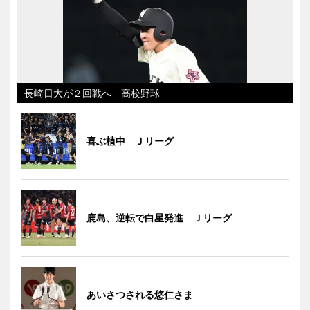
長崎日大が２回戦へ 高校野球
喜ぶ植中 Ｊリーグ
鹿島、逆転で白星発進 Ｊリーグ
あいさつされる悠仁さま