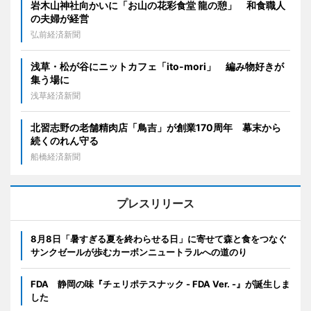
岩木山神社向かいに「お山の花彩食堂 龍の憩」 和食職人
の夫婦が経営
弘前経済新聞
浅草・松が谷にニットカフェ「ito-mori」 編み物好きが
集う場に
浅草経済新聞
北習志野の老舗精肉店「鳥吉」が創業170周年 幕末から
続くのれん守る
船橋経済新聞
プレスリリース
8月8日「暑すぎる夏を終わらせる日」に寄せて森と食をつなぐ
サンクゼールが歩むカーボンニュートラルへの道のり
FDA 静岡の味『チェリポテスナック - FDA Ver. -』が誕生しま
した