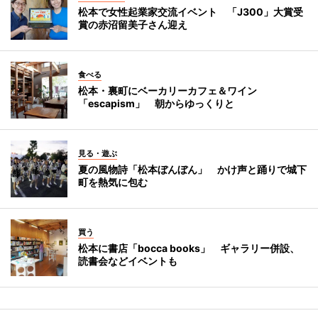
松本で女性起業家交流イベント 「J300」大賞受
賞の赤沼留美子さん迎え
食べる
松本・裏町にベーカリーカフェ＆ワイン
「escapism」 朝からゆっくりと
見る・遊ぶ
夏の風物詩「松本ぼんぼん」 かけ声と踊りで城下
町を熱気に包む
買う
松本に書店「bocca books」 ギャラリー併設、
読書会などイベントも