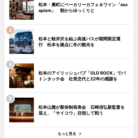
松本・裏町にベーカリーカフェ＆ワイン「esc
apism」 朝からゆっくりと
松本と軽井沢を結ぶ高速バスが期間限定運
行 松本を拠点に冬の観光を
松本のアイリッシュパブ「OLD ROCK」でバ
トンタッチ会 社長交代と22年の感謝を
松本山雅が新体制発表会 石崎信弘新監督を
迎え、「サイコウ」目指して戦う
もっと見る