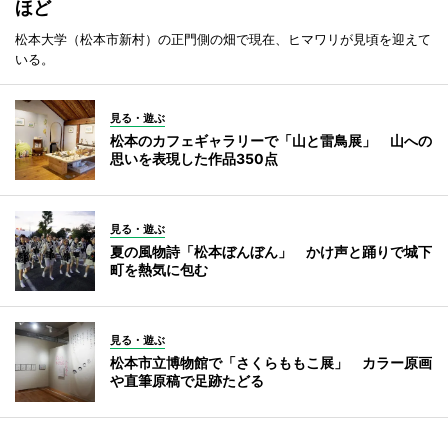
ほど
松本大学（松本市新村）の正門側の畑で現在、ヒマワリが見頃を迎えて
いる。
見る・遊ぶ
松本のカフェギャラリーで「山と雷鳥展」 山への
思いを表現した作品350点
見る・遊ぶ
夏の風物詩「松本ぼんぼん」 かけ声と踊りで城下
町を熱気に包む
見る・遊ぶ
松本市立博物館で「さくらももこ展」 カラー原画
や直筆原稿で足跡たどる