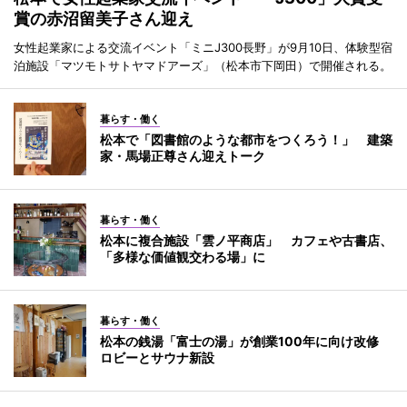
賞の赤沼留美子さん迎え
女性起業家による交流イベント「ミニJ300長野」が9月10日、体験型宿
泊施設「マツモトサトヤマドアーズ」（松本市下岡田）で開催される。
暮らす・働く
松本で「図書館のような都市をつくろう！」 建築
家・馬場正尊さん迎えトーク
暮らす・働く
松本に複合施設「雲ノ平商店」 カフェや古書店、
「多様な価値観交わる場」に
暮らす・働く
松本の銭湯「富士の湯」が創業100年に向け改修
ロビーとサウナ新設