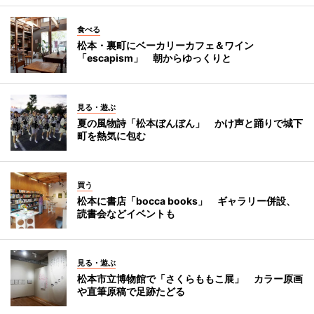
食べる
松本・裏町にベーカリーカフェ＆ワイン
「escapism」 朝からゆっくりと
見る・遊ぶ
夏の風物詩「松本ぼんぼん」 かけ声と踊りで城下
町を熱気に包む
買う
松本に書店「bocca books」 ギャラリー併設、
読書会などイベントも
見る・遊ぶ
松本市立博物館で「さくらももこ展」 カラー原画
や直筆原稿で足跡たどる