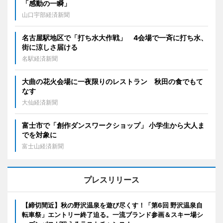
「感動の一瞬」
山口宇部経済新聞
名古屋駅地区で「打ち水大作戦」 4会場で一斉に打ち水、
街に涼しさ届ける
名駅経済新聞
大曲の花火会場に一夜限りのレストラン 秋田の食でもて
なす
大仙経済新聞
富士市で「創作ダンスワークショップ」 小学生から大人ま
でを対象に
富士山経済新聞
プレスリリース
【締切間近】秋の野沢温泉を遊び尽くす！「第6回 野沢温泉自
転車祭」エントリー終了迫る。一流ブランド参画＆スキー場シ