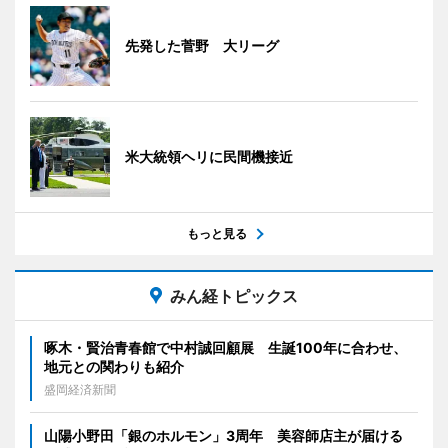
先発した菅野 大リーグ
米大統領ヘリに民間機接近
もっと見る
みん経トピックス
啄木・賢治青春館で中村誠回顧展 生誕100年に合わせ、
地元との関わりも紹介
盛岡経済新聞
山陽小野田「銀のホルモン」3周年 美容師店主が届ける