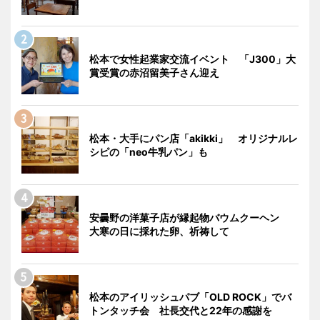
松本で女性起業家交流イベント 「J300」大
賞受賞の赤沼留美子さん迎え
松本・大手にパン店「akikki」 オリジナルレ
シピの「neo牛乳パン」も
安曇野の洋菓子店が縁起物バウムクーヘン
大寒の日に採れた卵、祈祷して
松本のアイリッシュパブ「OLD ROCK」でバ
トンタッチ会 社長交代と22年の感謝を