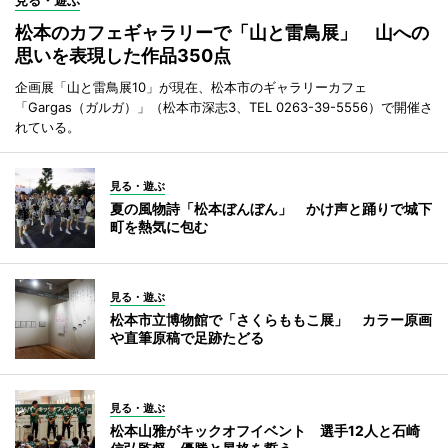
見る・遊ぶ
松本のカフェギャラリーで「山と雷鳥展」 山への
思いを表現した作品350点
企画展「山と雷鳥展10」が現在、松本市のギャラリーカフェ
「Gargas（ガルガ）」（松本市深志3、TEL 0263-39-5556）で開催さ
れている。
見る・遊ぶ
夏の風物詩「松本ぼんぼん」 かけ声と踊りで城下
町を熱気に包む
見る・遊ぶ
松本市立博物館で「さくらももこ展」 カラー原画
や直筆原稿で足跡たどる
見る・遊ぶ
松本山雅がキックオフイベント 選手12人と石崎