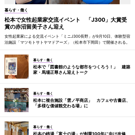
暮らす・働く
松本で女性起業家交流イベント 「J300」大賞受
賞の赤沼留美子さん迎え
女性起業家による交流イベント「ミニJ300長野」が9月10日、体験型宿
泊施設「マツモトサトヤマドアーズ」（松本市下岡田）で開催される。
暮らす・働く
松本で「図書館のような都市をつくろう！」 建築
家・馬場正尊さん迎えトーク
暮らす・働く
松本に複合施設「雲ノ平商店」 カフェや古書店、
「多様な価値観交わる場」に
暮らす・働く
松本の銭湯「富士の湯」が創業100年に向け改修