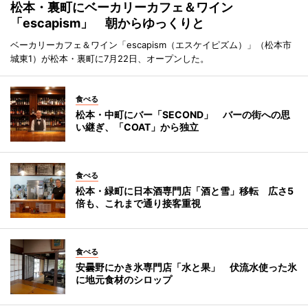
松本・裏町にベーカリーカフェ＆ワイン
「escapism」 朝からゆっくりと
ベーカリーカフェ＆ワイン「escapism（エスケイピズム）」（松本市
城東1）が松本・裏町に7月22日、オープンした。
食べる
松本・中町にバー「SECOND」 バーの街への思
い継ぎ、「COAT」から独立
食べる
松本・緑町に日本酒専門店「酒と雪」移転 広さ5
倍も、これまで通り接客重視
食べる
安曇野にかき氷専門店「水と果」 伏流水使った氷
に地元食材のシロップ