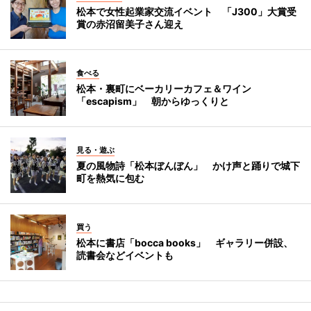
松本で女性起業家交流イベント 「J300」大賞受
賞の赤沼留美子さん迎え
食べる
松本・裏町にベーカリーカフェ＆ワイン
「escapism」 朝からゆっくりと
見る・遊ぶ
夏の風物詩「松本ぼんぼん」 かけ声と踊りで城下
町を熱気に包む
買う
松本に書店「bocca books」 ギャラリー併設、
読書会などイベントも