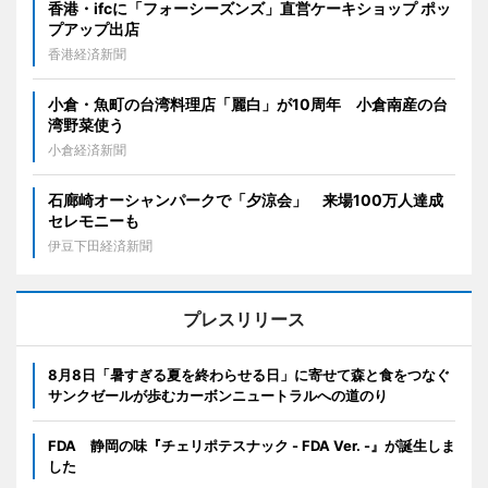
香港・ifcに「フォーシーズンズ」直営ケーキショップ ポッ
プアップ出店
香港経済新聞
小倉・魚町の台湾料理店「麗白」が10周年 小倉南産の台
湾野菜使う
小倉経済新聞
石廊崎オーシャンパークで「夕涼会」 来場100万人達成
セレモニーも
伊豆下田経済新聞
プレスリリース
8月8日「暑すぎる夏を終わらせる日」に寄せて森と食をつなぐ
サンクゼールが歩むカーボンニュートラルへの道のり
FDA 静岡の味『チェリポテスナック - FDA Ver. -』が誕生しま
した