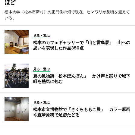
ほど
松本大学（松本市新村）の正門側の畑で現在、ヒマワリが見頃を迎えて
いる。
見る・遊ぶ
松本のカフェギャラリーで「山と雷鳥展」 山への
思いを表現した作品350点
見る・遊ぶ
夏の風物詩「松本ぼんぼん」 かけ声と踊りで城下
町を熱気に包む
見る・遊ぶ
松本市立博物館で「さくらももこ展」 カラー原画
や直筆原稿で足跡たどる