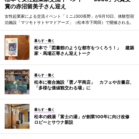
賞の赤沼留美子さん迎え
女性起業家による交流イベント「ミニJ300長野」が9月10日、体験型宿
泊施設「マツモトサトヤマドアーズ」（松本市下岡田）で開催される。
暮らす・働く
松本で「図書館のような都市をつくろう！」 建築
家・馬場正尊さん迎えトーク
暮らす・働く
松本に複合施設「雲ノ平商店」 カフェや古書店、
「多様な価値観交わる場」に
暮らす・働く
松本の銭湯「富士の湯」が創業100年に向け改修
ロビーとサウナ新設