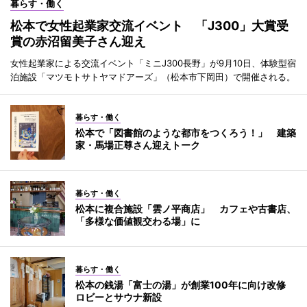
暮らす・働く
松本で女性起業家交流イベント 「J300」大賞受
賞の赤沼留美子さん迎え
女性起業家による交流イベント「ミニJ300長野」が9月10日、体験型宿
泊施設「マツモトサトヤマドアーズ」（松本市下岡田）で開催される。
暮らす・働く
松本で「図書館のような都市をつくろう！」 建築
家・馬場正尊さん迎えトーク
暮らす・働く
松本に複合施設「雲ノ平商店」 カフェや古書店、
「多様な価値観交わる場」に
暮らす・働く
松本の銭湯「富士の湯」が創業100年に向け改修
ロビーとサウナ新設