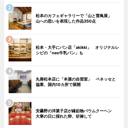
松本のカフェギャラリーで「山と雷鳥展」
山への思いを表現した作品350点
松本・大手にパン店「akikki」 オリジナルレ
シピの「neo牛乳パン」も
丸善松本店に「本屋の自習室」 ベネッセと
協業、国内10カ所で展開
安曇野の洋菓子店が縁起物バウムクーヘン
大寒の日に採れた卵、祈祷して