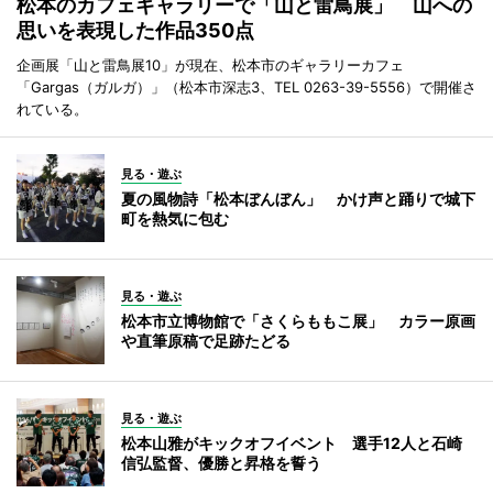
松本のカフェギャラリーで「山と雷鳥展」 山への
思いを表現した作品350点
企画展「山と雷鳥展10」が現在、松本市のギャラリーカフェ
「Gargas（ガルガ）」（松本市深志3、TEL 0263-39-5556）で開催さ
れている。
見る・遊ぶ
夏の風物詩「松本ぼんぼん」 かけ声と踊りで城下
町を熱気に包む
見る・遊ぶ
松本市立博物館で「さくらももこ展」 カラー原画
や直筆原稿で足跡たどる
見る・遊ぶ
松本山雅がキックオフイベント 選手12人と石崎
信弘監督、優勝と昇格を誓う