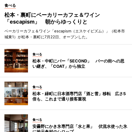
食べる
松本・裏町にベーカリーカフェ＆ワイン
「escapism」 朝からゆっくりと
ベーカリーカフェ＆ワイン「escapism（エスケイピズム）」（松本市
城東1）が松本・裏町に7月22日、オープンした。
食べる
松本・中町にバー「SECOND」 バーの街への思
い継ぎ、「COAT」から独立
食べる
松本・緑町に日本酒専門店「酒と雪」移転 広さ5
倍も、これまで通り接客重視
食べる
安曇野にかき氷専門店「水と果」 伏流水使った氷
に地元食材のシロップ