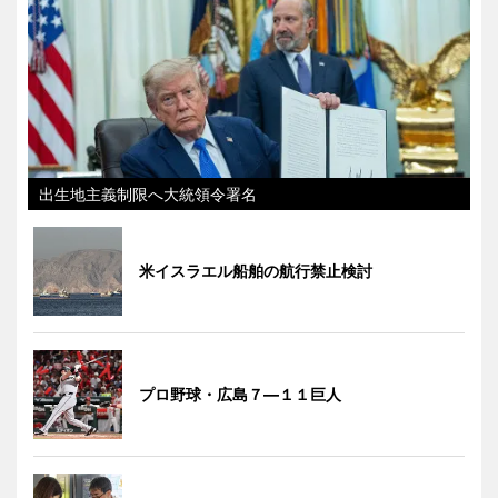
出生地主義制限へ大統領令署名
米イスラエル船舶の航行禁止検討
プロ野球・広島７―１１巨人