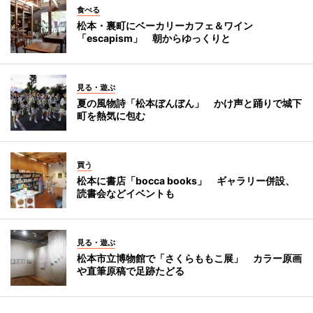
食べる
松本・裏町にベーカリーカフェ＆ワイン
「escapism」 朝からゆっくりと
見る・遊ぶ
夏の風物詩「松本ぼんぼん」 かけ声と踊りで城下
町を熱気に包む
買う
松本に書店「bocca books」 ギャラリー併設、
読書会などイベントも
見る・遊ぶ
松本市立博物館で「さくらももこ展」 カラー原画
や直筆原稿で足跡たどる