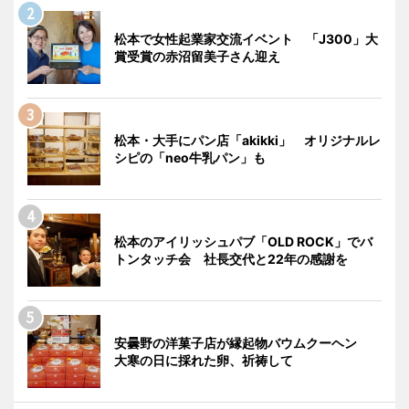
松本で女性起業家交流イベント 「J300」大
賞受賞の赤沼留美子さん迎え
松本・大手にパン店「akikki」 オリジナルレ
シピの「neo牛乳パン」も
松本のアイリッシュパブ「OLD ROCK」でバ
トンタッチ会 社長交代と22年の感謝を
安曇野の洋菓子店が縁起物バウムクーヘン
大寒の日に採れた卵、祈祷して