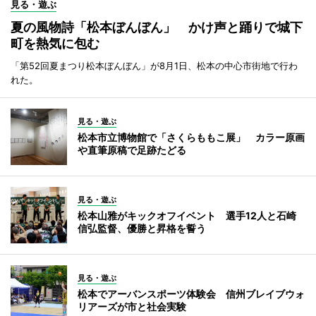
見る・遊ぶ
夏の風物詩「松本ぼんぼん」 かけ声と踊りで城下
町を熱気に包む
「第52回夏まつり松本ぼんぼん」が8月1日、松本の中心市街地で行わ
れた。
見る・遊ぶ
松本市立博物館で「さくらももこ展」 カラー原画
や直筆原稿で足跡たどる
見る・遊ぶ
松本山雅がキックオフイベント 選手12人と石崎
信弘監督、優勝と昇格を誓う
見る・遊ぶ
松本でアーバンスポーツ体験会 信州ブレイブウォ
リアーズが市と社会実験