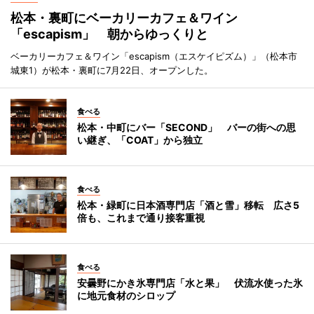
松本・裏町にベーカリーカフェ＆ワイン
「escapism」 朝からゆっくりと
ベーカリーカフェ＆ワイン「escapism（エスケイピズム）」（松本市
城東1）が松本・裏町に7月22日、オープンした。
食べる
松本・中町にバー「SECOND」 バーの街への思
い継ぎ、「COAT」から独立
食べる
松本・緑町に日本酒専門店「酒と雪」移転 広さ5
倍も、これまで通り接客重視
食べる
安曇野にかき氷専門店「水と果」 伏流水使った氷
に地元食材のシロップ