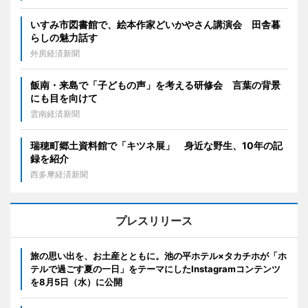
いすみ市図書館で、絵本作家どいかやさん講演会 田舎暮
らしの魅力話す
外房経済新聞
飯南・来島で「子どもの声」を考える研修会 言葉の背景
にも目を向けて
雲南経済新聞
瑞穂町郷土資料館で「キツネ展」 身近な野生、10年の記
録を紹介
西多摩経済新聞
プレスリリース
旅の思い出を、お土産とともに。池の平ホテル×タカチホが「ホ
テルで過ごす夏の一日」をテーマにしたInstagramコンテンツ
を8月5日（水）に公開