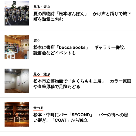
見る・遊ぶ
夏の風物詩「松本ぼんぼん」 かけ声と踊りで城下
町を熱気に包む
買う
松本に書店「bocca books」 ギャラリー併設、
読書会などイベントも
見る・遊ぶ
松本市立博物館で「さくらももこ展」 カラー原画
や直筆原稿で足跡たどる
食べる
松本・中町にバー「SECOND」 バーの街への思
い継ぎ、「COAT」から独立