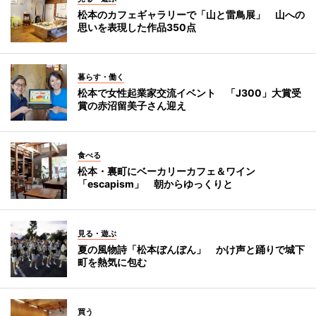
松本のカフェギャラリーで「山と雷鳥展」 山への
思いを表現した作品350点
暮らす・働く
松本で女性起業家交流イベント 「J300」大賞受
賞の赤沼留美子さん迎え
食べる
松本・裏町にベーカリーカフェ＆ワイン
「escapism」 朝からゆっくりと
見る・遊ぶ
夏の風物詩「松本ぼんぼん」 かけ声と踊りで城下
町を熱気に包む
買う