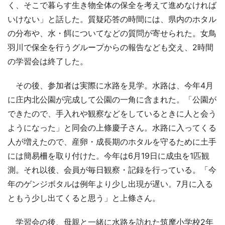
く、そこで暮らす生き物全体の保全を考えて進めなければ
いけない」と話した。質疑応答の時間には、県内のホタル
の分布や、水・餌についてなどの質問が寄せられた。女鳥
羽川で保全を行うグループからの報告なども交え、2時間
の学習会は終了した。
その後、参加者は実際に水路を見学。水路は、今年4月
に庄内北公園が完成して公園の一角に含まれた。「公園が
できたので、手入れや観察などをしているときに人と会う
ようになった」と同会の上條慶子さん。水路に入ってくる
人が増えたので、産卵・成長期のホタルを守るために土手
には簡易柵を取り付けた。今年は6月19日に成虫を1匹観
測。それ以後、会員が毎日観察・記録を行っている。「今
年のゲンジボタルは例年より少し出現が遅い。7月に入る
ともう少し出てくると思う」と上條さん。
学習会の後、母親と一緒に水路を訪れた筑摩小学校2年