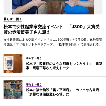
暮らす・働く
松本で女性起業家交流イベント 「J300」大賞受
賞の赤沼留美子さん迎え
女性起業家による交流イベント「ミニJ300長野」が9月10日、体験型宿
泊施設「マツモトサトヤマドアーズ」（松本市下岡田）で開催される。
暮らす・働く
松本で「図書館のような都市をつくろう！」 建築
家・馬場正尊さん迎えトーク
暮らす・働く
松本に複合施設「雲ノ平商店」 カフェや古書店、
「多様な価値観交わる場」に