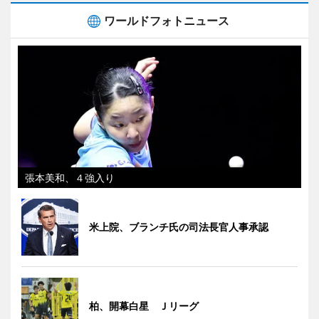
ワールドフォトニュース
張本美和、４強入り
米上院、ブランチ氏の司法長官人事承認
柏、開幕白星 Ｊリーグ