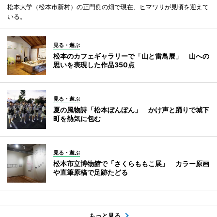
松本大学（松本市新村）の正門側の畑で現在、ヒマワリが見頃を迎えて
いる。
見る・遊ぶ
松本のカフェギャラリーで「山と雷鳥展」 山への
思いを表現した作品350点
見る・遊ぶ
夏の風物詩「松本ぼんぼん」 かけ声と踊りで城下
町を熱気に包む
見る・遊ぶ
松本市立博物館で「さくらももこ展」 カラー原画
や直筆原稿で足跡たどる
もっと見る