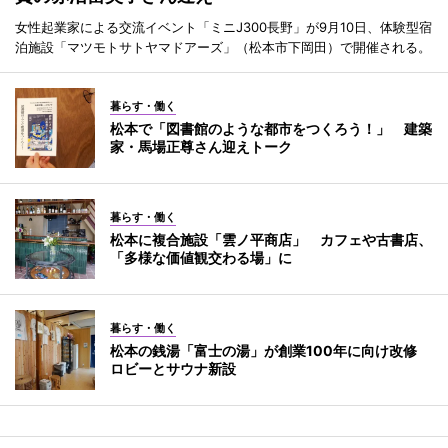
女性起業家による交流イベント「ミニJ300長野」が9月10日、体験型宿
泊施設「マツモトサトヤマドアーズ」（松本市下岡田）で開催される。
暮らす・働く
松本で「図書館のような都市をつくろう！」 建築
家・馬場正尊さん迎えトーク
暮らす・働く
松本に複合施設「雲ノ平商店」 カフェや古書店、
「多様な価値観交わる場」に
暮らす・働く
松本の銭湯「富士の湯」が創業100年に向け改修
ロビーとサウナ新設