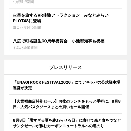
札幌経済新聞
火星を旅するVR体験アトラクション みなとみらい
PLOT48に登場
ヨコハマ経済新聞
八広で町名誕生60周年祝賀会 小池都知事も祝福
すみだ経済新聞
プレスリリース
「UNAGI ROCK FESTIVAL2026」にてアキッパの公式駐車場
運営が決定
【久世福商店特別セール】お盆のランチをもっと手軽に。8月8
日～人気パスタソースまとめ買いセール開催
8月8日「暑すぎる夏を終わらせる日」に寄せて森と食をつなぐ
サンクゼールが歩むカーボンニュートラルへの道のり