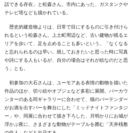
話できる存在」と松森さん。市内にあった、ガスタンクや
テレビ塔なども描かれている。
歴史的建造物よりは、日常で目にするものに引き付けら
れるという松森さん。上土町周辺など、古い建物が残るエ
リアを歩いて、足を止めることも多いという。「なくなる
と忘れられるのは早い。残しておきたいと思った時に写真
や詩にする人もいるが、自分の場合はそれが絵なのだと思
う」とも。
初参加の大石さんは、ユーモアある表情の動物を描いた
作品のほか、切り絵やオブジェなど多彩に展開。バーカウ
ンターのある同ギャラリーに合わせて、猫のバーテンダー
がお酒を出すバーを舞台にした「ミッドナイトファンタジ
ー」や、同展に合わせて描き下ろした、月明かりにお城が
浮かぶ夜に、さまざまな動物がテーブルを囲む「天井桟敷
の住人」なども出品する。