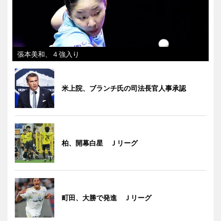
張本美和、４強入り
米上院、ブランチ氏の司法長官人事承認
柏、開幕白星 Ｊリーグ
町田、大勝で発進 Ｊリーグ