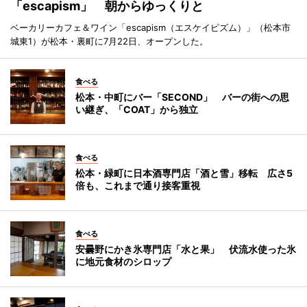
「escapism」 朝からゆっくりと
ベーカリーカフェ＆ワイン「escapism（エスケイピズム）」（松本市
城東1）が松本・裏町に7月22日、オープンした。
食べる
松本・中町にバー「SECOND」 バーの街への思
い継ぎ、「COAT」から独立
食べる
松本・緑町に日本酒専門店「酒と雪」移転 広さ5
倍も、これまで通り接客重視
食べる
安曇野にかき氷専門店「水と果」 伏流水使った氷
に地元食材のシロップ