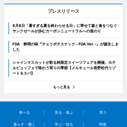
プレスリリース
8月8日「暑すぎる夏を終わらせる日」に寄せて森と食をつなぐ
サンクゼールが歩むカーボンニュートラルへの道のり
FDA 静岡の味『チェリポテスナック - FDA Ver. -』が誕生しま
した
シャインマスカットが彩る秋限定スイーツフェアを開催。ホテ
ルビュッフェで味わう実りの季節【メルキュール長野松代リゾ
ート＆スパ】
もっと見る
食べる
見る・遊ぶ
買う
暮らす・働く
学ぶ・知る
特集