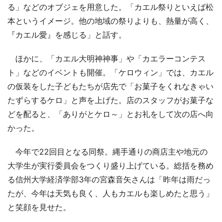
る」などのオブジェを用意した。「カエル祭りといえば松
本というイメージ。他の地域の祭りよりも、熱量が高く、
『カエル愛』を感じる」と話す。
ほかに、「カエル大明神神事」や「カエラーコンテス
ト」などのイベントも開催。「ケロウィン」では、カエル
の仮装をした子どもたちが店先で「お菓子をくれなきゃい
たずらするケロ」と声を上げた。店のスタッフがお菓子な
どを配ると、「ありがとケロ～」とお礼をして次の店へ向
かった。
今年で22回目となる同祭。縄手通りの商店主や地元の
大学生が実行委員会をつくり盛り上げている。総括を務め
る信州大学経済学部3年の宮森音矢さんは「昨年は雨だっ
たが、今年は天気も良く、人もカエルも楽しめたと思う」
と笑顔を見せた。