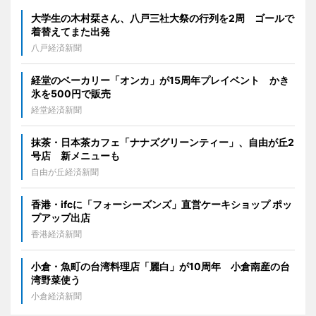
大学生の木村栞さん、八戸三社大祭の行列を2周 ゴールで
着替えてまた出発
八戸経済新聞
経堂のベーカリー「オンカ」が15周年プレイベント かき
氷を500円で販売
経堂経済新聞
抹茶・日本茶カフェ「ナナズグリーンティー」、自由が丘2
号店 新メニューも
自由が丘経済新聞
香港・ifcに「フォーシーズンズ」直営ケーキショップ ポッ
プアップ出店
香港経済新聞
小倉・魚町の台湾料理店「麗白」が10周年 小倉南産の台
湾野菜使う
小倉経済新聞