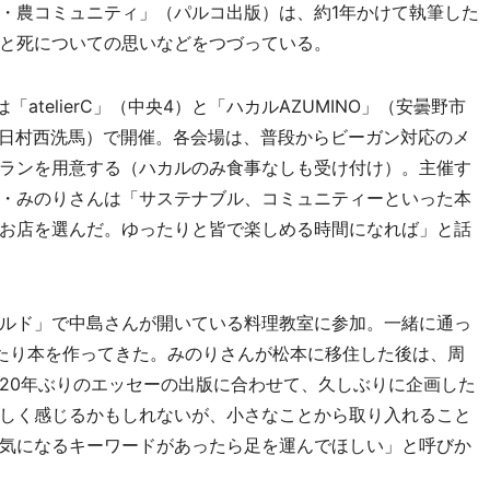
・農コミュニティ」（パルコ出版）は、約1年かけて執筆した
と死についての思いなどをつづっている。
「atelierC」（中央4）と「ハカルAZUMINO」（安曇野市
朝日村西洗馬）で開催。各会場は、普段からビーガン対応のメ
ランを用意する（ハカルのみ食事なしも受け付け）。主催す
・みのりさんは「サステナブル、コミュニティーといった本
お店を選んだ。ゆったりと皆で楽しめる時間になれば」と話
ルド」で中島さんが開いている料理教室に参加。一緒に通っ
たり本を作ってきた。みのりさんが松本に移住した後は、周
20年ぶりのエッセーの出版に合わせて、久しぶりに企画した
しく感じるかもしれないが、小さなことから取り入れること
気になるキーワードがあったら足を運んでほしい」と呼びか