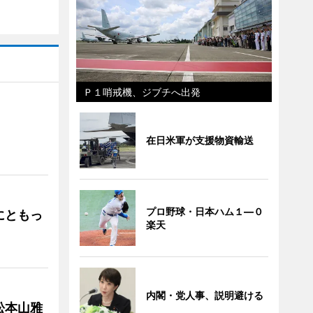
Ｐ１哨戒機、ジブチへ出発
」
在日米軍が支援物資輸送
プロ野球・日本ハム１―０
にともっ
楽天
内閣・党人事、説明避ける
松本山雅