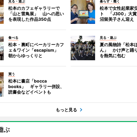
見る・遊ぶ
暮らす・働く
松本のカフェギャラリーで
松本で女性起業家
「山と雷鳥展」 山への思い
ト 「J300」大
を表現した作品350点
沼留美子さん迎え
食べる
見る・遊ぶ
松本・裏町にベーカリーカフ
夏の風物詩「松本
ェ＆ワイン「escapism」
ん」 かけ声と踊
朝からゆっくりと
を熱気に包む
買う
松本に書店「bocca
books」 ギャラリー併設、
読書会などイベントも
もっと見る
遊ぶ