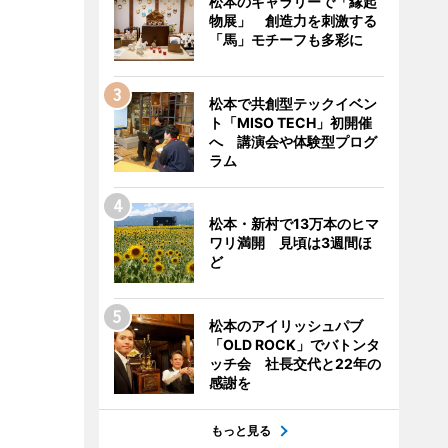
松本のギャラリーで「縁起
物展」 創造力を刺激する
「馬」モチーフも多彩に
松本で共創型テックイベン
ト「MISO TECH」初開催
へ 講演会や体験型プログ
ラム
松本・新村で13万本のヒマ
ワリ満開 見頃は3週間ほ
ど
松本のアイリッシュパブ
「OLD ROCK」でバトンタ
ッチ会 社長交代と22年の
感謝を
もっと見る