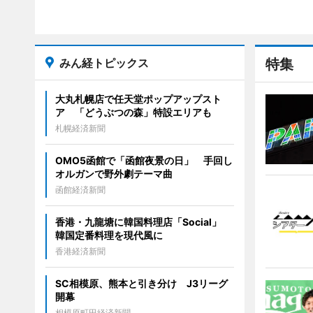
みん経トピックス
特集
大丸札幌店で任天堂ポップアップスト
ア 「どうぶつの森」特設エリアも
札幌経済新聞
OMO5函館で「函館夜景の日」 手回し
オルガンで野外劇テーマ曲
函館経済新聞
香港・九龍塘に韓国料理店「Social」
韓国定番料理を現代風に
香港経済新聞
SC相模原、熊本と引き分け J3リーグ
開幕
相模原町田経済新聞