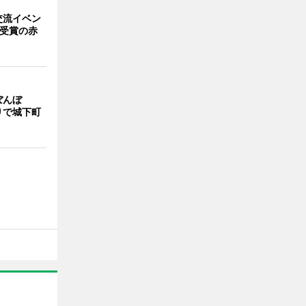
交流イベン
賞受賞の赤
ぼんぼ
りで城下町