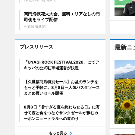
関門海峡花火大会、無料エリアなしの門
司側をライブ配信
小倉経済新聞
プレスリリース
最新ニ
「UNAGI ROCK FESTIVAL2026」にてア
キッパの公式駐車場運営が決定
【久世福商店特別セール】お盆のランチを
もっと手軽に。8月8日～人気パスタソース
まとめ買いセール開催
8月8日「暑すぎる夏を終わらせる日」に寄
せて森と食をつなぐサンクゼールが歩むカ
ーボンニュートラルへの道のり
もっと見る