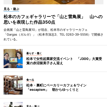
見る・遊ぶ
松本のカフェギャラリーで「山と雷鳥展」 山への
思いを表現した作品350点
企画展「山と雷鳥展10」が現在、松本市のギャラリーカフェ
「Gargas（ガルガ）」（松本市深志3、TEL 0263-39-5556）で開催さ
れている。
暮らす・働く
松本で女性起業家交流イベント 「J300」大賞受
賞の赤沼留美子さん迎え
食べる
松本・裏町にベーカリーカフェ＆ワイン
「escapism」 朝からゆっくりと
見る・遊ぶ