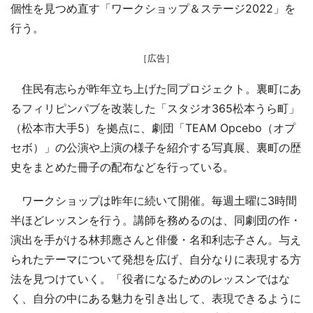
個性を見つめ直す「ワークショップ＆ステージ2022」を
行う。
［広告］
住民有志らが昨年立ち上げた同プロジェクト。裏町にあ
るフィリピンパブを改装した「スタジオ365松本うら町」
（松本市大手5）を拠点に、劇団「TEAM Opcebo（オプ
セボ）」の公演や上演の様子を紹介する写真展、裏町の歴
史をまとめた冊子の配布などを行っている。
ワークショップは昨年に続いて開催。毎週土曜に3時間
半ほどレッスンを行う。講師を務めるのは、同劇団の作・
演出を手がける林邦應さんと俳優・名和利志子さん。与え
られたテーマについて発想を広げ、自分なりに表現する方
法を見つけていく。「役者になるためのレッスンではな
く、自分の中にある魅力を引き出して、表現できるように