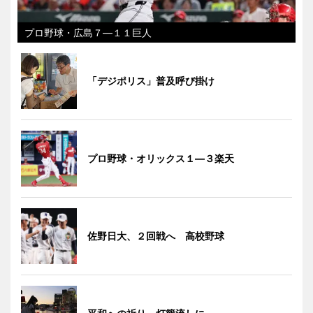
プロ野球・広島７―１１巨人
「デジポリス」普及呼び掛け
プロ野球・オリックス１―３楽天
佐野日大、２回戦へ 高校野球