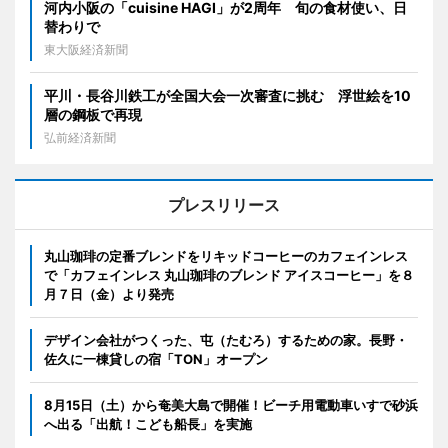
河内小阪の「cuisine HAGI」が2周年 旬の食材使い、日
替わりで
東大阪経済新聞
平川・長谷川鉄工が全国大会一次審査に挑む 浮世絵を10
層の鋼板で再現
弘前経済新聞
プレスリリース
丸山珈琲の定番ブレンドをリキッドコーヒーのカフェインレス
で「カフェインレス 丸山珈琲のブレンド アイスコーヒー」を８
月７日（金）より発売
デザイン会社がつくった、屯（たむろ）するための家。長野・
佐久に一棟貸しの宿「TON」オープン
8月15日（土）から奄美大島で開催！ビーチ用電動車いすで砂浜
へ出る「出航！こども船長」を実施