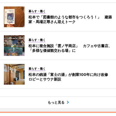
暮らす・働く
松本で「図書館のような都市をつくろう！」 建築
家・馬場正尊さん迎えトーク
暮らす・働く
松本に複合施設「雲ノ平商店」 カフェや古書店、
「多様な価値観交わる場」に
暮らす・働く
松本の銭湯「富士の湯」が創業100年に向け改修
ロビーとサウナ新設
もっと見る