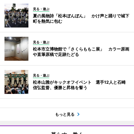
見る・遊ぶ
夏の風物詩「松本ぼんぼん」 かけ声と踊りで城下
町を熱気に包む
見る・遊ぶ
松本市立博物館で「さくらももこ展」 カラー原画
や直筆原稿で足跡たどる
見る・遊ぶ
松本山雅がキックオフイベント 選手12人と石崎
信弘監督、優勝と昇格を誓う
もっと見る