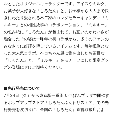
ルとしたオリジナルキャラクターです。アイスやミルク、
お菓子が大好きな『しろたん』と、お子様から大人まで長
きにわたり愛される不二家のロングセラーキャンディ『ミ
ルキー』との相性抜群のコラボレーション。『ミルキー』
の包み紙に『しろたん』が包まれて、お互いのかわいさが
融合したその姿は一昨年の初コラボから、多くのファンの
みなさまに好評を博しているアイテムです。毎年恒例とな
った大人気コラボ。ペコちゃん風に舌を出したお茶目な
『しろたん』と、『ミルキー』をモチーフにした限定グッ
ズの登場にぜひご期待ください。
■先行発売について
7月24日（金）から東京駅一番街 いちばんプラザで開催す
るポップアップストア「しろたんふんわりストア」での先
行発売を皮切りに、全国の『しろたん』直営取扱店およ