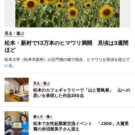
見る・遊ぶ
松本・新村で13万本のヒマワリ満開 見頃は3週間
ほど
松本大学（松本市新村）の正門側の畑で現在、ヒマワリが見頃を迎えて
いる。
見る・遊ぶ
松本のカフェギャラリーで「山と雷鳥展」 山への
思いを表現した作品350点
暮らす・働く
松本で女性起業家交流イベント 「J300」大賞受
賞の赤沼留美子さん迎え