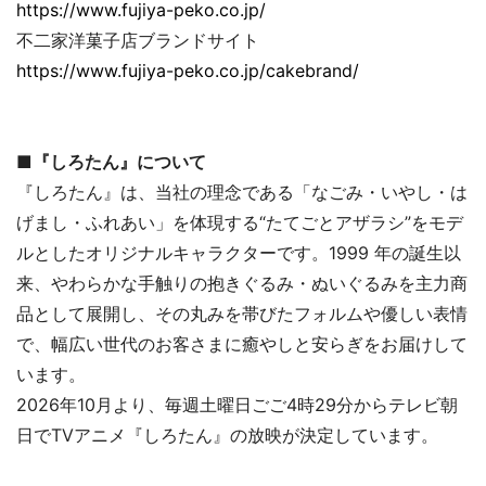
https://www.fujiya-peko.co.jp/
不二家洋菓子店ブランドサイト
https://www.fujiya-peko.co.jp/cakebrand/
■
『しろたん』について
『しろたん』は、当社の理念である「なごみ・いやし・は
げまし・ふれあい」を体現する“たてごとアザラシ”をモデ
ルとしたオリジナルキャラクターです。1999 年の誕生以
来、やわらかな手触りの抱きぐるみ・ぬいぐるみを主力商
品として展開し、その丸みを帯びたフォルムや優しい表情
で、幅広い世代のお客さまに癒やしと安らぎをお届けして
います。
2026年10月より、毎週土曜日ごご4時29分からテレビ朝
日でTVアニメ『しろたん』の放映が決定しています。