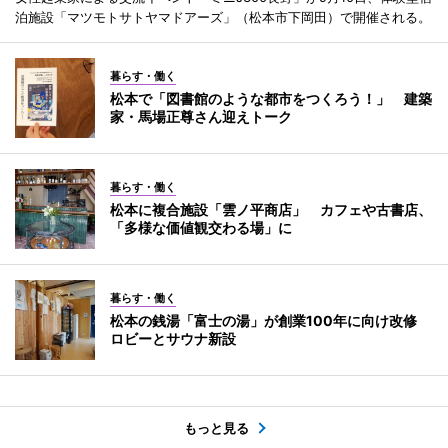
泊施設「マツモトサトヤマドアーズ」（松本市下岡田）で開催される。
暮らす・働く
松本で「図書館のような都市をつくろう！」 建築
家・馬場正尊さん迎えトーク
暮らす・働く
松本に複合施設「雲ノ平商店」 カフェや古書店、
「多様な価値観交わる場」に
暮らす・働く
松本の銭湯「富士の湯」が創業100年に向け改修
ロビーとサウナ新設
もっと見る