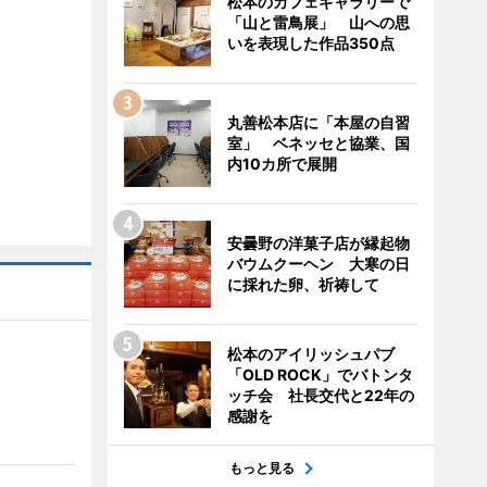
松本のカフェギャラリーで
「山と雷鳥展」 山への思
いを表現した作品350点
丸善松本店に「本屋の自習
室」 ベネッセと協業、国
内10カ所で展開
安曇野の洋菓子店が縁起物
バウムクーヘン 大寒の日
に採れた卵、祈祷して
松本のアイリッシュパブ
「OLD ROCK」でバトンタ
ッチ会 社長交代と22年の
」
感謝を
もっと見る