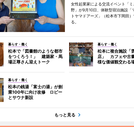
女性起業家による交流イベント「ミニ
野」が9月10日、体験型宿泊施設「
トヤマドアーズ」（松本市下岡田）
る。
暮らす・働く
暮らす・働く
松本で「図書館のような都市
松本に複合施設「
をつくろう！」 建築家・馬
店」 カフェや古
場正尊さん迎えトーク
様な価値観交わる
暮らす・働く
松本の銭湯「富士の湯」が創
業100年に向け改修 ロビー
とサウナ新設
もっと見る