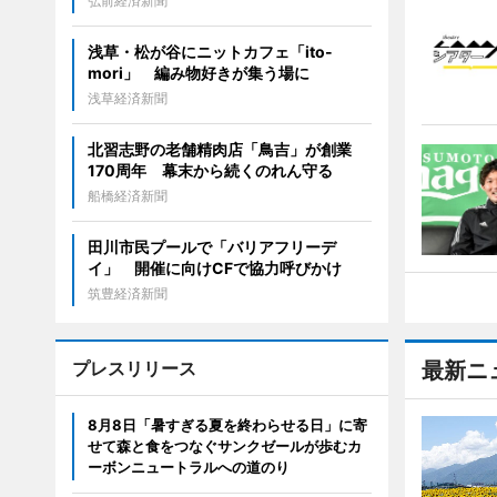
弘前経済新聞
浅草・松が谷にニットカフェ「ito-
mori」 編み物好きが集う場に
浅草経済新聞
北習志野の老舗精肉店「鳥吉」が創業
170周年 幕末から続くのれん守る
船橋経済新聞
田川市民プールで「バリアフリーデ
イ」 開催に向けCFで協力呼びかけ
筑豊経済新聞
プレスリリース
最新ニ
8月8日「暑すぎる夏を終わらせる日」に寄
せて森と食をつなぐサンクゼールが歩むカ
ーボンニュートラルへの道のり