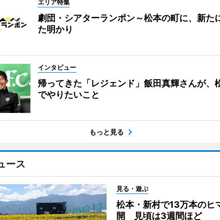
エリア特集
劇団・シアターランポン～松本の町に、新た
た明かり
インタビュー
帰ってきた「レジェンド」飯田真輝さんが、
でやりたいこと
もっと見る
ュース
見る・遊ぶ
松本・新村で13万本のヒ
開 見頃は3週間ほど