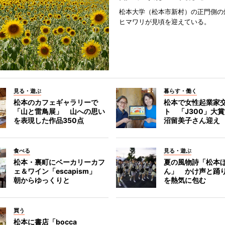
松本大学（松本市新村）の正門側の
ヒマワリが見頃を迎えている。
見る・遊ぶ
暮らす・働く
松本のカフェギャラリーで
松本で女性起業家
「山と雷鳥展」 山への思い
ト 「J300」大
を表現した作品350点
沼留美子さん迎え
食べる
見る・遊ぶ
松本・裏町にベーカリーカフ
夏の風物詩「松本
ェ＆ワイン「escapism」
ん」 かけ声と踊
朝からゆっくりと
を熱気に包む
買う
松本に書店「bocca