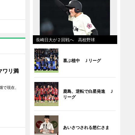
長崎日大が２回戦へ 高校野球
喜ぶ植中 Ｊリーグ
マワリ満
畑で現在、
鹿島、逆転で白星発進 Ｊ
リーグ
あいさつされる悠仁さま