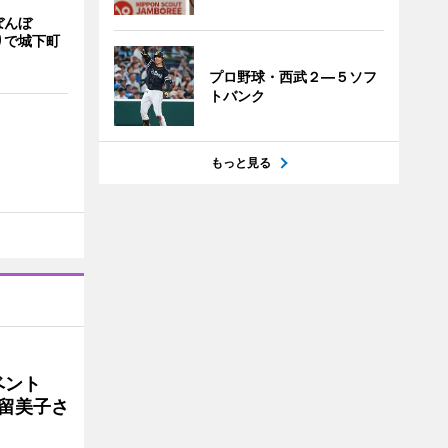
ぼんぼ
りで城下町
プロ野球・西武２―５ソフ
トバンク
もっと見る
イベント
沼留美子さ