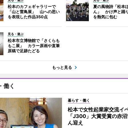
見る・遊ぶ
見る・遊ぶ
松本のカフェギャラリーで
夏の風物詩「松本
「山と雷鳥展」 山への思い
ん」 かけ声と踊
を表現した作品350点
を熱気に包む
見る・遊ぶ
松本市立博物館で「さくらも
もこ展」 カラー原画や直筆
原稿で足跡たどる
もっと見る
・働く
暮らす・働く
松本で女性起業家交流
「J300」大賞受賞の赤
ん迎え