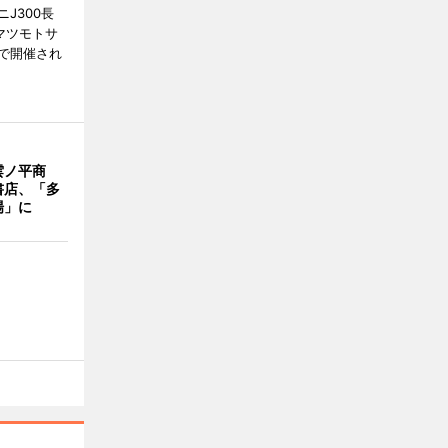
J300長
マツモトサ
で開催され
雲ノ平商
書店、「多
場」に