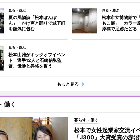
見る・遊ぶ
見る・遊ぶ
夏の風物詩「松本ぼんぼ
松本市立博物館で
ん」 かけ声と踊りで城下町
もこ展」 カラー
を熱気に包む
原稿で足跡たどる
見る・遊ぶ
松本山雅がキックオフイベン
ト 選手12人と石崎信弘監
督、優勝と昇格を誓う
もっと見る
・働く
暮らす・働く
松本で女性起業家交流
「J300」大賞受賞の赤