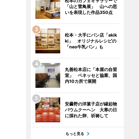
松本のカフェギャラリーで
「山と雷鳥展」 山への思
いを表現した作品350点
松本・大手にパン店「akik
ki」 オリジナルレシピの
「neo牛乳パン」も
丸善松本店に「本屋の自習
室」 ベネッセと協業、国
内10カ所で展開
安曇野の洋菓子店が縁起物
バウムクーヘン 大寒の日
に採れた卵、祈祷して
もっと見る