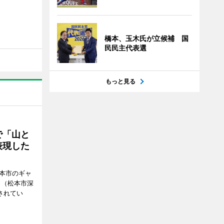
橋本、玉木氏が立候補 国
民民主代表選
もっと見る
で「山と
表現した
松本市のギャ
」（松本市深
催されてい