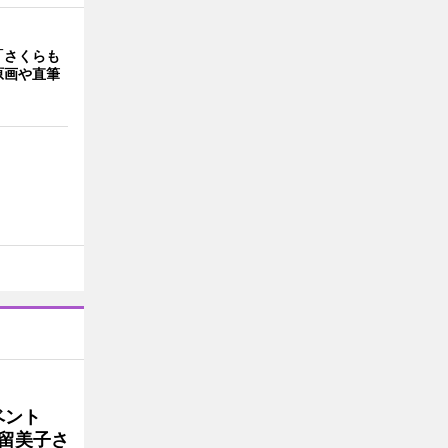
「さくらも
原画や直筆
イベント
沼留美子さ