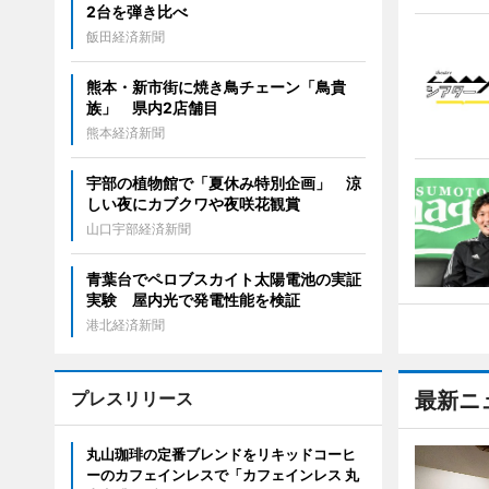
2台を弾き比べ
飯田経済新聞
熊本・新市街に焼き鳥チェーン「鳥貴
族」 県内2店舗目
熊本経済新聞
宇部の植物館で「夏休み特別企画」 涼
しい夜にカブクワや夜咲花観賞
山口宇部経済新聞
青葉台でペロブスカイト太陽電池の実証
実験 屋内光で発電性能を検証
港北経済新聞
プレスリリース
最新ニ
丸山珈琲の定番ブレンドをリキッドコーヒ
ーのカフェインレスで「カフェインレス 丸