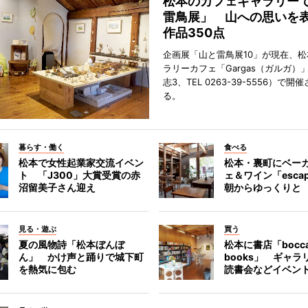
松本のカフェギャラリー
雷鳥展」 山への思いを
作品350点
企画展「山と雷鳥展10」が現在、
ラリーカフェ「Gargas（ガルガ）
志3、TEL 0263-39-5556）で開
る。
暮らす・働く
食べる
松本で女性起業家交流イベン
松本・裏町にベー
ト 「J300」大賞受賞の赤
ェ＆ワイン「esca
沼留美子さん迎え
朝からゆっくりと
見る・遊ぶ
買う
夏の風物詩「松本ぼんぼ
松本に書店「bocc
ん」 かけ声と踊りで城下町
books」 ギャ
を熱気に包む
読書会などイベン