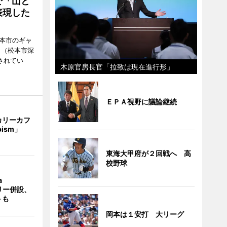
で「山と
表現した
松本市のギャ
」（松本市深
催されてい
木原官房長官「拉致は現在進行形」
ＥＰＡ視野に議論継続
カリーカフ
pism」
東海大甲府が２回戦へ 高
校野球
a
ラリー併設、
トも
岡本は１安打 大リーグ