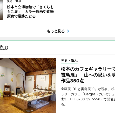
見る・遊ぶ
松本市立博物館で「さくらも
もこ展」 カラー原画や直筆
原稿で足跡たどる
もっと見る
遊ぶ
見る・遊ぶ
松本のカフェギャラリー
雷鳥展」 山への思いを
作品350点
企画展「山と雷鳥展10」が現在、
ラリーカフェ「Gargas（ガルガ）
志3、TEL 0263-39-5556）で開
る。