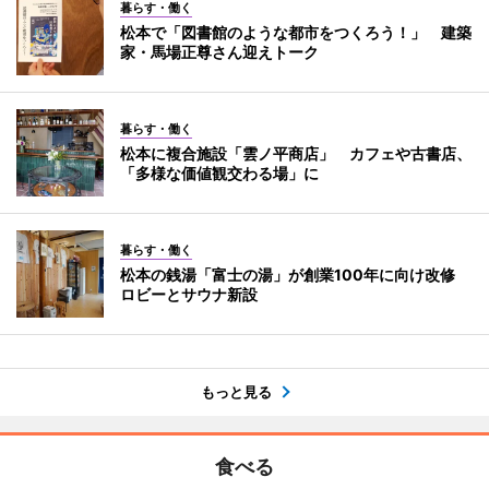
暮らす・働く
松本で「図書館のような都市をつくろう！」 建築
家・馬場正尊さん迎えトーク
暮らす・働く
松本に複合施設「雲ノ平商店」 カフェや古書店、
「多様な価値観交わる場」に
暮らす・働く
松本の銭湯「富士の湯」が創業100年に向け改修
ロビーとサウナ新設
もっと見る
食べる