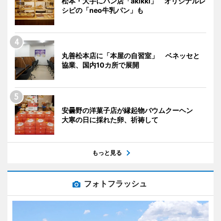
松本・大手にパン店「akikki」 オリジナルレ
シピの「neo牛乳パン」も
丸善松本店に「本屋の自習室」 ベネッセと
協業、国内10カ所で展開
安曇野の洋菓子店が縁起物バウムクーヘン
大寒の日に採れた卵、祈祷して
もっと見る
フォトフラッシュ