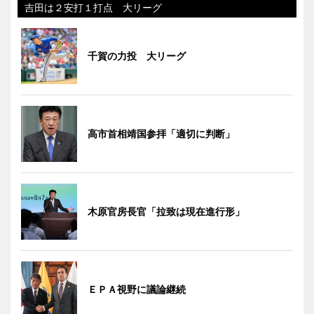
吉田は２安打１打点 大リーグ
千賀の力投 大リーグ
高市首相靖国参拝「適切に判断」
木原官房長官「拉致は現在進行形」
ＥＰＡ視野に議論継続