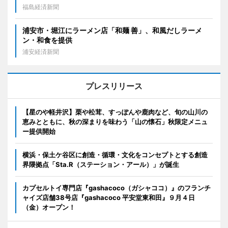
福島経済新聞
浦安市・堀江にラーメン店「和麺 善」、和風だしラーメ
ン・和食を提供
浦安経済新聞
プレスリリース
【星のや軽井沢】栗や松茸、すっぽんや鹿肉など、旬の山川の
恵みとともに、秋の深まりを味わう「山の懐石」秋限定メニュ
ー提供開始
横浜・保土ケ谷区に創造・循環・文化をコンセプトとする創造
界隈拠点「Sta.R（ステーション・アール）」が誕生
カプセルトイ専門店『gashacoco（ガシャココ）』のフランチ
ャイズ店舗38号店『gashacoco 平安堂東和田』９月４日
（金）オープン！