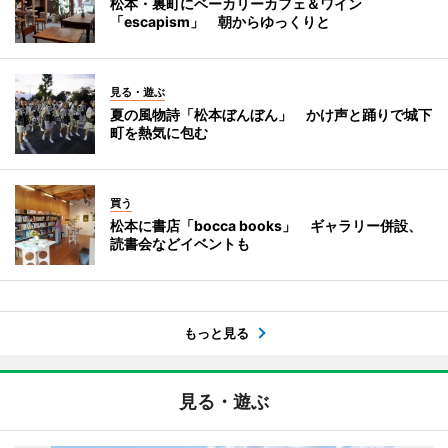
松本・裏町にベーカリーカフェ＆ワイン
「escapism」 朝からゆっくりと
見る・遊ぶ
夏の風物詩「松本ぼんぼん」 かけ声と踊りで城下
町を熱気に包む
買う
松本に書店「bocca books」 ギャラリー併設、
読書会などイベントも
もっと見る
見る・遊ぶ