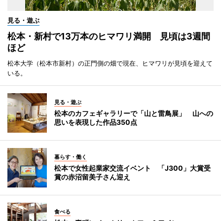
見る・遊ぶ
松本・新村で13万本のヒマワリ満開 見頃は3週間
ほど
松本大学（松本市新村）の正門側の畑で現在、ヒマワリが見頃を迎えて
いる。
見る・遊ぶ
松本のカフェギャラリーで「山と雷鳥展」 山への
思いを表現した作品350点
暮らす・働く
松本で女性起業家交流イベント 「J300」大賞受
賞の赤沼留美子さん迎え
食べる