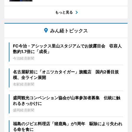
もっと見る
みん経トピックス
FC今治・アシックス里山スタジアムでお披露目会 収容人
数約1.7倍に「成長」
今治経済新聞
名古屋駅前に「オニツカタイガー」旗艦店 国内2番目規
模、全ライン展開
名駅経済新聞
盛岡観光コンベンション協会が山車参加者募集 伝統に触
れるきっかけに
盛岡経済新聞
福島のジビエ料理店「猪鹿鳥」が1周年 駆除により失われ
る命を食に