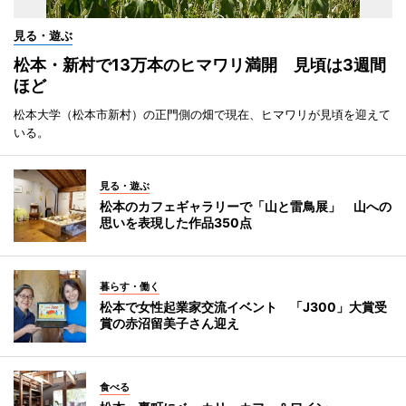
見る・遊ぶ
松本・新村で13万本のヒマワリ満開 見頃は3週間
ほど
松本大学（松本市新村）の正門側の畑で現在、ヒマワリが見頃を迎えて
いる。
見る・遊ぶ
松本のカフェギャラリーで「山と雷鳥展」 山への
思いを表現した作品350点
暮らす・働く
松本で女性起業家交流イベント 「J300」大賞受
賞の赤沼留美子さん迎え
食べる