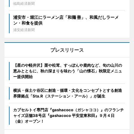
福島経済新聞
浦安市・堀江にラーメン店「和麺 善」、和風だしラーメ
ン・和食を提供
浦安経済新聞
プレスリリース
【星のや軽井沢】栗や松茸、すっぽんや鹿肉など、旬の山川の
恵みとともに、秋の深まりを味わう「山の懐石」秋限定メニュ
ー提供開始
横浜・保土ケ谷区に創造・循環・文化をコンセプトとする創造
界隈拠点「Sta.R（ステーション・アール）」が誕生
カプセルトイ専門店『gashacoco（ガシャココ）』のフランチ
ャイズ店舗38号店『gashacoco 平安堂東和田』９月４日
（金）オープン！