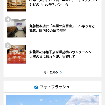
シピの「neo牛乳パン」も
丸善松本店に「本屋の自習室」 ベネッセと
協業、国内10カ所で展開
安曇野の洋菓子店が縁起物バウムクーヘン
大寒の日に採れた卵、祈祷して
もっと見る
フォトフラッシュ