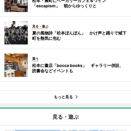
松本・裏町にベーカリーカフェ＆ワイン
「escapism」 朝からゆっくりと
見る・遊ぶ
夏の風物詩「松本ぼんぼん」 かけ声と踊りで城下
町を熱気に包む
買う
松本に書店「bocca books」 ギャラリー併設、
読書会などイベントも
もっと見る
見る・遊ぶ