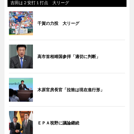
吉田は２安打１打点 大リーグ
千賀の力投 大リーグ
高市首相靖国参拝「適切に判断」
木原官房長官「拉致は現在進行形」
ＥＰＡ視野に議論継続