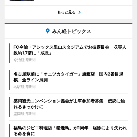
もっと見る
みん経トピックス
FC今治・アシックス里山スタジアムでお披露目会 収容人
数約1.7倍に「成長」
今治経済新聞
名古屋駅前に「オニツカタイガー」旗艦店 国内2番目規
模、全ライン展開
名駅経済新聞
盛岡観光コンベンション協会が山車参加者募集 伝統に触
れるきっかけに
盛岡経済新聞
福島のジビエ料理店「猪鹿鳥」が1周年 駆除により失われ
る命を食に