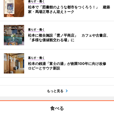
暮らす・働く
松本で「図書館のような都市をつくろう！」 建築
家・馬場正尊さん迎えトーク
暮らす・働く
松本に複合施設「雲ノ平商店」 カフェや古書店、
「多様な価値観交わる場」に
暮らす・働く
松本の銭湯「富士の湯」が創業100年に向け改修
ロビーとサウナ新設
もっと見る
食べる