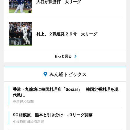
大谷が決勝打 大リーグ
村上、２戦連発２６号 大リーグ
もっと見る
みん経トピックス
香港・九龍塘に韓国料理店「Social」 韓国定番料理を現
代風に
香港経済新聞
SC相模原、熊本と引き分け J3リーグ開幕
相模原町田経済新聞