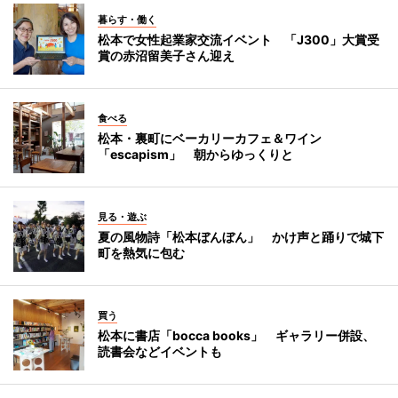
暮らす・働く
松本で女性起業家交流イベント 「J300」大賞受
賞の赤沼留美子さん迎え
食べる
松本・裏町にベーカリーカフェ＆ワイン
「escapism」 朝からゆっくりと
見る・遊ぶ
夏の風物詩「松本ぼんぼん」 かけ声と踊りで城下
町を熱気に包む
買う
松本に書店「bocca books」 ギャラリー併設、
読書会などイベントも