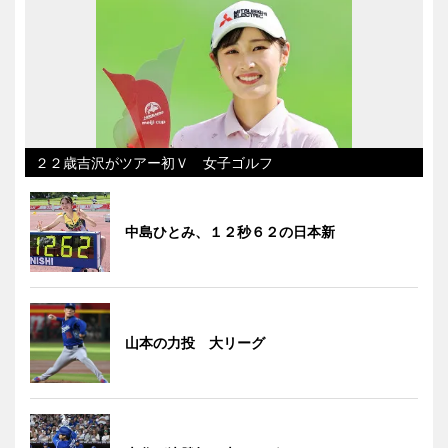
２２歳吉沢がツアー初Ｖ 女子ゴルフ
中島ひとみ、１２秒６２の日本新
山本の力投 大リーグ