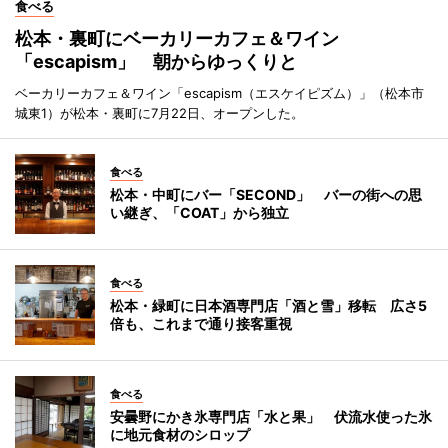
食べる
松本・裏町にベーカリーカフェ＆ワイン
「escapism」 朝からゆっくりと
ベーカリーカフェ＆ワイン「escapism（エスケイピズム）」（松本市
城東1）が松本・裏町に7月22日、オープンした。
食べる
松本・中町にバー「SECOND」 バーの街への思
い継ぎ、「COAT」から独立
食べる
松本・緑町に日本酒専門店「酒と雪」移転 広さ5
倍も、これまで通り接客重視
食べる
安曇野にかき氷専門店「水と果」 伏流水使った氷
に地元食材のシロップ