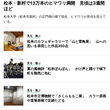
松本・新村で13万本のヒマワリ満開 見頃は3週間
ほど
松本大学（松本市新村）の正門側の畑で現在、ヒマワリが見頃を迎えて
いる。
見る・遊ぶ
松本のカフェギャラリーで「山と雷鳥展」 山への
思いを表現した作品350点
見る・遊ぶ
夏の風物詩「松本ぼんぼん」 かけ声と踊りで城下
町を熱気に包む
見る・遊ぶ
松本市立博物館で「さくらももこ展」 カラー原画
や直筆原稿で足跡たどる