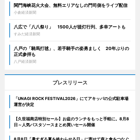
関門海峡花火大会、無料エリアなしの門司側をライブ配信
小倉経済新聞
八広で「八八祭り」 1500人が提灯行列、多幸アートも
すみだ経済新聞
八戸の「騎馬打毬」、若手騎手の姿勇ましく 20年ぶりの
正式参拝も
八戸経済新聞
プレスリリース
「UNAGI ROCK FESTIVAL2026」にてアキッパの公式駐車場
運営が決定
【久世福商店特別セール】お盆のランチをもっと手軽に。8月8
日～人気パスタソースまとめ買いセール開催
8月8日「暑すぎる夏を終わらせる日」に寄せて森と食をつなぐ