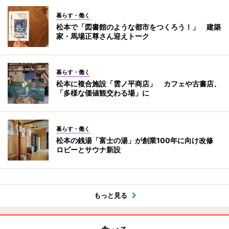
暮らす・働く
松本で「図書館のような都市をつくろう！」 建築
家・馬場正尊さん迎えトーク
暮らす・働く
松本に複合施設「雲ノ平商店」 カフェや古書店、
「多様な価値観交わる場」に
暮らす・働く
松本の銭湯「富士の湯」が創業100年に向け改修
ロビーとサウナ新設
もっと見る