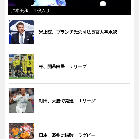
張本美和、４強入り
米上院、ブランチ氏の司法長官人事承認
柏、開幕白星 Ｊリーグ
町田、大勝で発進 Ｊリーグ
日本、豪州に惜敗 ラグビー