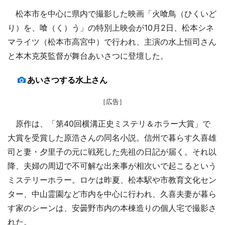
松本市を中心に県内で撮影した映画「火喰鳥（ひくいど
り）を、喰（く）う」の特別上映会が10月2日、松本シネ
マライツ（松本市高宮中）で行われ、主演の水上恒司さん
と本木克英監督が舞台あいさつに登壇した。
あいさつする水上さん
［広告］
原作は、「第40回横溝正史ミステリ＆ホラー大賞」で
大賞を受賞した原浩さんの同名小説。信州で暮らす久喜雄
司と妻・夕里子の元に戦死した先祖の日記が届く。それ以
降、夫婦の周辺で不可解な出来事が相次いで起こるという
ミステリーホラー。ロケは昨夏、松本駅や市教育文化セン
ター、中山霊園など市内を中心に行われ、久喜夫妻が暮ら
す家のシーンは、安曇野市内の本棟造りの個人宅で撮影さ
れた。