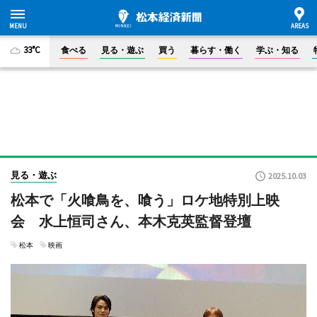
33°C
食べる
見る・遊ぶ
買う
暮らす・働く
学ぶ・知る
見る・遊ぶ
2025.10.03
松本で「火喰鳥を、喰う」ロケ地特別上映
会 水上恒司さん、本木克英監督登壇
松本
映画