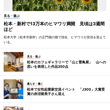
見る・遊ぶ
松本・新村で13万本のヒマワリ満開 見頃は3週間
ほど
松本大学（松本市新村）の正門側の畑で現在、ヒマワリが見頃を迎えて
いる。
見る・遊ぶ
松本のカフェギャラリーで「山と雷鳥展」 山への
思いを表現した作品350点
暮らす・働く
松本で女性起業家交流イベント 「J300」大賞受
賞の赤沼留美子さん迎え