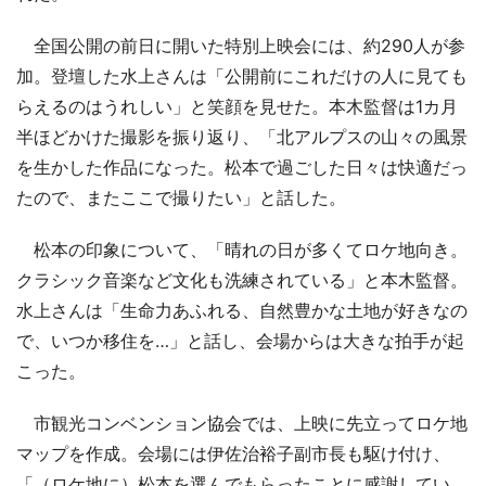
全国公開の前日に開いた特別上映会には、約290人が参
加。登壇した水上さんは「公開前にこれだけの人に見ても
らえるのはうれしい」と笑顔を見せた。本木監督は1カ月
半ほどかけた撮影を振り返り、「北アルプスの山々の風景
を生かした作品になった。松本で過ごした日々は快適だっ
たので、またここで撮りたい」と話した。
松本の印象について、「晴れの日が多くてロケ地向き。
クラシック音楽など文化も洗練されている」と本木監督。
水上さんは「生命力あふれる、自然豊かな土地が好きなの
で、いつか移住を…」と話し、会場からは大きな拍手が起
こった。
市観光コンベンション協会では、上映に先立ってロケ地
マップを作成。会場には伊佐治裕子副市長も駆け付け、
「（ロケ地に）松本を選んでもらったことに感謝してい