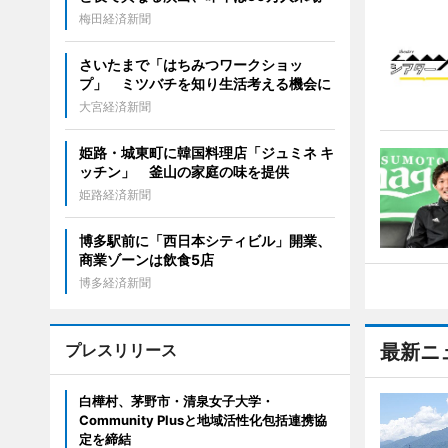
梅田経済新聞
さいたまで「はちみつワークショッ
プ」 ミツバチを知り生活考える機会に
大宮経済新聞
姫路・城東町に韓国料理店「ジュミネ キ
ッチン」 釜山の家庭の味を提供
姫路経済新聞
博多駅前に「西日本シティビル」開業、
商業ゾーンは飲食5店
博多経済新聞
プレスリリース
最新ニ
白樺村、茅野市・清泉女子大学・
Community Plusと地域活性化包括連携協
定を締結