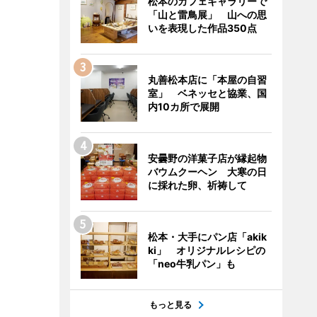
松本のカフェギャラリーで
「山と雷鳥展」 山への思
いを表現した作品350点
丸善松本店に「本屋の自習
室」 ベネッセと協業、国
内10カ所で展開
安曇野の洋菓子店が縁起物
バウムクーヘン 大寒の日
に採れた卵、祈祷して
松本・大手にパン店「akik
ki」 オリジナルレシピの
「neo牛乳パン」も
もっと見る