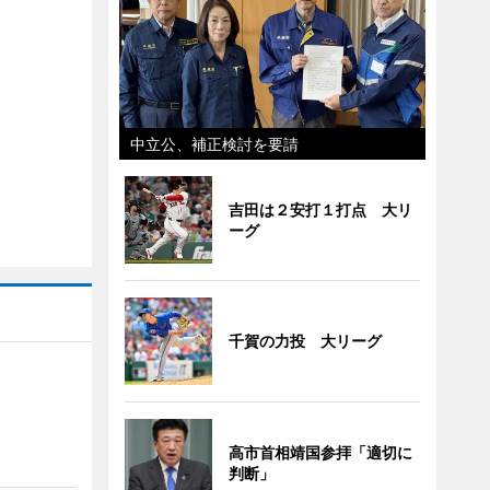
中立公、補正検討を要請
吉田は２安打１打点 大リ
ーグ
千賀の力投 大リーグ
」
高市首相靖国参拝「適切に
判断」