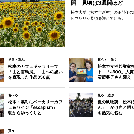
開 見頃は3週間ほど
松本大学（松本市新村）の正門側の
ヒマワリが見頃を迎えている。
見る・遊ぶ
暮らす・働く
松本のカフェギャラリーで
松本で女性起業家
「山と雷鳥展」 山への思い
ト 「J300」大
を表現した作品350点
沼留美子さん迎え
食べる
見る・遊ぶ
松本・裏町にベーカリーカフ
夏の風物詩「松本
ェ＆ワイン「escapism」
ん」 かけ声と踊
朝からゆっくりと
を熱気に包む
買う