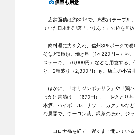
個室も用意
店舗面積は約32坪で、席数はテーブル、
ていた日本料理店「ごりあて」の跡を居抜
肉料理に力を入れ、信州SPFポークで巻
そなど5種類。焼き鳥（1本220円～）や、
ステーキ」（6,000円）なども用意する。信
と、2種盛り（2,300円）も。店主の小
ほかに、「オリジンポテサラ」や「鶏ハム
っかけ茶漬け」（870円）、「やきとり丼
本酒、ハイボール、サワー、カクテルなど
な展開で、ウーロン茶、緑茶のほか、ジャ
「コロナ禍を経て、遅くまで開いている