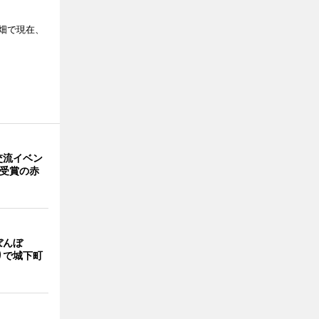
畑で現在、
交流イベン
賞受賞の赤
ぼんぼ
りで城下町