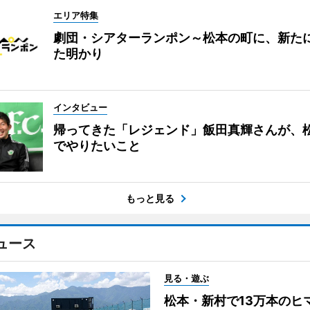
エリア特集
劇団・シアターランポン～松本の町に、新た
た明かり
インタビュー
帰ってきた「レジェンド」飯田真輝さんが、
でやりたいこと
もっと見る
ュース
見る・遊ぶ
松本・新村で13万本のヒ