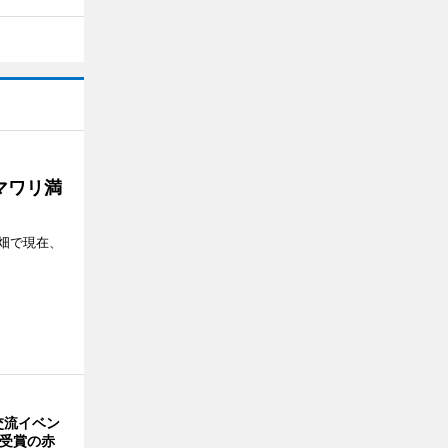
マワリ満
畑で現在、
交流イベン
賞受賞の赤