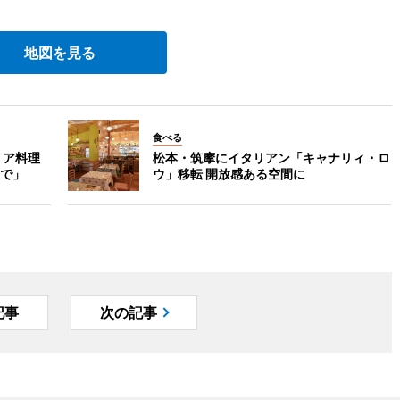
地図を見る
食べる
リア料理
松本・筑摩にイタリアン「キャナリィ・ロ
で」
ウ」移転 開放感ある空間に
記事
次の記事