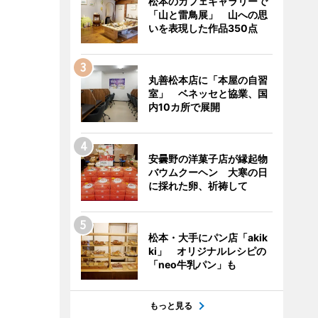
松本のカフェギャラリーで
「山と雷鳥展」 山への思
いを表現した作品350点
丸善松本店に「本屋の自習
室」 ベネッセと協業、国
内10カ所で展開
安曇野の洋菓子店が縁起物
バウムクーヘン 大寒の日
に採れた卵、祈祷して
松本・大手にパン店「akik
ki」 オリジナルレシピの
「neo牛乳パン」も
もっと見る