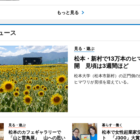
もっと見る
ュース
見る・遊ぶ
松本・新村で13万本のヒ
開 見頃は3週間ほど
松本大学（松本市新村）の正門側の
ヒマワリが見頃を迎えている。
見る・遊ぶ
暮らす・働く
松本のカフェギャラリーで
松本で女性起業家
「山と雷鳥展」 山への思い
ト 「J300」大