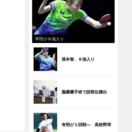
早田が８強入り
張本智、８強入り
脳腫瘍手術で誤部位摘出
有明が２回戦へ 高校野球