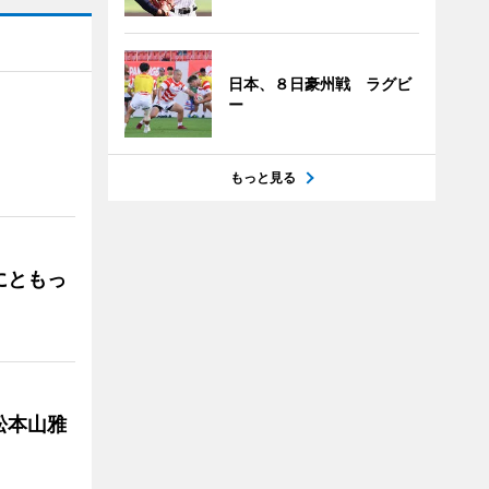
日本、８日豪州戦 ラグビ
ー
」
もっと見る
にともっ
松本山雅