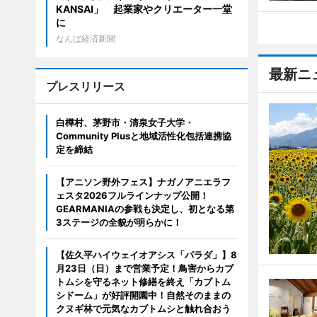
KANSAI」 起業家やクリエーター一堂
に
なんば経済新聞
最新ニ
プレスリリース
白樺村、茅野市・清泉女子大学・
Community Plusと地域活性化包括連携協
定を締結
【アニソン野外フェス】ナガノアニエラフ
ェスタ2026フルラインナップ公開！
GEARMANIAの参戦も決定し、初となる第
3ステージの全貌が明らかに！
【佐久平ハイウェイオアシス「パラダ」】8
月23日（日）まで営業予定！鳥害からカブ
トムシを守るネット修繕を終え「カブトム
シドーム」が好評開園中！自然そのままの
クヌギ林で元気なカブトムシと触れ合おう