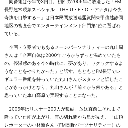
同番組は今年で3回目。初回の2006年に放送した「FM
長野超常現象スペシャル THE U・F・O ～アナタは今夜
奇跡を目撃する～」は日本民間放送連盟賞関東甲信越静岡
地区の審査会でエンターテインメント部門第1位に選ばれ
ている。
企画・立案者でもあるメーンパーソナリティーの丸山周
さんは「企画自体は2000年ごろからずっと温めていたも
の。停滞感のある今の時代に、夢があり、ワクワクするよ
うなことをやりたかった」と話す。もともとFM長野でレ
ギュラー番組を持っていた丸山さんがスタッフと話したこ
とがきっかけとなり、丸山さんが「前々から何かある」と
思っていた車山高原で実現することになった。
2006年はリスナー200人が集結。放送直前にそれまで
降っていた雨が上がり、雲の切れ間から星が見え、「山頂
レポーターの小林新さん（FM長野パーソナリティー）の