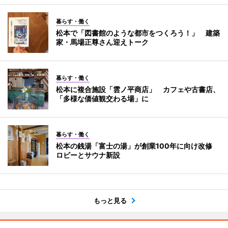
暮らす・働く
松本で「図書館のような都市をつくろう！」 建築
家・馬場正尊さん迎えトーク
暮らす・働く
松本に複合施設「雲ノ平商店」 カフェや古書店、
「多様な価値観交わる場」に
暮らす・働く
松本の銭湯「富士の湯」が創業100年に向け改修
ロビーとサウナ新設
もっと見る