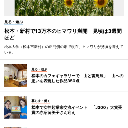
見る・遊ぶ
松本・新村で13万本のヒマワリ満開 見頃は3週間
ほど
松本大学（松本市新村）の正門側の畑で現在、ヒマワリが見頃を迎えて
いる。
見る・遊ぶ
松本のカフェギャラリーで「山と雷鳥展」 山への
思いを表現した作品350点
暮らす・働く
松本で女性起業家交流イベント 「J300」大賞受
賞の赤沼留美子さん迎え