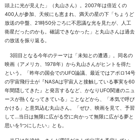
頭上に光が見えた」（丸山さん）。2007年は倍近くの
400人が参加、天候にも恵まれ、満天の星の下「ちょうど
放送の中盤、21時50分ごろに不思議な光を見たが、人工
衛星だったのかも。確認できなかった」と丸山さんは過去
の放送を振り返る。
3回目となる今年のテーマは「未知との遭遇」。同名の
映画（アメリカ、1978年）から丸山さんがヒントを得た
という。「昨年の国会でのUFO論議、最近ではアポロ14号
の宇宙飛行士が『NASAは宇宙人と接触している事実を60
年間隠してきた』と発言するなど、かなりUFO関連のニュ
ースが熱くなってきている」ことなどから、「本気で呼び
かける」と意気込む丸山さん。「ぜひ、映画を見て、予習
して…当日は無限に広がる空に向かって無限に広がる夢と
思いを1つにしたい」とも。