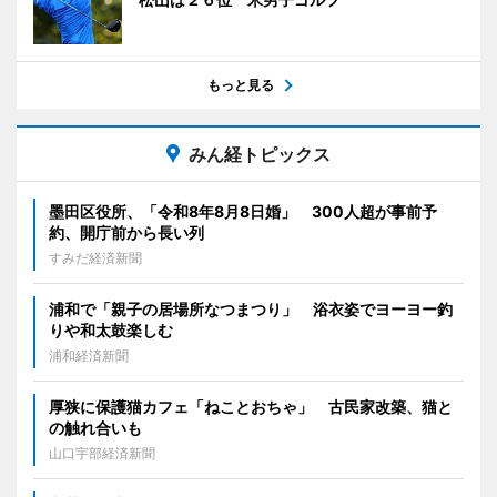
もっと見る
みん経トピックス
墨田区役所、「令和8年8月8日婚」 300人超が事前予
約、開庁前から長い列
すみだ経済新聞
浦和で「親子の居場所なつまつり」 浴衣姿でヨーヨー釣
りや和太鼓楽しむ
浦和経済新聞
厚狭に保護猫カフェ「ねことおちゃ」 古民家改築、猫と
の触れ合いも
山口宇部経済新聞