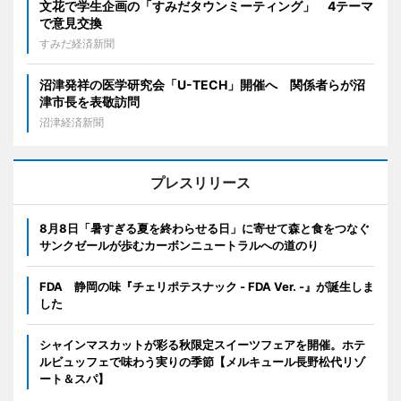
文花で学生企画の「すみだタウンミーティング」 4テーマ
で意見交換
すみだ経済新聞
沼津発祥の医学研究会「U-TECH」開催へ 関係者らが沼
津市長を表敬訪問
沼津経済新聞
プレスリリース
8月8日「暑すぎる夏を終わらせる日」に寄せて森と食をつなぐ
サンクゼールが歩むカーボンニュートラルへの道のり
FDA 静岡の味『チェリポテスナック - FDA Ver. -』が誕生しま
した
シャインマスカットが彩る秋限定スイーツフェアを開催。ホテ
ルビュッフェで味わう実りの季節【メルキュール長野松代リゾ
ート＆スパ】