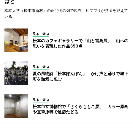
ほど
松本大学（松本市新村）の正門側の畑で現在、ヒマワリが見頃を迎えて
いる。
見る・遊ぶ
松本のカフェギャラリーで「山と雷鳥展」 山への
思いを表現した作品350点
見る・遊ぶ
夏の風物詩「松本ぼんぼん」 かけ声と踊りで城下
町を熱気に包む
見る・遊ぶ
松本市立博物館で「さくらももこ展」 カラー原画
や直筆原稿で足跡たどる