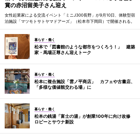
賞の赤沼留美子さん迎え
女性起業家による交流イベント「ミニJ300長野」が9月10日、体験型宿
泊施設「マツモトサトヤマドアーズ」（松本市下岡田）で開催される。
暮らす・働く
松本で「図書館のような都市をつくろう！」 建築
家・馬場正尊さん迎えトーク
暮らす・働く
松本に複合施設「雲ノ平商店」 カフェや古書店、
「多様な価値観交わる場」に
暮らす・働く
松本の銭湯「富士の湯」が創業100年に向け改修
ロビーとサウナ新設