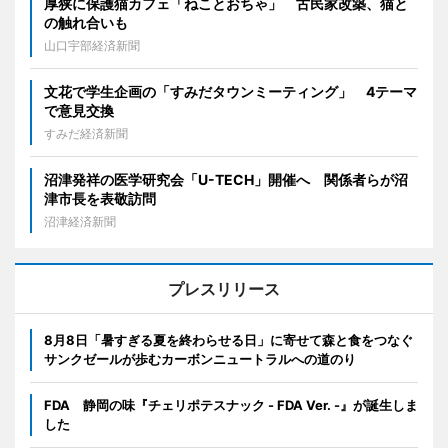
厚狭に保護猫カフェ「ねことおちゃ」 古民家改築、猫と
の触れ合いも
山口宇部経済新聞
文花で学生企画の「すみだタウンミーティング」 4テーマ
で意見交換
すみだ経済新聞
沼津発祥の医学研究会「U-TECH」開催へ 関係者らが沼
津市長を表敬訪問
沼津経済新聞
プレスリリース
8月8日「暑すぎる夏を終わらせる日」に寄せて森と食をつなぐ
サンクゼールが歩むカーボンニュートラルへの道のり
FDA 静岡の味『チェリポテスナック - FDA Ver. -』が誕生しま
した