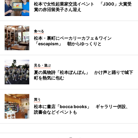
松本で女性起業家交流イベント 「J300」大賞受
賞の赤沼留美子さん迎え
食べる
松本・裏町にベーカリーカフェ＆ワイン
「escapism」 朝からゆっくりと
見る・遊ぶ
夏の風物詩「松本ぼんぼん」 かけ声と踊りで城下
町を熱気に包む
買う
松本に書店「bocca books」 ギャラリー併設、
読書会などイベントも