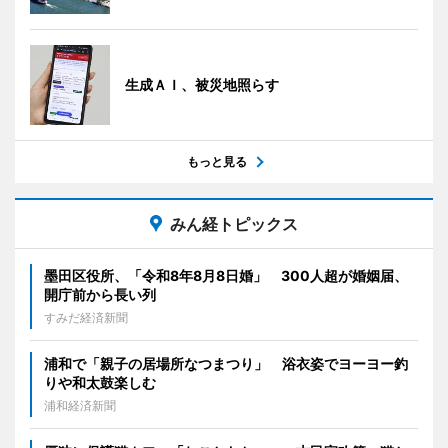
生成ＡＩ、被災地照らす
もっと見る
みん経トピックス
墨田区役所、「令和8年8月8日婚」 300人超が婚姻届、
開庁前から長い列
すみだ経済新聞
浦和で「親子の居場所なつまつり」 浴衣姿でヨーヨー釣
りや和太鼓楽しむ
浦和経済新聞