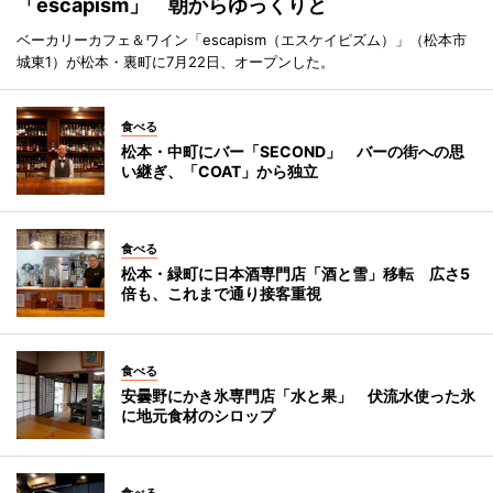
「escapism」 朝からゆっくりと
ベーカリーカフェ＆ワイン「escapism（エスケイピズム）」（松本市
城東1）が松本・裏町に7月22日、オープンした。
食べる
松本・中町にバー「SECOND」 バーの街への思
い継ぎ、「COAT」から独立
食べる
松本・緑町に日本酒専門店「酒と雪」移転 広さ5
倍も、これまで通り接客重視
食べる
安曇野にかき氷専門店「水と果」 伏流水使った氷
に地元食材のシロップ