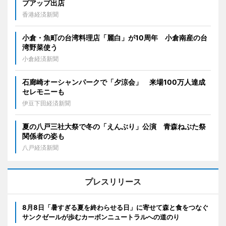
プアップ出店
香港経済新聞
小倉・魚町の台湾料理店「麗白」が10周年 小倉南産の台
湾野菜使う
小倉経済新聞
石廊崎オーシャンパークで「夕涼会」 来場100万人達成
セレモニーも
伊豆下田経済新聞
夏の八戸三社大祭で冬の「えんぶり」公演 青森ねぶた祭
関係者の姿も
八戸経済新聞
プレスリリース
8月8日「暑すぎる夏を終わらせる日」に寄せて森と食をつなぐ
サンクゼールが歩むカーボンニュートラルへの道のり