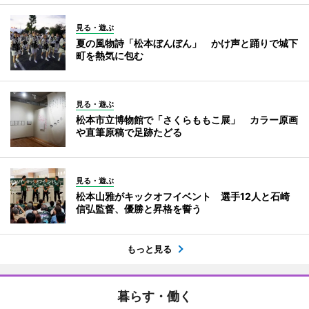
見る・遊ぶ
夏の風物詩「松本ぼんぼん」 かけ声と踊りで城下
町を熱気に包む
見る・遊ぶ
松本市立博物館で「さくらももこ展」 カラー原画
や直筆原稿で足跡たどる
見る・遊ぶ
松本山雅がキックオフイベント 選手12人と石崎
信弘監督、優勝と昇格を誓う
もっと見る
暮らす・働く