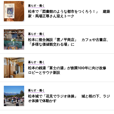
暮らす・働く
松本で「図書館のような都市をつくろう！」 建築
家・馬場正尊さん迎えトーク
暮らす・働く
松本に複合施設「雲ノ平商店」 カフェや古書店、
「多様な価値観交わる場」に
暮らす・働く
松本の銭湯「富士の湯」が創業100年に向け改修
ロビーとサウナ新設
暮らす・働く
松本城で「花見でラジオ体操」 城と桜の下、ラジ
オ体操で体動かす