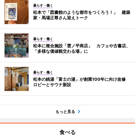
暮らす・働く
松本で「図書館のような都市をつくろう！」 建築
家・馬場正尊さん迎えトーク
暮らす・働く
松本に複合施設「雲ノ平商店」 カフェや古書店、
「多様な価値観交わる場」に
暮らす・働く
松本の銭湯「富士の湯」が創業100年に向け改修
ロビーとサウナ新設
もっと見る
食べる