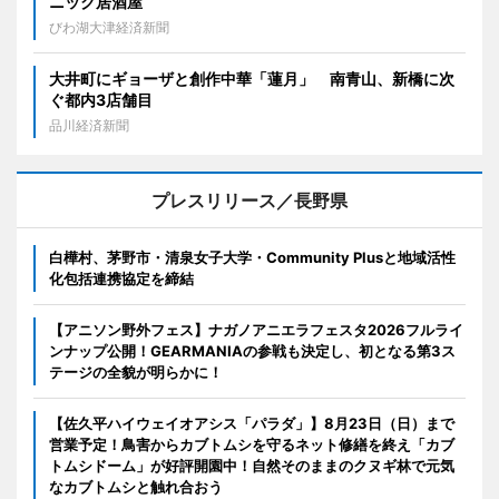
ニック居酒屋
びわ湖大津経済新聞
大井町にギョーザと創作中華「蓮月」 南青山、新橋に次
ぐ都内3店舗目
品川経済新聞
プレスリリース／長野県
白樺村、茅野市・清泉女子大学・Community Plusと地域活性
化包括連携協定を締結
【アニソン野外フェス】ナガノアニエラフェスタ2026フルライ
ンナップ公開！GEARMANIAの参戦も決定し、初となる第3ス
テージの全貌が明らかに！
【佐久平ハイウェイオアシス「パラダ」】8月23日（日）まで
営業予定！鳥害からカブトムシを守るネット修繕を終え「カブ
トムシドーム」が好評開園中！自然そのままのクヌギ林で元気
なカブトムシと触れ合おう