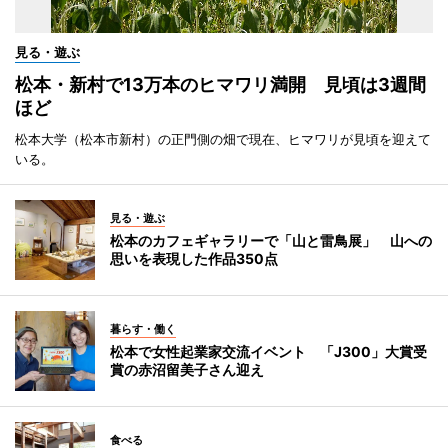
見る・遊ぶ
松本・新村で13万本のヒマワリ満開 見頃は3週間
ほど
松本大学（松本市新村）の正門側の畑で現在、ヒマワリが見頃を迎えて
いる。
見る・遊ぶ
松本のカフェギャラリーで「山と雷鳥展」 山への
思いを表現した作品350点
暮らす・働く
松本で女性起業家交流イベント 「J300」大賞受
賞の赤沼留美子さん迎え
食べる