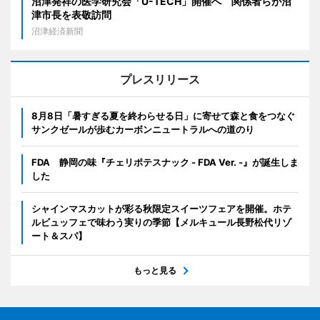
沼津発祥の医学研究会「U-TECH」開催へ 関係者らが沼
津市長を表敬訪問
沼津経済新聞
プレスリリース
8月8日「暑すぎる夏を終わらせる日」に寄せて森と食をつなぐ
サンクゼールが歩むカーボンニュートラルへの道のり
FDA 静岡の味『チェリポテスナック - FDA Ver. -』が誕生しま
した
シャインマスカットが彩る秋限定スイーツフェアを開催。ホテ
ルビュッフェで味わう実りの季節【メルキュール長野松代リゾ
ート＆スパ】
もっと見る