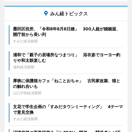
みん経トピックス
墨田区役所、「令和8年8月8日婚」 300人超が婚姻届、
開庁前から長い列
すみだ経済新聞
浦和で「親子の居場所なつまつり」 浴衣姿でヨーヨー釣
りや和太鼓楽しむ
浦和経済新聞
厚狭に保護猫カフェ「ねことおちゃ」 古民家改築、猫と
の触れ合いも
山口宇部経済新聞
文花で学生企画の「すみだタウンミーティング」 4テーマ
で意見交換
すみだ経済新聞