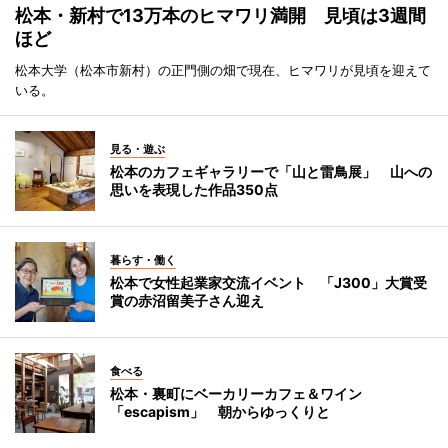
松本・新村で13万本のヒマワリ満開 見頃は3週間
ほど
松本大学（松本市新村）の正門側の畑で現在、ヒマワリが見頃を迎えて
いる。
見る・遊ぶ
松本のカフェギャラリーで「山と雷鳥展」 山への
思いを表現した作品350点
暮らす・働く
松本で女性起業家交流イベント 「J300」大賞受
賞の赤沼留美子さん迎え
食べる
松本・裏町にベーカリーカフェ＆ワイン
「escapism」 朝からゆっくりと