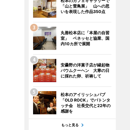
松本のカフェギャラリーで
「山と雷鳥展」 山への思
いを表現した作品350点
丸善松本店に「本屋の自習
室」 ベネッセと協業、国
内10カ所で展開
安曇野の洋菓子店が縁起物
バウムクーヘン 大寒の日
に採れた卵、祈祷して
松本のアイリッシュパブ
「OLD ROCK」でバトンタ
ッチ会 社長交代と22年の
感謝を
もっと見る