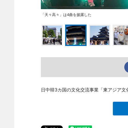
「天々高々」は4曲を披露した
日中韓3カ国の文化交流事業「東アジア文化