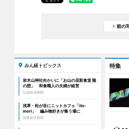
前の
みん経トピックス
特集
岩木山神社向かいに「お山の花彩食堂 龍
の憩」 和食職人の夫婦が経営
弘前経済新聞
浅草・松が谷にニットカフェ「ito-
mori」 編み物好きが集う場に
浅草経済新聞