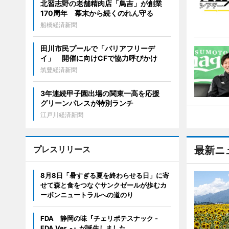
北習志野の老舗精肉店「鳥吉」が創業
170周年 幕末から続くのれん守る
船橋経済新聞
田川市民プールで「バリアフリーデ
イ」 開催に向けCFで協力呼びかけ
筑豊経済新聞
3年連続甲子園出場の関東一高を応援
グリーンパレスが特別ランチ
江戸川経済新聞
プレスリリース
最新ニ
8月8日「暑すぎる夏を終わらせる日」に寄
せて森と食をつなぐサンクゼールが歩むカ
ーボンニュートラルへの道のり
FDA 静岡の味『チェリポテスナック -
FDA Ver. -』が誕生しました