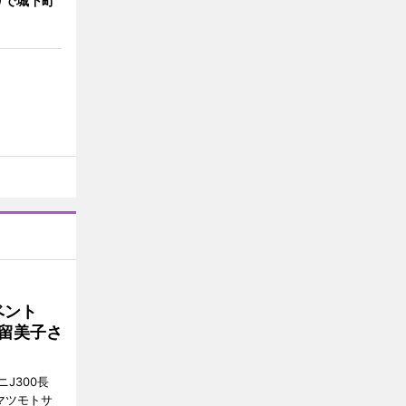
りで城下町
イベント
沼留美子さ
J300長
マツモトサ