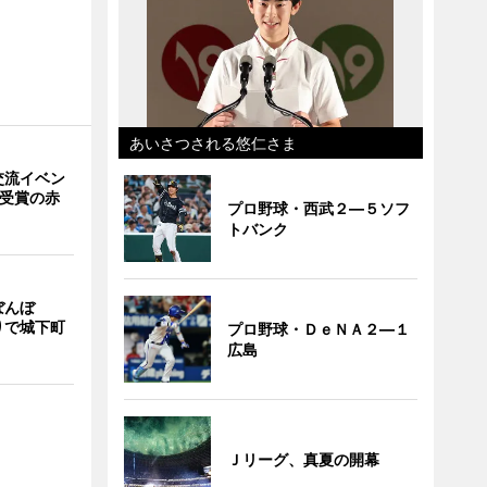
あいさつされる悠仁さま
交流イベン
賞受賞の赤
プロ野球・西武２―５ソフ
トバンク
ぼんぼ
りで城下町
プロ野球・ＤｅＮＡ２―１
広島
Ｊリーグ、真夏の開幕