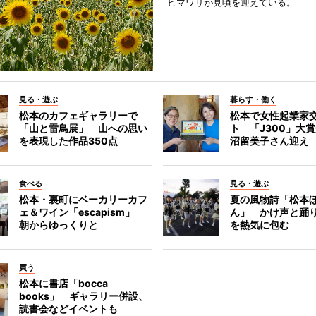
ヒマワリが見頃を迎えている。
見る・遊ぶ
暮らす・働く
松本のカフェギャラリーで
松本で女性起業家
「山と雷鳥展」 山への思い
ト 「J300」大
を表現した作品350点
沼留美子さん迎え
食べる
見る・遊ぶ
松本・裏町にベーカリーカフ
夏の風物詩「松本
ェ＆ワイン「escapism」
ん」 かけ声と踊
朝からゆっくりと
を熱気に包む
買う
松本に書店「bocca
books」 ギャラリー併設、
読書会などイベントも