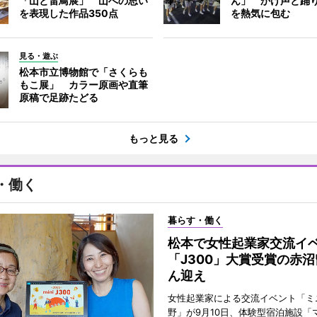
「山と雷鳥展」 山への思い
ん」 かけ声と踊
を表現した作品350点
を熱気に包む
見る・遊ぶ
松本市立博物館で「さくらも
もこ展」 カラー原画や直筆
原稿で足跡たどる
もっと見る
・働く
暮らす・働く
松本で女性起業家交流
「J300」大賞受賞の赤
ん迎え
女性起業家による交流イベント「ミニ
野」が9月10日、体験型宿泊施設「