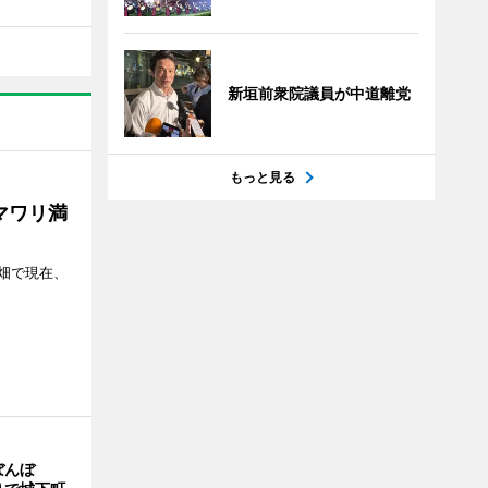
新垣前衆院議員が中道離党
もっと見る
マワリ満
畑で現在、
ぼんぼ