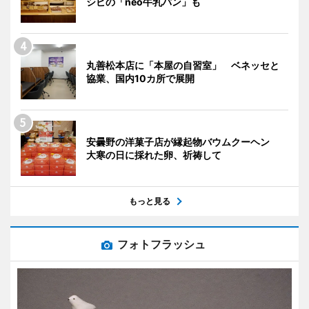
シピの「neo牛乳パン」も
丸善松本店に「本屋の自習室」 ベネッセと
協業、国内10カ所で展開
安曇野の洋菓子店が縁起物バウムクーヘン
大寒の日に採れた卵、祈祷して
もっと見る
フォトフラッシュ