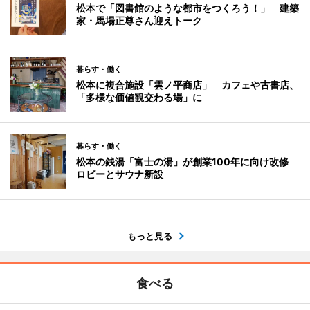
松本で「図書館のような都市をつくろう！」 建築
家・馬場正尊さん迎えトーク
暮らす・働く
松本に複合施設「雲ノ平商店」 カフェや古書店、
「多様な価値観交わる場」に
暮らす・働く
松本の銭湯「富士の湯」が創業100年に向け改修
ロビーとサウナ新設
もっと見る
食べる