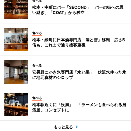
食べる
松本・中町にバー「SECOND」 バーの街への思
い継ぎ、「COAT」から独立
食べる
松本・緑町に日本酒専門店「酒と雪」移転 広さ5
倍も、これまで通り接客重視
食べる
安曇野にかき氷専門店「水と果」 伏流水使った氷
に地元食材のシロップ
食べる
松本駅近くに「役満」 「ラーメンも食べられる居
酒屋」コンセプトに
もっと見る