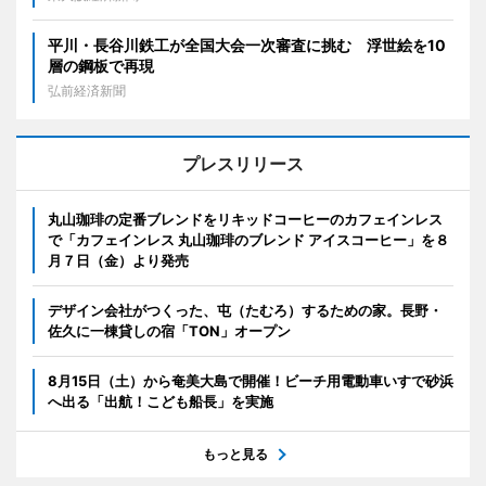
平川・長谷川鉄工が全国大会一次審査に挑む 浮世絵を10
層の鋼板で再現
弘前経済新聞
プレスリリース
丸山珈琲の定番ブレンドをリキッドコーヒーのカフェインレス
で「カフェインレス 丸山珈琲のブレンド アイスコーヒー」を８
月７日（金）より発売
デザイン会社がつくった、屯（たむろ）するための家。長野・
佐久に一棟貸しの宿「TON」オープン
8月15日（土）から奄美大島で開催！ビーチ用電動車いすで砂浜
へ出る「出航！こども船長」を実施
もっと見る