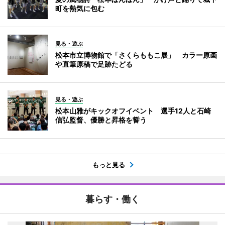
町を熱気に包む
見る・遊ぶ
松本市立博物館で「さくらももこ展」 カラー原画
や直筆原稿で足跡たどる
見る・遊ぶ
松本山雅がキックオフイベント 選手12人と石崎
信弘監督、優勝と昇格を誓う
もっと見る
暮らす・働く