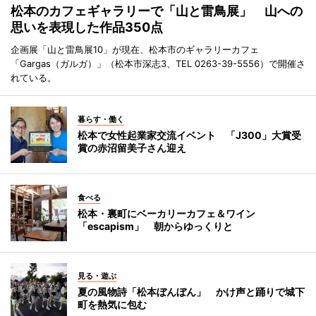
松本のカフェギャラリーで「山と雷鳥展」 山への
思いを表現した作品350点
企画展「山と雷鳥展10」が現在、松本市のギャラリーカフェ
「Gargas（ガルガ）」（松本市深志3、TEL 0263-39-5556）で開催さ
れている。
暮らす・働く
松本で女性起業家交流イベント 「J300」大賞受
賞の赤沼留美子さん迎え
食べる
松本・裏町にベーカリーカフェ＆ワイン
「escapism」 朝からゆっくりと
見る・遊ぶ
夏の風物詩「松本ぼんぼん」 かけ声と踊りで城下
町を熱気に包む