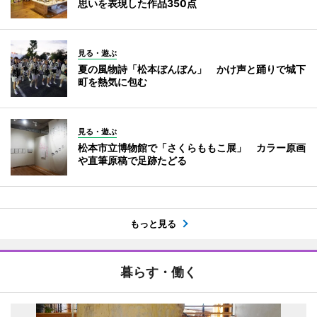
思いを表現した作品350点
見る・遊ぶ
夏の風物詩「松本ぼんぼん」 かけ声と踊りで城下
町を熱気に包む
見る・遊ぶ
松本市立博物館で「さくらももこ展」 カラー原画
や直筆原稿で足跡たどる
もっと見る
暮らす・働く