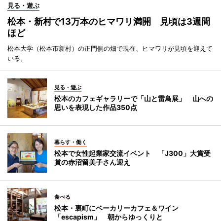
見る・遊ぶ
松本・新村で13万本のヒマワリ満開 見頃は3週間
ほど
松本大学（松本市新村）の正門側の畑で現在、ヒマワリが見頃を迎えて
いる。
見る・遊ぶ
松本のカフェギャラリーで「山と雷鳥展」 山への
思いを表現した作品350点
暮らす・働く
松本で女性起業家交流イベント 「J300」大賞受
賞の赤沼留美子さん迎え
食べる
松本・裏町にベーカリーカフェ＆ワイン
「escapism」 朝からゆっくりと