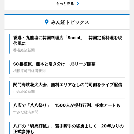
もっと見る
みん経トピックス
香港・九龍塘に韓国料理店「Social」 韓国定番料理を現
代風に
香港経済新聞
SC相模原、熊本と引き分け J3リーグ開幕
相模原町田経済新聞
関門海峡花火大会、無料エリアなしの門司側をライブ配信
小倉経済新聞
八広で「八八祭り」 1500人が提灯行列、多幸アートも
すみだ経済新聞
八戸の「騎馬打毬」、若手騎手の姿勇ましく 20年ぶりの
正式参拝も