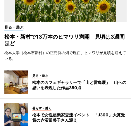
見る・遊ぶ
松本・新村で13万本のヒマワリ満開 見頃は3週間
ほど
松本大学（松本市新村）の正門側の畑で現在、ヒマワリが見頃を迎えて
いる。
見る・遊ぶ
松本のカフェギャラリーで「山と雷鳥展」 山への
思いを表現した作品350点
暮らす・働く
松本で女性起業家交流イベント 「J300」大賞受
賞の赤沼留美子さん迎え