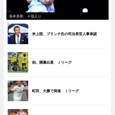
張本美和、４強入り
米上院、ブランチ氏の司法長官人事承認
柏、開幕白星 Ｊリーグ
町田、大勝で発進 Ｊリーグ