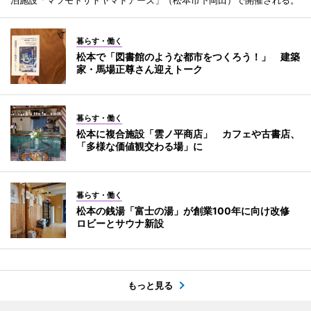
暮らす・働く
松本で「図書館のような都市をつくろう！」 建築
家・馬場正尊さん迎えトーク
暮らす・働く
松本に複合施設「雲ノ平商店」 カフェや古書店、
「多様な価値観交わる場」に
暮らす・働く
松本の銭湯「富士の湯」が創業100年に向け改修
ロビーとサウナ新設
もっと見る