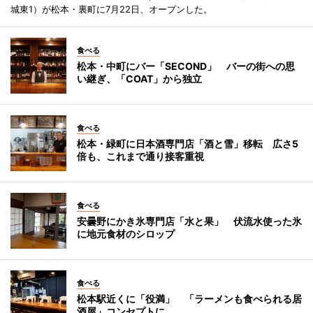
城東1）が松本・裏町に7月22日、オープンした。
食べる
松本・中町にバー「SECOND」 バーの街への思
い継ぎ、「COAT」から独立
食べる
松本・緑町に日本酒専門店「酒と雪」移転 広さ5
倍も、これまで通り接客重視
食べる
安曇野にかき氷専門店「水と果」 伏流水使った氷
に地元食材のシロップ
食べる
松本駅近くに「役満」 「ラーメンも食べられる居
酒屋」コンセプトに