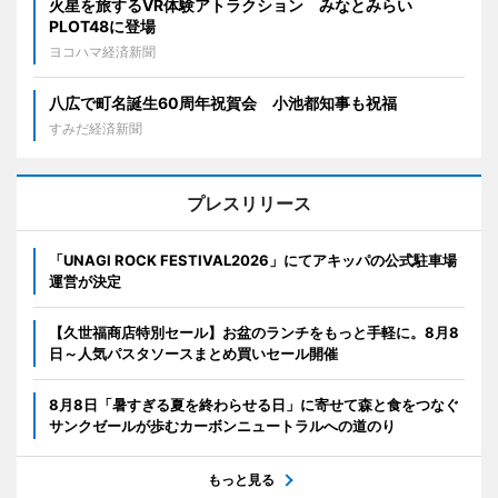
火星を旅するVR体験アトラクション みなとみらい
PLOT48に登場
ヨコハマ経済新聞
八広で町名誕生60周年祝賀会 小池都知事も祝福
すみだ経済新聞
プレスリリース
「UNAGI ROCK FESTIVAL2026」にてアキッパの公式駐車場
運営が決定
【久世福商店特別セール】お盆のランチをもっと手軽に。8月8
日～人気パスタソースまとめ買いセール開催
8月8日「暑すぎる夏を終わらせる日」に寄せて森と食をつなぐ
サンクゼールが歩むカーボンニュートラルへの道のり
もっと見る