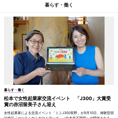
暮らす・働く
暮らす・働く
松本で女性起業家交流イベント 「J300」大賞受
賞の赤沼留美子さん迎え
女性起業家による交流イベント「ミニJ300長野」が9月10日、体験型宿
泊施設「マツモトサトヤマドアーズ」（松本市下岡田）で開催される。