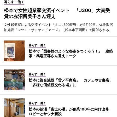
暮らす・働く
松本で女性起業家交流イベント 「J300」大賞受
賞の赤沼留美子さん迎え
女性起業家による交流イベント「ミニJ300長野」が9月10日、体験型宿
泊施設「マツモトサトヤマドアーズ」（松本市下岡田）で開催される。
暮らす・働く
松本で「図書館のような都市をつくろう！」 建築
家・馬場正尊さん迎えトーク
暮らす・働く
松本に複合施設「雲ノ平商店」 カフェや古書店、
「多様な価値観交わる場」に
暮らす・働く
松本の銭湯「富士の湯」が創業100年に向け改修
ロビーとサウナ新設