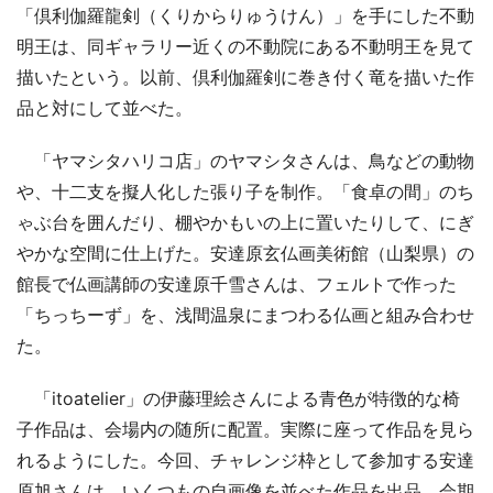
「倶利伽羅龍剣（くりからりゅうけん）」を手にした不動
明王は、同ギャラリー近くの不動院にある不動明王を見て
描いたという。以前、倶利伽羅剣に巻き付く竜を描いた作
品と対にして並べた。
「ヤマシタハリコ店」のヤマシタさんは、鳥などの動物
や、十二支を擬人化した張り子を制作。「食卓の間」のち
ゃぶ台を囲んだり、棚やかもいの上に置いたりして、にぎ
やかな空間に仕上げた。安達原玄仏画美術館（山梨県）の
館長で仏画講師の安達原千雪さんは、フェルトで作った
「ちっちーず」を、浅間温泉にまつわる仏画と組み合わせ
た。
「itoatelier」の伊藤理絵さんによる青色が特徴的な椅
子作品は、会場内の随所に配置。実際に座って作品を見ら
れるようにした。今回、チャレンジ枠として参加する安達
原旭さんは、いくつもの自画像を並べた作品を出品。会期