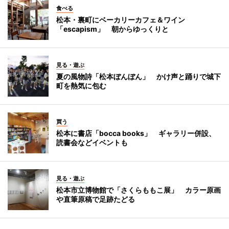
食べる
松本・裏町にベーカリーカフェ＆ワイン
「escapism」 朝からゆっくりと
見る・遊ぶ
夏の風物詩「松本ぼんぼん」 かけ声と踊りで城下
町を熱気に包む
買う
松本に書店「bocca books」 ギャラリー併設、
読書会などイベントも
見る・遊ぶ
松本市立博物館で「さくらももこ展」 カラー原画
や直筆原稿で足跡たどる