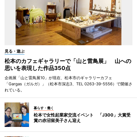
見る・遊ぶ
松本のカフェギャラリーで「山と雷鳥展」 山への
思いを表現した作品350点
企画展「山と雷鳥展10」が現在、松本市のギャラリーカフェ
「Gargas（ガルガ）」（松本市深志3、TEL 0263-39-5556）で開催さ
れている。
暮らす・働く
松本で女性起業家交流イベント 「J300」大賞受
賞の赤沼留美子さん迎え