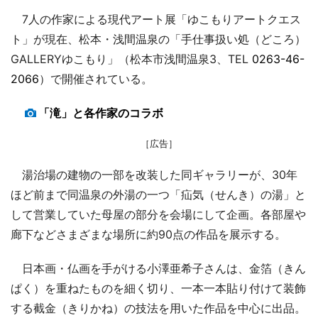
7人の作家による現代アート展「ゆこもりアートクエス
ト」が現在、松本・浅間温泉の「手仕事扱い処（どころ）
GALLERYゆこもり」（松本市浅間温泉3、TEL
0263-46-
2066
）で開催されている。
「滝」と各作家のコラボ
［広告］
湯治場の建物の一部を改装した同ギャラリーが、30年
ほど前まで同温泉の外湯の一つ「疝気（せんき）の湯」と
して営業していた母屋の部分を会場にして企画。各部屋や
廊下などさまざまな場所に約90点の作品を展示する。
日本画・仏画を手がける小澤亜希子さんは、金箔（きん
ぱく）を重ねたものを細く切り、一本一本貼り付けて装飾
する截金（きりかね）の技法を用いた作品を中心に出品。