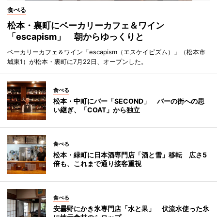
食べる
松本・裏町にベーカリーカフェ＆ワイン
「escapism」 朝からゆっくりと
ベーカリーカフェ＆ワイン「escapism（エスケイピズム）」（松本市
城東1）が松本・裏町に7月22日、オープンした。
食べる
松本・中町にバー「SECOND」 バーの街への思
い継ぎ、「COAT」から独立
食べる
松本・緑町に日本酒専門店「酒と雪」移転 広さ5
倍も、これまで通り接客重視
食べる
安曇野にかき氷専門店「水と果」 伏流水使った氷