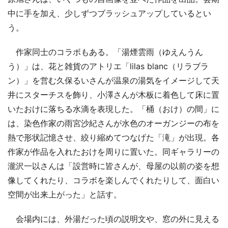
中に手を加え、少しずつブラッシュアップしているとい
う。
作家同士のコラボもある。「湯煙雲雨（ゆえんうん
う）」は、花と雑貨のアトリエ「lilas blanc（リラブラ
ン）」を営む久保るいさんが温泉の湯気をイメージして天
井にスターチスを飾り、小澤さんが木板に着色して床に置
いたおけに落ちる水滴を表現した。「桶（おけ）の間」に
は、染色作家の雨宮沙紀さんが水色のオーガンジーの布を
熱で形状記憶させ、絞り縮めてつなげた「滝」が出現。各
作家が作品を入れたおけを周りに置いた。同ギャラリーの
瀧沢一以さんは「設営時に皆さんが、母屋の以前の姿を想
像してくれたり、コラボを楽しんでくれたりして、面白い
空間が出来上がった」と話す。
会場内には、外湯だった頃の説明文や、窓の外に見える