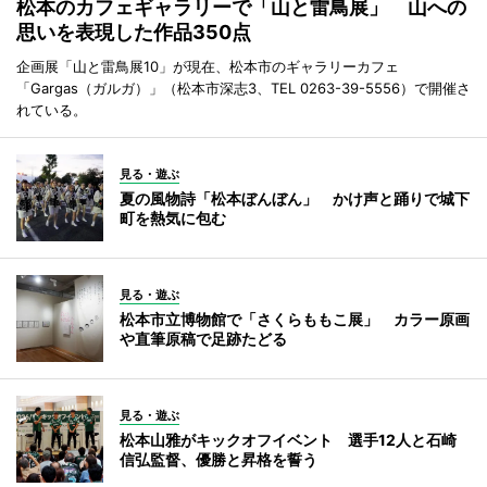
松本のカフェギャラリーで「山と雷鳥展」 山への
思いを表現した作品350点
企画展「山と雷鳥展10」が現在、松本市のギャラリーカフェ
「Gargas（ガルガ）」（松本市深志3、TEL 0263-39-5556）で開催さ
れている。
見る・遊ぶ
夏の風物詩「松本ぼんぼん」 かけ声と踊りで城下
町を熱気に包む
見る・遊ぶ
松本市立博物館で「さくらももこ展」 カラー原画
や直筆原稿で足跡たどる
見る・遊ぶ
松本山雅がキックオフイベント 選手12人と石崎
信弘監督、優勝と昇格を誓う