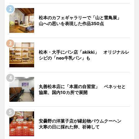
松本のカフェギャラリーで「山と雷鳥展」
山への思いを表現した作品350点
松本・大手にパン店「akikki」 オリジナルレ
シピの「neo牛乳パン」も
丸善松本店に「本屋の自習室」 ベネッセと
協業、国内10カ所で展開
安曇野の洋菓子店が縁起物バウムクーヘン
大寒の日に採れた卵、祈祷して