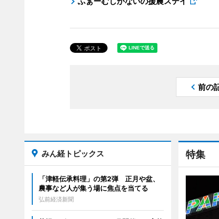
ふぁーむしかないの援農ステイ
前の
みん経トピックス
特集
「津軽伝承料理」の第2弾 正月や盆、
農事など人が集う場に焦点を当てる
弘前経済新聞