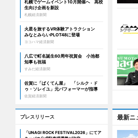
札幌でゲームイベント10月開催へ 高校
生向け企画を新設
札幌経済新聞
火星を旅するVR体験アトラクション
みなとみらいPLOT48に登場
ヨコハマ経済新聞
八広で町名誕生60周年祝賀会 小池都
知事も祝福
すみだ経済新聞
佐賀に「ばくてん屋」 「シルク・ド
ゥ・ソレイユ」元パフォーマーが指導
佐賀経済新聞
プレスリリース
最新ニ
「UNAGI ROCK FESTIVAL2026」にてア