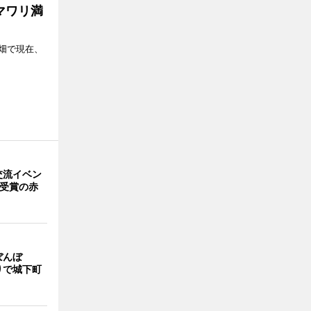
マワリ満
畑で現在、
交流イベン
賞受賞の赤
ぼんぼ
りで城下町