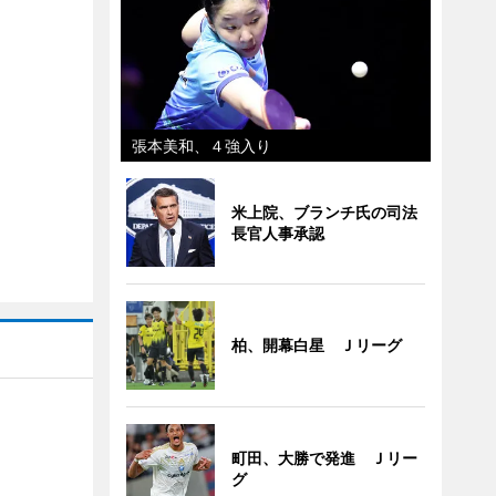
張本美和、４強入り
米上院、ブランチ氏の司法
長官人事承認
柏、開幕白星 Ｊリーグ
町田、大勝で発進 Ｊリー
」
グ