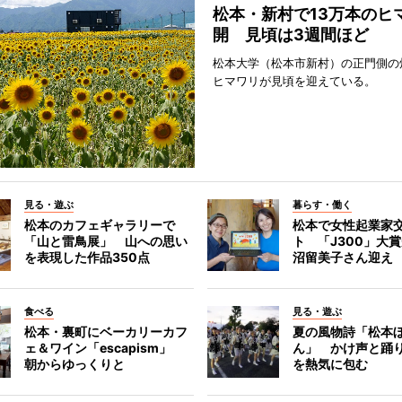
松本・新村で13万本のヒ
開 見頃は3週間ほど
松本大学（松本市新村）の正門側の
ヒマワリが見頃を迎えている。
見る・遊ぶ
暮らす・働く
松本のカフェギャラリーで
松本で女性起業家
「山と雷鳥展」 山への思い
ト 「J300」大
を表現した作品350点
沼留美子さん迎え
食べる
見る・遊ぶ
松本・裏町にベーカリーカフ
夏の風物詩「松本
ェ＆ワイン「escapism」
ん」 かけ声と踊
朝からゆっくりと
を熱気に包む