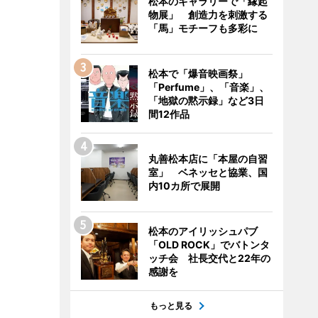
松本のギャラリーで「縁起
物展」 創造力を刺激する
「馬」モチーフも多彩に
松本で「爆音映画祭」
「Perfume」、「音楽」、
「地獄の黙示録」など3日
間12作品
丸善松本店に「本屋の自習
室」 ベネッセと協業、国
内10カ所で展開
松本のアイリッシュパブ
「OLD ROCK」でバトンタ
ッチ会 社長交代と22年の
感謝を
もっと見る