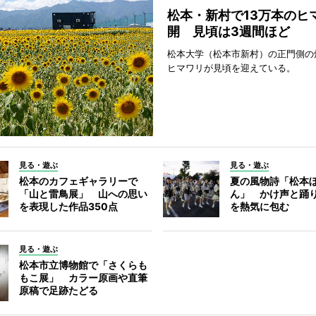
松本・新村で13万本のヒ
開 見頃は3週間ほど
松本大学（松本市新村）の正門側の
ヒマワリが見頃を迎えている。
見る・遊ぶ
見る・遊ぶ
松本のカフェギャラリーで
夏の風物詩「松本
「山と雷鳥展」 山への思い
ん」 かけ声と踊
を表現した作品350点
を熱気に包む
見る・遊ぶ
松本市立博物館で「さくらも
もこ展」 カラー原画や直筆
原稿で足跡たどる