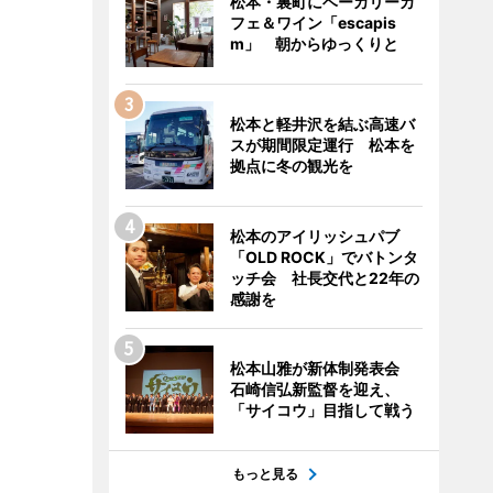
松本・裏町にベーカリーカ
フェ＆ワイン「escapis
m」 朝からゆっくりと
松本と軽井沢を結ぶ高速バ
スが期間限定運行 松本を
拠点に冬の観光を
松本のアイリッシュパブ
「OLD ROCK」でバトンタ
ッチ会 社長交代と22年の
感謝を
松本山雅が新体制発表会
石崎信弘新監督を迎え、
「サイコウ」目指して戦う
もっと見る