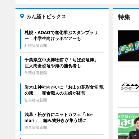
みん経トピックス
特集
札幌・AOAOで進化学ぶスタンプラリ
ー 小学生向けラボツアーも
札幌経済新聞
千葉県立中央博物館で「ちば恐竜博」
巨大肉食恐竜や海の捕食者も
千葉経済新聞
岩木山神社向かいに「お山の花彩食堂 龍
の憩」 和食職人の夫婦が経営
弘前経済新聞
浅草・松が谷にニットカフェ「ito-
mori」 編み物好きが集う場に
浅草経済新聞