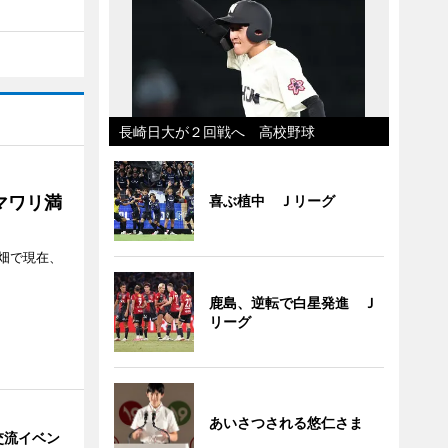
長崎日大が２回戦へ 高校野球
マワリ満
喜ぶ植中 Ｊリーグ
畑で現在、
鹿島、逆転で白星発進 Ｊ
リーグ
あいさつされる悠仁さま
交流イベン