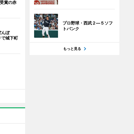
賞受賞の赤
プロ野球・西武２―５ソフ
トバンク
ぼんぼ
りで城下町
もっと見る