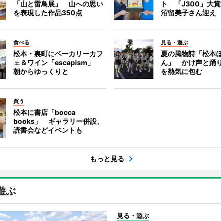
「山と雷鳥展」 山への思い
ト 「J300」大
を表現した作品350点
沼留美子さん迎え
食べる
見る・遊ぶ
松本・裏町にベーカリーカフ
夏の風物詩「松本
ェ＆ワイン「escapism」
ん」 かけ声と踊
朝からゆっくりと
を熱気に包む
買う
松本に書店「bocca
books」 ギャラリー併設、
読書会などイベントも
もっと見る
遊ぶ
見る・遊ぶ