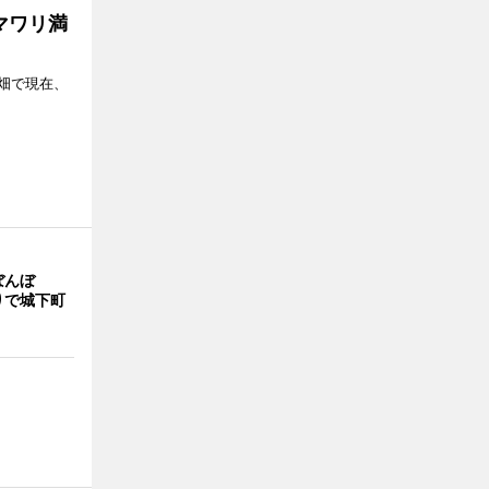
マワリ満
畑で現在、
ぼんぼ
りで城下町