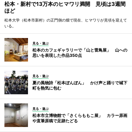
松本・新村で13万本のヒマワリ満開 見頃は3週間
ほど
松本大学（松本市新村）の正門側の畑で現在、ヒマワリが見頃を迎えて
いる。
見る・遊ぶ
松本のカフェギャラリーで「山と雷鳥展」 山への
思いを表現した作品350点
見る・遊ぶ
夏の風物詩「松本ぼんぼん」 かけ声と踊りで城下
町を熱気に包む
見る・遊ぶ
松本市立博物館で「さくらももこ展」 カラー原画
や直筆原稿で足跡たどる