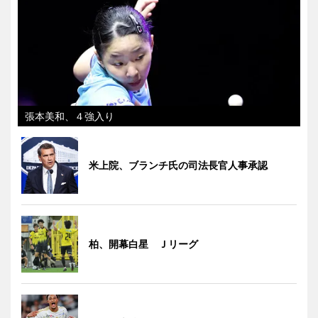
張本美和、４強入り
米上院、ブランチ氏の司法長官人事承認
柏、開幕白星 Ｊリーグ