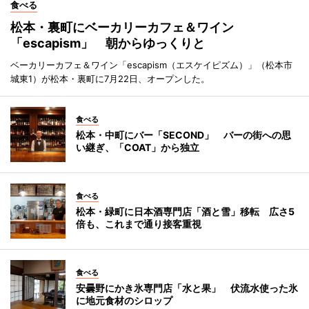
食べる
松本・裏町にベーカリーカフェ＆ワイン
「escapism」 朝からゆっくりと
ベーカリーカフェ＆ワイン「escapism（エスケイピズム）」（松本市
城東1）が松本・裏町に7月22日、オープンした。
食べる
松本・中町にバー「SECOND」 バーの街への思
い継ぎ、「COAT」から独立
食べる
松本・緑町に日本酒専門店「酒と雪」移転 広さ5
倍も、これまで通り接客重視
食べる
安曇野にかき氷専門店「水と果」 伏流水使った氷
に地元食材のシロップ