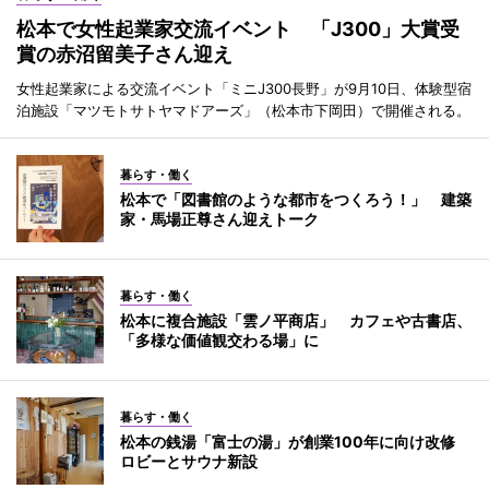
松本で女性起業家交流イベント 「J300」大賞受
賞の赤沼留美子さん迎え
女性起業家による交流イベント「ミニJ300長野」が9月10日、体験型宿
泊施設「マツモトサトヤマドアーズ」（松本市下岡田）で開催される。
暮らす・働く
松本で「図書館のような都市をつくろう！」 建築
家・馬場正尊さん迎えトーク
暮らす・働く
松本に複合施設「雲ノ平商店」 カフェや古書店、
「多様な価値観交わる場」に
暮らす・働く
松本の銭湯「富士の湯」が創業100年に向け改修
ロビーとサウナ新設