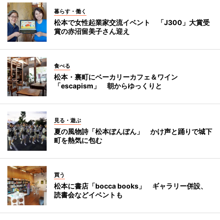
暮らす・働く
松本で女性起業家交流イベント 「J300」大賞受
賞の赤沼留美子さん迎え
食べる
松本・裏町にベーカリーカフェ＆ワイン
「escapism」 朝からゆっくりと
見る・遊ぶ
夏の風物詩「松本ぼんぼん」 かけ声と踊りで城下
町を熱気に包む
買う
松本に書店「bocca books」 ギャラリー併設、
読書会などイベントも