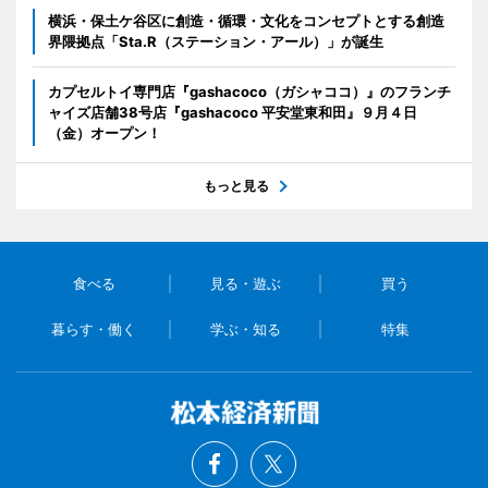
横浜・保土ケ谷区に創造・循環・文化をコンセプトとする創造
界隈拠点「Sta.R（ステーション・アール）」が誕生
カプセルトイ専門店『gashacoco（ガシャココ）』のフランチ
ャイズ店舗38号店『gashacoco 平安堂東和田』９月４日
（金）オープン！
もっと見る
食べる
見る・遊ぶ
買う
暮らす・働く
学ぶ・知る
特集