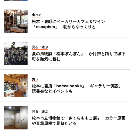
食べる
松本・裏町にベーカリーカフェ＆ワイン
「escapism」 朝からゆっくりと
見る・遊ぶ
夏の風物詩「松本ぼんぼん」 かけ声と踊りで城下
町を熱気に包む
買う
松本に書店「bocca books」 ギャラリー併設、
読書会などイベントも
見る・遊ぶ
松本市立博物館で「さくらももこ展」 カラー原画
や直筆原稿で足跡たどる