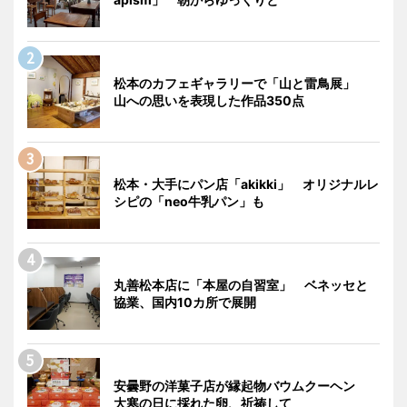
松本のカフェギャラリーで「山と雷鳥展」
山への思いを表現した作品350点
松本・大手にパン店「akikki」 オリジナルレ
シピの「neo牛乳パン」も
丸善松本店に「本屋の自習室」 ベネッセと
協業、国内10カ所で展開
安曇野の洋菓子店が縁起物バウムクーヘン
大寒の日に採れた卵、祈祷して