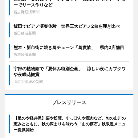
ーでリース作りなど
習志野経済新聞
飯田でピアノ演奏体験 世界三大ピアノ2台を弾き比べ
飯田経済新聞
熊本・新市街に焼き鳥チェーン「鳥貴族」 県内2店舗目
熊本経済新聞
宇部の植物館で「夏休み特別企画」 涼しい夜にカブクワ
や夜咲花観賞
山口宇部経済新聞
プレスリリース
【星のや軽井沢】栗や松茸、すっぽんや鹿肉など、旬の山川の
恵みとともに、秋の深まりを味わう「山の懐石」秋限定メニュ
ー提供開始