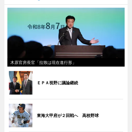
木原官房長官「拉致は現在進行形」
ＥＰＡ視野に議論継続
東海大甲府が２回戦へ 高校野球