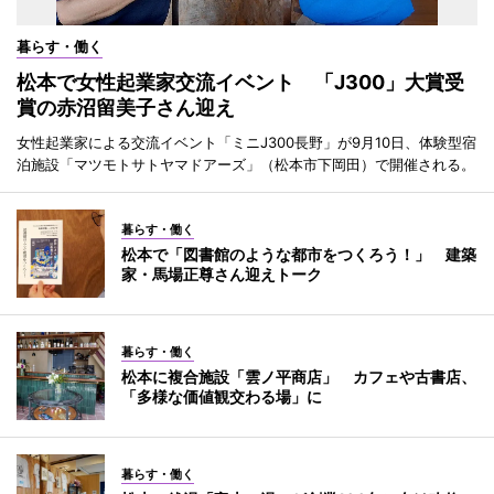
暮らす・働く
松本で女性起業家交流イベント 「J300」大賞受
賞の赤沼留美子さん迎え
女性起業家による交流イベント「ミニJ300長野」が9月10日、体験型宿
泊施設「マツモトサトヤマドアーズ」（松本市下岡田）で開催される。
暮らす・働く
松本で「図書館のような都市をつくろう！」 建築
家・馬場正尊さん迎えトーク
暮らす・働く
松本に複合施設「雲ノ平商店」 カフェや古書店、
「多様な価値観交わる場」に
暮らす・働く