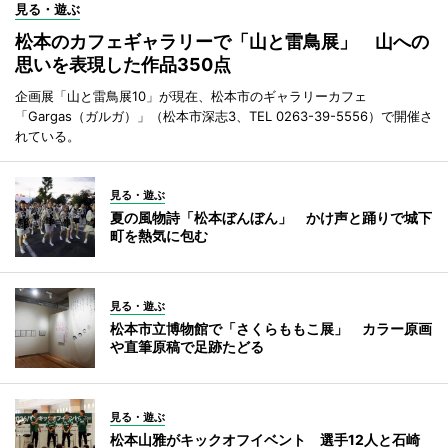
見る・遊ぶ
松本のカフェギャラリーで「山と雷鳥展」 山への
思いを表現した作品350点
企画展「山と雷鳥展10」が現在、松本市のギャラリーカフェ
「Gargas（ガルガ）」（松本市深志3、TEL 0263-39-5556）で開催さ
れている。
見る・遊ぶ
夏の風物詩「松本ぼんぼん」 かけ声と踊りで城下
町を熱気に包む
見る・遊ぶ
松本市立博物館で「さくらももこ展」 カラー原画
や直筆原稿で足跡たどる
見る・遊ぶ
松本山雅がキックオフイベント 選手12人と石崎