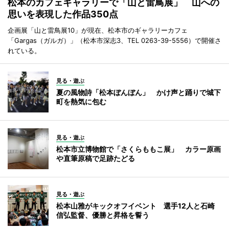
松本のカフェギャラリーで「山と雷鳥展」 山への
思いを表現した作品350点
企画展「山と雷鳥展10」が現在、松本市のギャラリーカフェ
「Gargas（ガルガ）」（松本市深志3、TEL 0263-39-5556）で開催さ
れている。
見る・遊ぶ
夏の風物詩「松本ぼんぼん」 かけ声と踊りで城下
町を熱気に包む
見る・遊ぶ
松本市立博物館で「さくらももこ展」 カラー原画
や直筆原稿で足跡たどる
見る・遊ぶ
松本山雅がキックオフイベント 選手12人と石崎
信弘監督、優勝と昇格を誓う