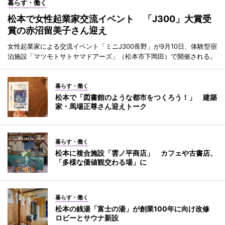
暮らす・働く
松本で女性起業家交流イベント 「J300」大賞受
賞の赤沼留美子さん迎え
女性起業家による交流イベント「ミニJ300長野」が9月10日、体験型宿
泊施設「マツモトサトヤマドアーズ」（松本市下岡田）で開催される。
暮らす・働く
松本で「図書館のような都市をつくろう！」 建築
家・馬場正尊さん迎えトーク
暮らす・働く
松本に複合施設「雲ノ平商店」 カフェや古書店、
「多様な価値観交わる場」に
暮らす・働く
松本の銭湯「富士の湯」が創業100年に向け改修
ロビーとサウナ新設