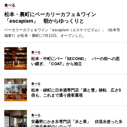
食べる
松本・裏町にベーカリーカフェ＆ワイン
「escapism」 朝からゆっくりと
ベーカリーカフェ＆ワイン「escapism（エスケイピズム）」（松本市
城東1）が松本・裏町に7月22日、オープンした。
食べる
松本・中町にバー「SECOND」 バーの街への思
い継ぎ、「COAT」から独立
食べる
松本・緑町に日本酒専門店「酒と雪」移転 広さ5
倍も、これまで通り接客重視
食べる
安曇野にかき氷専門店「水と果」 伏流水使った氷
に地元食材のシロップ