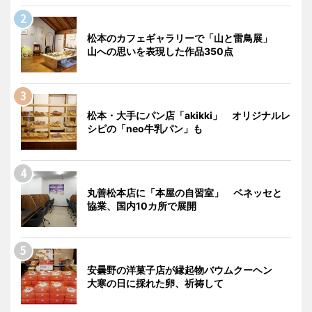
松本のカフェギャラリーで「山と雷鳥展」
山への思いを表現した作品350点
松本・大手にパン店「akikki」 オリジナルレ
シピの「neo牛乳パン」も
丸善松本店に「本屋の自習室」 ベネッセと
協業、国内10カ所で展開
安曇野の洋菓子店が縁起物バウムクーヘン
大寒の日に採れた卵、祈祷して