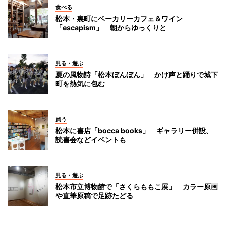
食べる
松本・裏町にベーカリーカフェ＆ワイン
「escapism」 朝からゆっくりと
見る・遊ぶ
夏の風物詩「松本ぼんぼん」 かけ声と踊りで城下
町を熱気に包む
買う
松本に書店「bocca books」 ギャラリー併設、
読書会などイベントも
見る・遊ぶ
松本市立博物館で「さくらももこ展」 カラー原画
や直筆原稿で足跡たどる