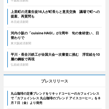
千葉経済新聞
上里町の児童生徒16人が町長らと意見交換 議場で町への
提案、再質問も
本庄経済新聞
河内小阪の「cuisine HAGI」が2周年 旬の食材使い、日
替わりで
東大阪経済新聞
平川・長谷川鉄工が全国大会一次審査に挑む 浮世絵を10
層の鋼板で再現
弘前経済新聞
プレスリリース
丸山珈琲の定番ブレンドをリキッドコーヒーのカフェインレス
で「カフェインレス 丸山珈琲のブレンド アイスコーヒー」を８
月７日（金）より発売