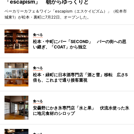
「escapism」 朝からゆっくりと
ベーカリーカフェ＆ワイン「escapism（エスケイピズム）」（松本市
城東1）が松本・裏町に7月22日、オープンした。
食べる
松本・中町にバー「SECOND」 バーの街への思
い継ぎ、「COAT」から独立
食べる
松本・緑町に日本酒専門店「酒と雪」移転 広さ5
倍も、これまで通り接客重視
食べる
安曇野にかき氷専門店「水と果」 伏流水使った氷
に地元食材のシロップ