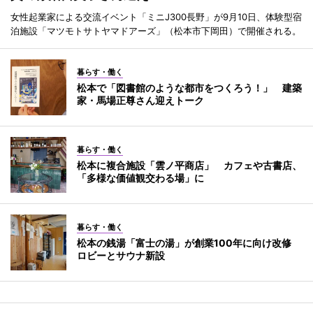
女性起業家による交流イベント「ミニJ300長野」が9月10日、体験型宿
泊施設「マツモトサトヤマドアーズ」（松本市下岡田）で開催される。
暮らす・働く
松本で「図書館のような都市をつくろう！」 建築
家・馬場正尊さん迎えトーク
暮らす・働く
松本に複合施設「雲ノ平商店」 カフェや古書店、
「多様な価値観交わる場」に
暮らす・働く
松本の銭湯「富士の湯」が創業100年に向け改修
ロビーとサウナ新設