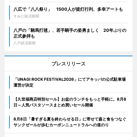
八広で「八八祭り」 1500人が提灯行列、多幸アートも
すみだ経済新聞
八戸の「騎馬打毬」、若手騎手の姿勇ましく 20年ぶりの
正式参拝も
八戸経済新聞
プレスリリース
「UNAGI ROCK FESTIVAL2026」にてアキッパの公式駐車場
運営が決定
【久世福商店特別セール】お盆のランチをもっと手軽に。8月8
日～人気パスタソースまとめ買いセール開催
8月8日「暑すぎる夏を終わらせる日」に寄せて森と食をつなぐ
サンクゼールが歩むカーボンニュートラルへの道のり