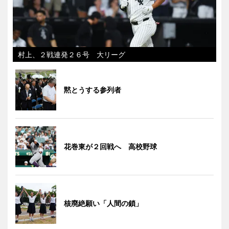
村上、２戦連発２６号 大リーグ
黙とうする参列者
花巻東が２回戦へ 高校野球
核廃絶願い「人間の鎖」