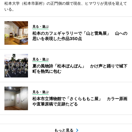
松本大学（松本市新村）の正門側の畑で現在、ヒマワリが見頃を迎えて
いる。
見る・遊ぶ
松本のカフェギャラリーで「山と雷鳥展」 山への
思いを表現した作品350点
見る・遊ぶ
夏の風物詩「松本ぼんぼん」 かけ声と踊りで城下
町を熱気に包む
見る・遊ぶ
松本市立博物館で「さくらももこ展」 カラー原画
や直筆原稿で足跡たどる
もっと見る