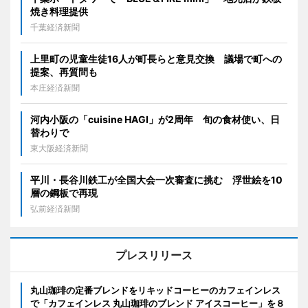
焼き料理提供
千葉経済新聞
上里町の児童生徒16人が町長らと意見交換 議場で町への
提案、再質問も
本庄経済新聞
河内小阪の「cuisine HAGI」が2周年 旬の食材使い、日
替わりで
東大阪経済新聞
平川・長谷川鉄工が全国大会一次審査に挑む 浮世絵を10
層の鋼板で再現
弘前経済新聞
プレスリリース
丸山珈琲の定番ブレンドをリキッドコーヒーのカフェインレス
で「カフェインレス 丸山珈琲のブレンド アイスコーヒー」を８