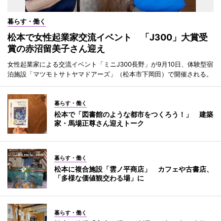
暮らす・働く
松本で女性起業家交流イベント 「J300」大賞受
賞の赤沼留美子さん迎え
女性起業家による交流イベント「ミニJ300長野」が9月10日、体験型宿
泊施設「マツモトサトヤマドアーズ」（松本市下岡田）で開催される。
暮らす・働く
松本で「図書館のような都市をつくろう！」 建築
家・馬場正尊さん迎えトーク
暮らす・働く
松本に複合施設「雲ノ平商店」 カフェや古書店、
「多様な価値観交わる場」に
暮らす・働く