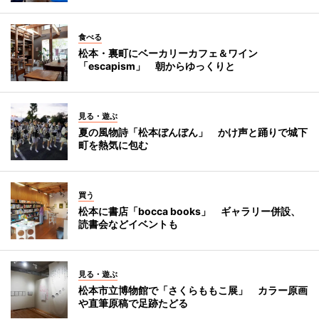
食べる
松本・裏町にベーカリーカフェ＆ワイン
「escapism」 朝からゆっくりと
見る・遊ぶ
夏の風物詩「松本ぼんぼん」 かけ声と踊りで城下
町を熱気に包む
買う
松本に書店「bocca books」 ギャラリー併設、
読書会などイベントも
見る・遊ぶ
松本市立博物館で「さくらももこ展」 カラー原画
や直筆原稿で足跡たどる