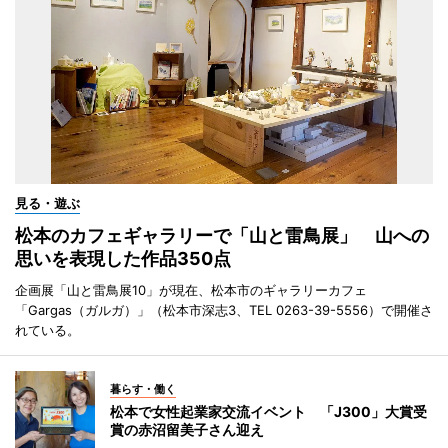
見る・遊ぶ
松本のカフェギャラリーで「山と雷鳥展」 山への
思いを表現した作品350点
企画展「山と雷鳥展10」が現在、松本市のギャラリーカフェ
「Gargas（ガルガ）」（松本市深志3、TEL 0263-39-5556）で開催さ
れている。
暮らす・働く
松本で女性起業家交流イベント 「J300」大賞受
賞の赤沼留美子さん迎え