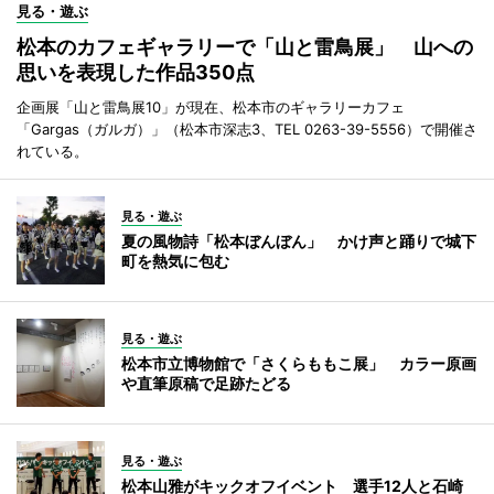
見る・遊ぶ
松本のカフェギャラリーで「山と雷鳥展」 山への
思いを表現した作品350点
企画展「山と雷鳥展10」が現在、松本市のギャラリーカフェ
「Gargas（ガルガ）」（松本市深志3、TEL 0263-39-5556）で開催さ
れている。
見る・遊ぶ
夏の風物詩「松本ぼんぼん」 かけ声と踊りで城下
町を熱気に包む
見る・遊ぶ
松本市立博物館で「さくらももこ展」 カラー原画
や直筆原稿で足跡たどる
見る・遊ぶ
松本山雅がキックオフイベント 選手12人と石崎