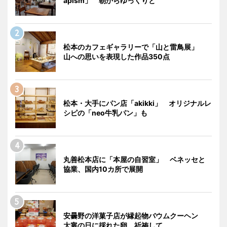
apism」 朝からゆっくりと
松本のカフェギャラリーで「山と雷鳥展」
山への思いを表現した作品350点
松本・大手にパン店「akikki」 オリジナルレ
シピの「neo牛乳パン」も
丸善松本店に「本屋の自習室」 ベネッセと
協業、国内10カ所で展開
安曇野の洋菓子店が縁起物バウムクーヘン
大寒の日に採れた卵、祈祷して