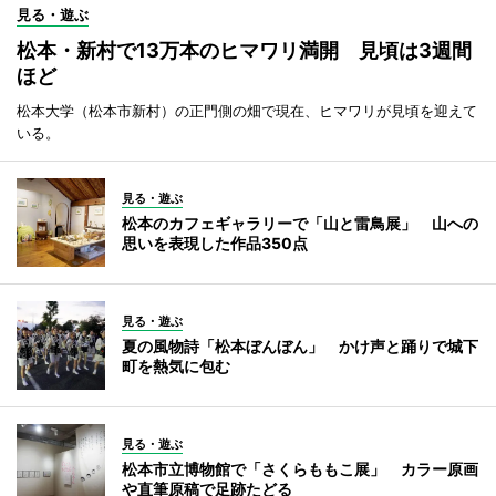
見る・遊ぶ
松本・新村で13万本のヒマワリ満開 見頃は3週間
ほど
松本大学（松本市新村）の正門側の畑で現在、ヒマワリが見頃を迎えて
いる。
見る・遊ぶ
松本のカフェギャラリーで「山と雷鳥展」 山への
思いを表現した作品350点
見る・遊ぶ
夏の風物詩「松本ぼんぼん」 かけ声と踊りで城下
町を熱気に包む
見る・遊ぶ
松本市立博物館で「さくらももこ展」 カラー原画
や直筆原稿で足跡たどる