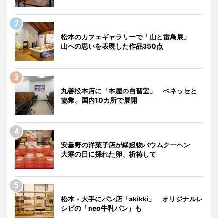
松本のカフェギャラリーで「山と雷鳥展」
山への思いを表現した作品350点
丸善松本店に「本屋の自習室」 ベネッセと
協業、国内10カ所で展開
安曇野の洋菓子店が縁起物バウムクーヘン
大寒の日に採れた卵、祈祷して
松本・大手にパン店「akikki」 オリジナルレ
シピの「neo牛乳パン」も