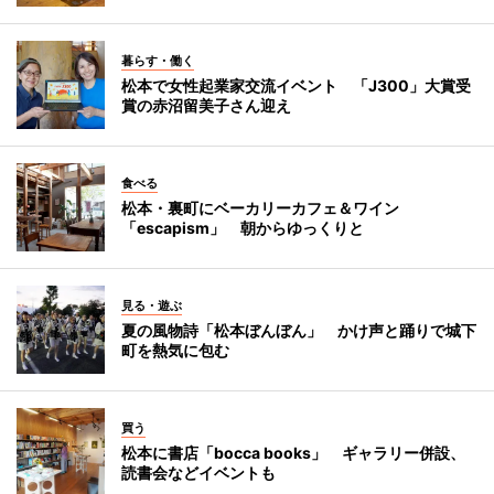
暮らす・働く
松本で女性起業家交流イベント 「J300」大賞受
賞の赤沼留美子さん迎え
食べる
松本・裏町にベーカリーカフェ＆ワイン
「escapism」 朝からゆっくりと
見る・遊ぶ
夏の風物詩「松本ぼんぼん」 かけ声と踊りで城下
町を熱気に包む
買う
松本に書店「bocca books」 ギャラリー併設、
読書会などイベントも