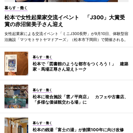
暮らす・働く
松本で女性起業家交流イベント 「J300」大賞受
賞の赤沼留美子さん迎え
女性起業家による交流イベント「ミニJ300長野」が9月10日、体験型宿
泊施設「マツモトサトヤマドアーズ」（松本市下岡田）で開催される。
暮らす・働く
松本で「図書館のような都市をつくろう！」 建築
家・馬場正尊さん迎えトーク
暮らす・働く
松本に複合施設「雲ノ平商店」 カフェや古書店、
「多様な価値観交わる場」に
暮らす・働く
松本の銭湯「富士の湯」が創業100年に向け改修