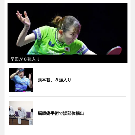
早田が８強入り
張本智、８強入り
脳腫瘍手術で誤部位摘出