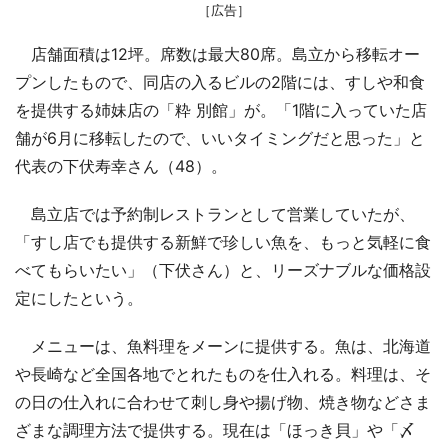
［広告］
店舗面積は12坪。席数は最大80席。島立から移転オー
プンしたもので、同店の入るビルの2階には、すしや和食
を提供する姉妹店の「粋 別館」が。「1階に入っていた店
舗が6月に移転したので、いいタイミングだと思った」と
代表の下伏寿幸さん（48）。
島立店では予約制レストランとして営業していたが、
「すし店でも提供する新鮮で珍しい魚を、もっと気軽に食
べてもらいたい」（下伏さん）と、リーズナブルな価格設
定にしたという。
メニューは、魚料理をメーンに提供する。魚は、北海道
や長崎など全国各地でとれたものを仕入れる。料理は、そ
の日の仕入れに合わせて刺し身や揚げ物、焼き物などさま
ざまな調理方法で提供する。現在は「ほっき貝」や「〆