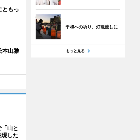
にともっ
平和への祈り、灯籠流しに
松本山雅
もっと見る
で「山と
表現した