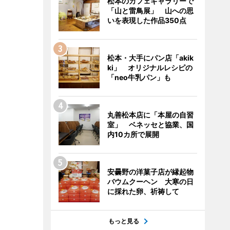
松本のカフェギャラリーで
「山と雷鳥展」 山への思
いを表現した作品350点
松本・大手にパン店「akik
ki」 オリジナルレシピの
「neo牛乳パン」も
丸善松本店に「本屋の自習
室」 ベネッセと協業、国
内10カ所で展開
安曇野の洋菓子店が縁起物
バウムクーヘン 大寒の日
に採れた卵、祈祷して
もっと見る