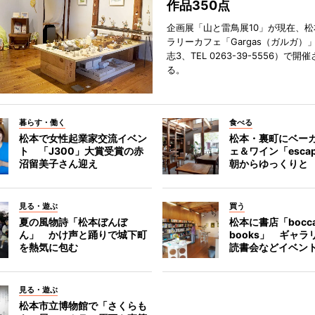
作品350点
企画展「山と雷鳥展10」が現在、
ラリーカフェ「Gargas（ガルガ）
志3、TEL 0263-39-5556）で開
る。
暮らす・働く
食べる
松本で女性起業家交流イベン
松本・裏町にベー
ト 「J300」大賞受賞の赤
ェ＆ワイン「esca
沼留美子さん迎え
朝からゆっくりと
見る・遊ぶ
買う
夏の風物詩「松本ぼんぼ
松本に書店「bocc
ん」 かけ声と踊りで城下町
books」 ギャ
を熱気に包む
読書会などイベン
見る・遊ぶ
松本市立博物館で「さくらも