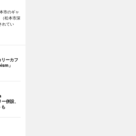
松本市のギャ
」（松本市深
催されてい
カリーカフ
pism」
a
ラリー併設、
トも