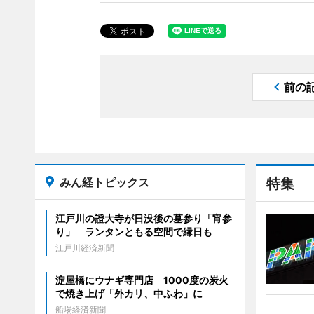
前の
みん経トピックス
特集
江戸川の證大寺が日没後の墓参り「宵参
り」 ランタンともる空間で縁日も
江戸川経済新聞
淀屋橋にウナギ専門店 1000度の炭火
で焼き上げ「外カリ、中ふわ」に
船場経済新聞