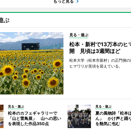
もっと見る
遊ぶ
見る・遊ぶ
松本・新村で13万本のヒ
開 見頃は3週間ほど
松本大学（松本市新村）の正門側の
ヒマワリが見頃を迎えている。
見る・遊ぶ
見る・遊ぶ
松本のカフェギャラリーで
夏の風物詩「松本
「山と雷鳥展」 山への思い
ん」 かけ声と踊
を表現した作品350点
を熱気に包む