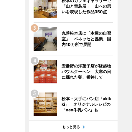
松本のカフェギャラリーで
「山と雷鳥展」 山への思
いを表現した作品350点
丸善松本店に「本屋の自習
室」 ベネッセと協業、国
内10カ所で展開
安曇野の洋菓子店が縁起物
バウムクーヘン 大寒の日
に採れた卵、祈祷して
松本・大手にパン店「akik
ki」 オリジナルレシピの
「neo牛乳パン」も
もっと見る