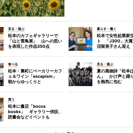
見る・遊ぶ
暮らす・働く
松本のカフェギャラリーで
松本で女性起業家
「山と雷鳥展」 山への思い
ト 「J300」大
を表現した作品350点
沼留美子さん迎え
食べる
見る・遊ぶ
松本・裏町にベーカリーカフ
夏の風物詩「松本
ェ＆ワイン「escapism」
ん」 かけ声と踊
朝からゆっくりと
を熱気に包む
買う
松本に書店「bocca
books」 ギャラリー併設、
読書会などイベントも