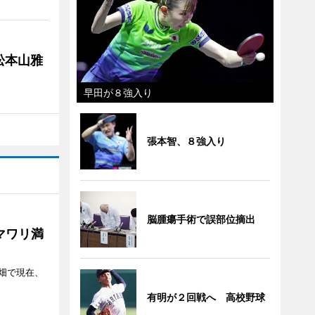
松本山雅
早田が８強入り
張本智、８強入り
脳腫瘍手術で誤部位摘出
マワリ満
畑で現在、
有明が２回戦へ 高校野球