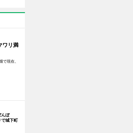
マワリ満
畑で現在、
ぼんぼ
りで城下町