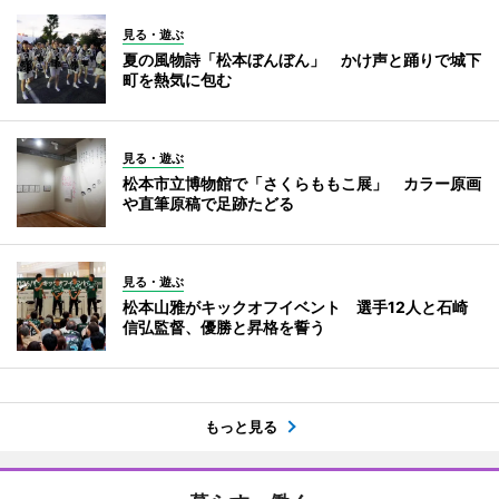
見る・遊ぶ
夏の風物詩「松本ぼんぼん」 かけ声と踊りで城下
町を熱気に包む
見る・遊ぶ
松本市立博物館で「さくらももこ展」 カラー原画
や直筆原稿で足跡たどる
見る・遊ぶ
松本山雅がキックオフイベント 選手12人と石崎
信弘監督、優勝と昇格を誓う
もっと見る