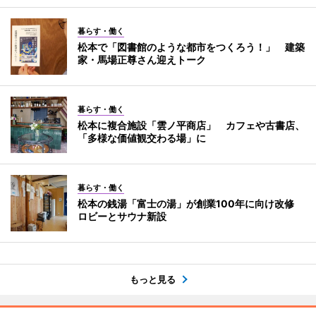
暮らす・働く
松本で「図書館のような都市をつくろう！」 建築
家・馬場正尊さん迎えトーク
暮らす・働く
松本に複合施設「雲ノ平商店」 カフェや古書店、
「多様な価値観交わる場」に
暮らす・働く
松本の銭湯「富士の湯」が創業100年に向け改修
ロビーとサウナ新設
もっと見る