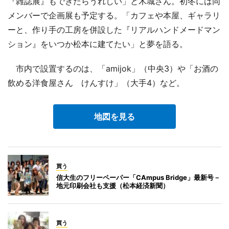
『雑誌展』もできたらうれしい」と木城さん。初冬には同
メンバーで企画展も予定する。「カフェや本屋、ギャラリ
ーと、作り手の工房を併設した『リアルハンドメードマン
ション』をいつか松本に建てたい」と夢を語る。
市内で設置するのは、「amijok」（中央3）や「お酒の
飲める洋食屋さん けんすけ」（大手4）など。
地図を見る
買う
信大生のフリーペーパー「CAmpus Bridge」最新号－
地元印刷会社も支援（松本経済新聞）
買う