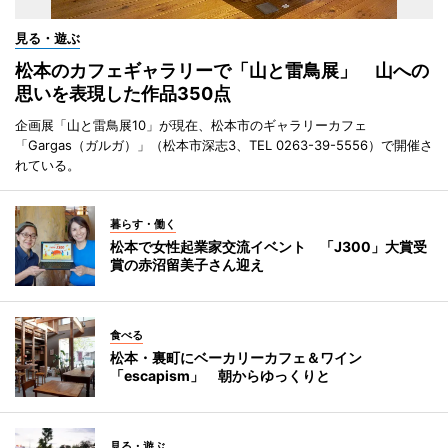
見る・遊ぶ
松本のカフェギャラリーで「山と雷鳥展」 山への
思いを表現した作品350点
企画展「山と雷鳥展10」が現在、松本市のギャラリーカフェ
「Gargas（ガルガ）」（松本市深志3、TEL 0263-39-5556）で開催さ
れている。
暮らす・働く
松本で女性起業家交流イベント 「J300」大賞受
賞の赤沼留美子さん迎え
食べる
松本・裏町にベーカリーカフェ＆ワイン
「escapism」 朝からゆっくりと
見る・遊ぶ