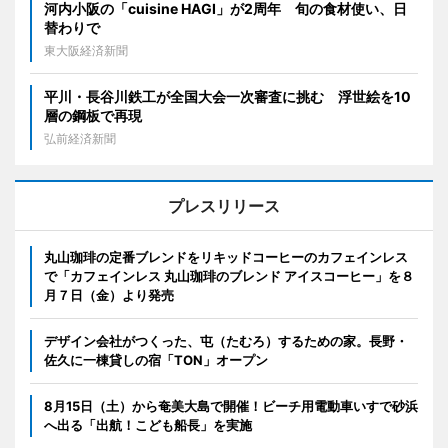
河内小阪の「cuisine HAGI」が2周年 旬の食材使い、日
替わりで
東大阪経済新聞
平川・長谷川鉄工が全国大会一次審査に挑む 浮世絵を10
層の鋼板で再現
弘前経済新聞
プレスリリース
丸山珈琲の定番ブレンドをリキッドコーヒーのカフェインレス
で「カフェインレス 丸山珈琲のブレンド アイスコーヒー」を８
月７日（金）より発売
デザイン会社がつくった、屯（たむろ）するための家。長野・
佐久に一棟貸しの宿「TON」オープン
8月15日（土）から奄美大島で開催！ビーチ用電動車いすで砂浜
へ出る「出航！こども船長」を実施