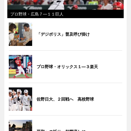
プロ野球・広島７―１１巨人
「デジポリス」普及呼び掛け
プロ野球・オリックス１―３楽天
佐野日大、２回戦へ 高校野球