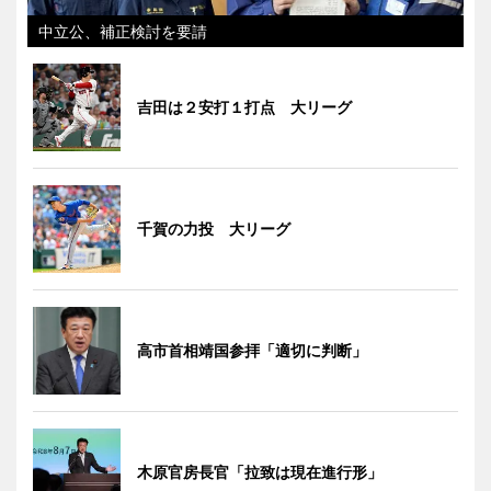
中立公、補正検討を要請
吉田は２安打１打点 大リーグ
千賀の力投 大リーグ
高市首相靖国参拝「適切に判断」
木原官房長官「拉致は現在進行形」