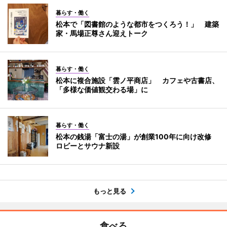
暮らす・働く
松本で「図書館のような都市をつくろう！」 建築
家・馬場正尊さん迎えトーク
暮らす・働く
松本に複合施設「雲ノ平商店」 カフェや古書店、
「多様な価値観交わる場」に
暮らす・働く
松本の銭湯「富士の湯」が創業100年に向け改修
ロビーとサウナ新設
もっと見る
食べる