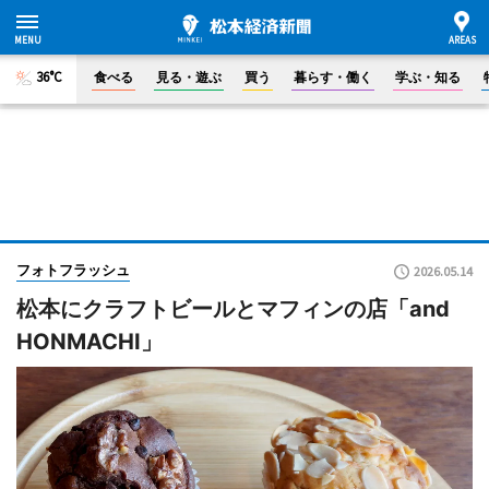
36°C
食べる
見る・遊ぶ
買う
暮らす・働く
学ぶ・知る
フォトフラッシュ
2026.05.14
松本にクラフトビールとマフィンの店「and
HONMACHI」