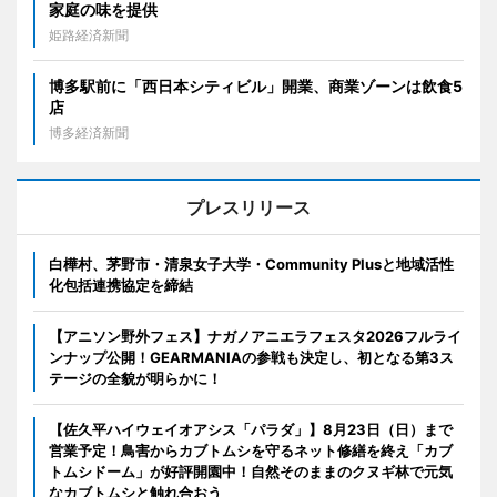
家庭の味を提供
姫路経済新聞
博多駅前に「西日本シティビル」開業、商業ゾーンは飲食5
店
博多経済新聞
プレスリリース
白樺村、茅野市・清泉女子大学・Community Plusと地域活性
化包括連携協定を締結
【アニソン野外フェス】ナガノアニエラフェスタ2026フルライ
ンナップ公開！GEARMANIAの参戦も決定し、初となる第3ス
テージの全貌が明らかに！
【佐久平ハイウェイオアシス「パラダ」】8月23日（日）まで
営業予定！鳥害からカブトムシを守るネット修繕を終え「カブ
トムシドーム」が好評開園中！自然そのままのクヌギ林で元気
なカブトムシと触れ合おう