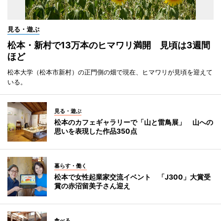
見る・遊ぶ
松本・新村で13万本のヒマワリ満開 見頃は3週間
ほど
松本大学（松本市新村）の正門側の畑で現在、ヒマワリが見頃を迎えて
いる。
見る・遊ぶ
松本のカフェギャラリーで「山と雷鳥展」 山への
思いを表現した作品350点
暮らす・働く
松本で女性起業家交流イベント 「J300」大賞受
賞の赤沼留美子さん迎え
食べる