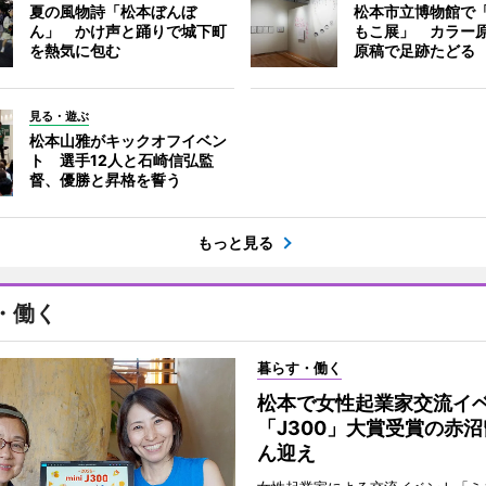
夏の風物詩「松本ぼんぼ
松本市立博物館で
ん」 かけ声と踊りで城下町
もこ展」 カラー
を熱気に包む
原稿で足跡たどる
見る・遊ぶ
松本山雅がキックオフイベン
ト 選手12人と石崎信弘監
督、優勝と昇格を誓う
もっと見る
・働く
暮らす・働く
松本で女性起業家交流
「J300」大賞受賞の赤
ん迎え