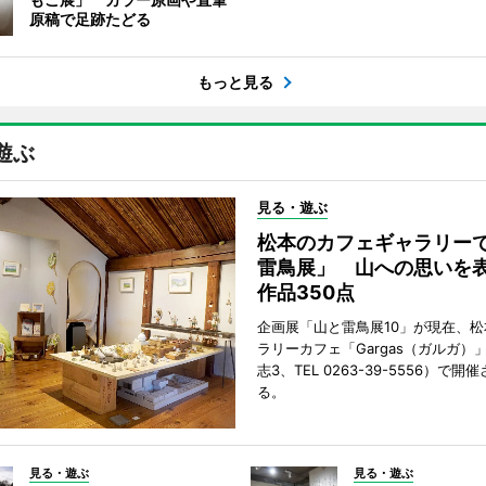
原稿で足跡たどる
もっと見る
遊ぶ
見る・遊ぶ
松本のカフェギャラリー
雷鳥展」 山への思いを
作品350点
企画展「山と雷鳥展10」が現在、
ラリーカフェ「Gargas（ガルガ）
志3、TEL 0263-39-5556）で開
る。
見る・遊ぶ
見る・遊ぶ