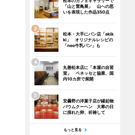
松本のカフェギャラリーで
「山と雷鳥展」 山への思
いを表現した作品350点
松本・大手にパン店「akik
ki」 オリジナルレシピの
「neo牛乳パン」も
丸善松本店に「本屋の自習
室」 ベネッセと協業、国
内10カ所で展開
安曇野の洋菓子店が縁起物
バウムクーヘン 大寒の日
に採れた卵、祈祷して
もっと見る