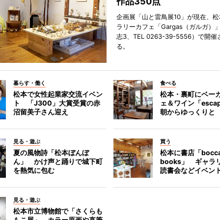
作品350点
企画展「山と雷鳥展10」が現在、
ラリーカフェ「Gargas（ガルガ）
志3、TEL 0263-39-5556）で開
る。
暮らす・働く
食べる
松本で女性起業家交流イベン
松本・裏町にベー
ト 「J300」大賞受賞の赤
ェ＆ワイン「esca
沼留美子さん迎え
朝からゆっくりと
見る・遊ぶ
買う
夏の風物詩「松本ぼんぼ
松本に書店「bocc
ん」 かけ声と踊りで城下町
books」 ギャ
を熱気に包む
読書会などイベン
見る・遊ぶ
松本市立博物館で「さくらも
もこ展」 カラー原画や直筆