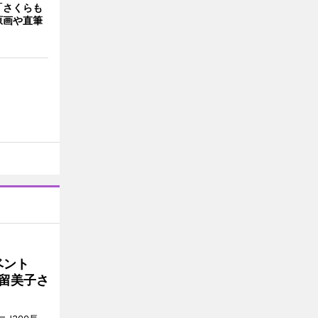
「さくらも
原画や直筆
イベント
沼留美子さ