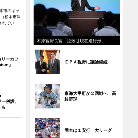
松本市のギャ
」（松本市深
催されてい
木原官房長官「拉致は現在進行形」
カリーカフ
ＥＰＡ視野に議論継続
pism」
東海大甲府が２回戦へ 高
a
校野球
ラリー併設、
トも
岡本は１安打 大リーグ