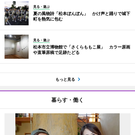
見る・遊ぶ
夏の風物詩「松本ぼんぼん」 かけ声と踊りで城下
町を熱気に包む
見る・遊ぶ
松本市立博物館で「さくらももこ展」 カラー原画
や直筆原稿で足跡たどる
もっと見る
暮らす・働く