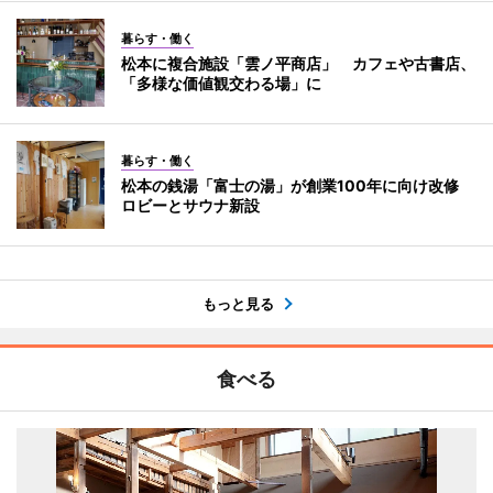
暮らす・働く
松本に複合施設「雲ノ平商店」 カフェや古書店、
「多様な価値観交わる場」に
暮らす・働く
松本の銭湯「富士の湯」が創業100年に向け改修
ロビーとサウナ新設
もっと見る
食べる