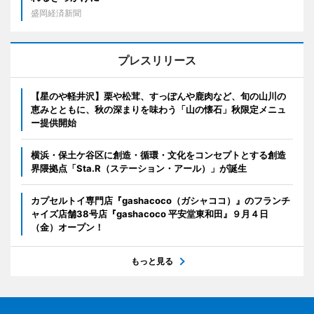
盛岡経済新聞
プレスリリース
【星のや軽井沢】栗や松茸、すっぽんや鹿肉など、旬の山川の
恵みとともに、秋の深まりを味わう「山の懐石」秋限定メニュ
ー提供開始
横浜・保土ケ谷区に創造・循環・文化をコンセプトとする創造
界隈拠点「Sta.R（ステーション・アール）」が誕生
カプセルトイ専門店『gashacoco（ガシャココ）』のフランチ
ャイズ店舗38号店『gashacoco 平安堂東和田』９月４日
（金）オープン！
もっと見る