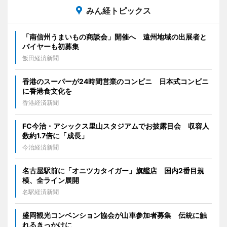
みん経トピックス
「南信州うまいもの商談会」開催へ 遠州地域の出展者と
バイヤーも初募集
飯田経済新聞
香港のスーパーが24時間営業のコンビニ 日本式コンビニ
に香港食文化を
香港経済新聞
FC今治・アシックス里山スタジアムでお披露目会 収容人
数約1.7倍に「成長」
今治経済新聞
名古屋駅前に「オニツカタイガー」旗艦店 国内2番目規
模、全ライン展開
名駅経済新聞
盛岡観光コンベンション協会が山車参加者募集 伝統に触
れるきっかけに