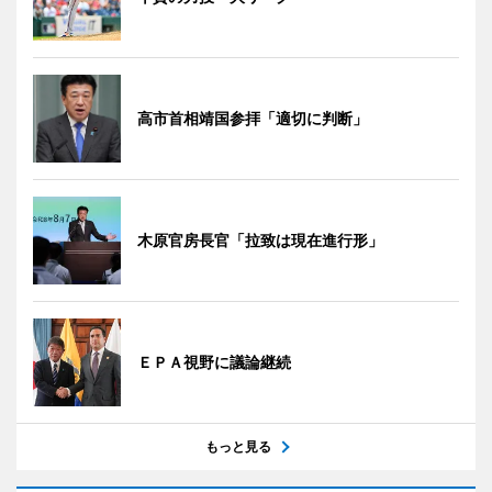
高市首相靖国参拝「適切に判断」
木原官房長官「拉致は現在進行形」
ＥＰＡ視野に議論継続
もっと見る