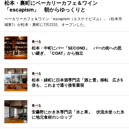
松本・裏町にベーカリーカフェ＆ワイン
「escapism」 朝からゆっくりと
ベーカリーカフェ＆ワイン「escapism（エスケイピズム）」（松本市
城東1）が松本・裏町に7月22日、オープンした。
食べる
松本・中町にバー「SECOND」 バーの街への思
い継ぎ、「COAT」から独立
食べる
松本・緑町に日本酒専門店「酒と雪」移転 広さ5
倍も、これまで通り接客重視
食べる
安曇野にかき氷専門店「水と果」 伏流水使った氷
に地元食材のシロップ